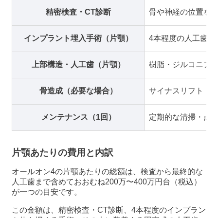
精密検査・CT診断
骨や神経の位置を
インプラント埋入手術（片顎）
4本程度の人工歯根
上部構造・人工歯（片顎）
樹脂・ジルコニア
骨造成（必要な場合）
サイナスリフト・G
メンテナンス（1回）
定期的な清掃・点
片顎あたりの費用と内訳
オールオン4の片顎あたりの総額は、検査から最終的な
人工歯まで含めておおむね200万〜400万円台（税込）
が一つの目安です。
この金額は、精密検査・CT診断、4本程度のインプラン