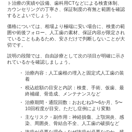
ト治療の実績や設備、歯科用CTなどによる検査体制、
カウンセリングの丁寧さ、保証制度の有無と範囲を確認
するとよいでしょう。
価格については、相場より極端に安い場合に、検査の範
囲や術後フォロー、人工歯の素材、保証内容が限定され
ていることもあるため、安さだけで判断しないことが大
切です。
説明の段階では、自由診療として次の項目が明確に示さ
れているかを確認しましょう。
治療内容：人工歯根の埋入と固定式人工歯の装
着
税込総額の目安と内訳：検査、手術、仮歯、最
終補綴、骨造成、メンテナンスなど
治療期間・通院回数：おおむね3〜6か月、5〜
10回程度が目安。ただし症例により変動
主なリスク・副作用：神経損傷、上顎洞炎、感
染、周囲炎、骨結合不全、人工歯の破損など
抜歯が必要な場合：なぜ抜歯が必要なのか、残