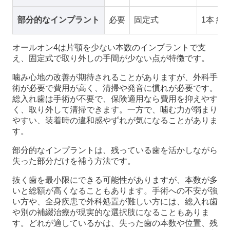
部分的なインプラント
必要
固定式
1本 約
オールオン4は片顎を少ない本数のインプラントで支
え、固定式で取り外しの手間が少ない点が特徴です。
噛み心地の改善が期待されることがありますが、外科手
術が必要で費用が高く、清掃や発音に慣れが必要です。
総入れ歯は手術が不要で、保険適用なら費用を抑えやす
く、取り外して清掃できます。一方で、噛む力が弱まり
やすい、装着時の違和感やずれが気になることがありま
す。
部分的なインプラントは、残っている歯を活かしながら
失った部分だけを補う方法です。
抜く歯を最小限にできる可能性がありますが、本数が多
いと総額が高くなることもあります。手術への不安が強
い方や、全身疾患で外科処置が難しい方には、総入れ歯
や別の補綴治療が現実的な選択肢になることもありま
す。どれが適しているかは、失った歯の本数や位置、残