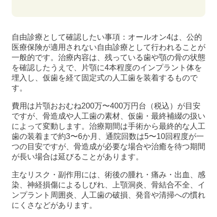
自由診療として確認したい事項：オールオン4は、公的
医療保険が適用されない自由診療として行われることが
一般的です。治療内容は、残っている歯や顎の骨の状態
を確認したうえで、片顎に4本程度のインプラント体を
埋入し、仮歯を経て固定式の人工歯を装着するもので
す。
費用は片顎おおむね200万〜400万円台（税込）が目安
ですが、骨造成や人工歯の素材、仮歯・最終補綴の扱い
によって変動します。治療期間は手術から最終的な人工
歯の装着まで約3〜6か月、通院回数は5〜10回程度が一
つの目安ですが、骨造成が必要な場合や治癒を待つ期間
が長い場合は延びることがあります。
主なリスク・副作用には、術後の腫れ・痛み・出血、感
染、神経損傷によるしびれ、上顎洞炎、骨結合不全、イ
ンプラント周囲炎、人工歯の破損、発音や清掃への慣れ
にくさなどがあります。