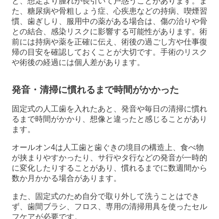
と、想定より腫れが長引いて戸惑うことがあります。ま
た、糖尿病や骨粗しょう症、心疾患などの持病、喫煙習
慣、歯ぎしり、服用中の薬がある場合は、傷の治りや骨
との結合、感染リスクに影響する可能性があります。術
前には持病や薬を正確に伝え、術後の過ごし方や仕事復
帰の目安を確認しておくことが大切です。手術のリスク
や術後の経過には個人差があります。
発音・清掃に慣れるまで時間がかかった
固定式の人工歯を入れたあと、発音や毎日の清掃に慣れ
るまで時間がかかり、想像と違ったと感じることがあり
ます。
オールオン4は人工歯と歯ぐきの境目の構造上、食べ物
が挟まりやすかったり、サ行やタ行などの発音が一時的
に変化したりすることがあり、慣れるまでに数週間から
数か月かかる場合があります。
また、固定式のため自分で取り外して洗うことはでき
ず、歯間ブラシ、フロス、専用の清掃用具を使ったセル
フケアが必要です。