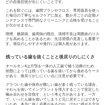
どの自覚症状が出にくいことです。
これを防ぐには、歯間ブラシやフロス、専用器具を使っ
た毎日の丁寧なセルフケアに加え、数か月ごとの定期メ
ンテナンスで専門的なクリーニングと点検を受けること
が欠かせません。
喫煙、糖尿病、歯周病の既往、清掃不良は周囲炎のリス
クを高めることがあるため、生活習慣の見直しも重要で
す。発症のしやすさや進行には個人差があります。
残っている歯を抜くことと後戻りのしにくさ
オールオン4は片顎を一体の人工歯で補う治療のため、
状態によっては残っている歯を抜いてから進めるケース
があり、後戻りがしにくい点に注意が必要です。
グラついた歯や保存が難しい歯が多く残っている場合、
それらを抜いてインプラントを埋入することで安定した
噛み合わせを目指す、という考え方があります。一方
で、いったん歯を抜いてしまうと元に戻すことはできな
いため、本当に抜く必要があるのか、ほかに残せる方法