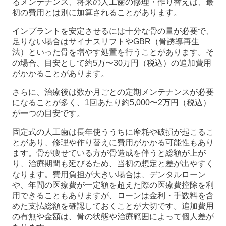
るメンテナンス、将来の人工歯の修理・作り替えは、最
初の費用とは別に加算されることがあります。
インプラントを安定させるには十分な骨の量が必要で、
足りない場合はサイナスリフトやGBR（骨誘導再生
法）といった骨を増やす処置を行うことがあります。そ
の場合、目安として約5万〜30万円（税込）の追加費用
がかかることがあります。
さらに、治療後は数か月ごとの定期メンテナンスが必要
になることが多く、1回あたり約5,000〜2万円（税込）
が一つの目安です。
固定式の人工歯は長年使ううちに摩耗や破損が起こるこ
とがあり、修理や作り替えに費用がかかる可能性もあり
ます。骨が痩せている方が骨造成を伴うと総額が上が
り、治療期間も延びるため、当初の想定と差が出やすく
なります。費用負担が大きい場合は、デンタルローン
や、年間の医療費が一定額を超えた際の医療費控除を利
用できることもありますが、ローンは金利・手数料を含
めた支払総額を確認しておくことが大切です。追加費用
の有無や金額は、骨の状態や治療範囲によって個人差が