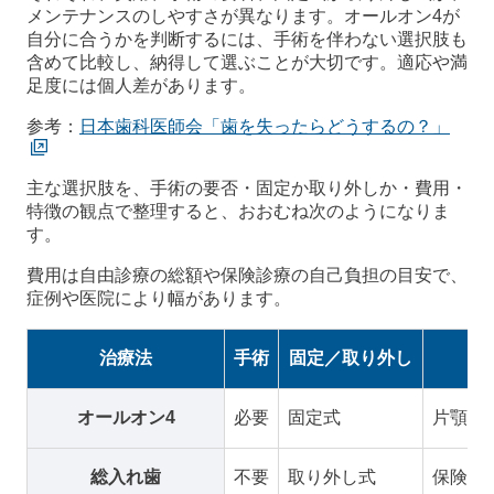
メンテナンスのしやすさが異なります。オールオン4が
自分に合うかを判断するには、手術を伴わない選択肢も
含めて比較し、納得して選ぶことが大切です。適応や満
足度には個人差があります。
参考：
日本歯科医師会「歯を失ったらどうするの？」
主な選択肢を、手術の要否・固定か取り外しか・費用・
特徴の観点で整理すると、おおむね次のようになりま
す。
費用は自由診療の総額や保険診療の自己負担の目安で、
症例や医院により幅があります。
治療法
手術
固定／取り外し
オールオン4
必要
固定式
片顎 約
総入れ歯
不要
取り外し式
保険3