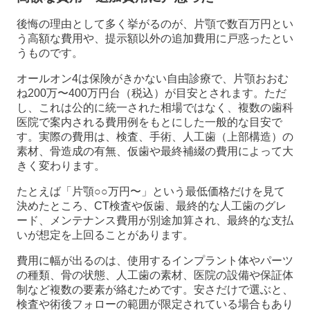
後悔の理由として多く挙がるのが、片顎で数百万円とい
う高額な費用や、提示額以外の追加費用に戸惑ったとい
うものです。
オールオン4は保険がきかない自由診療で、片顎おおむ
ね200万〜400万円台（税込）が目安とされます。ただ
し、これは公的に統一された相場ではなく、複数の歯科
医院で案内される費用例をもとにした一般的な目安で
す。実際の費用は、検査、手術、人工歯（上部構造）の
素材、骨造成の有無、仮歯や最終補綴の費用によって大
きく変わります。
たとえば「片顎○○万円〜」という最低価格だけを見て
決めたところ、CT検査や仮歯、最終的な人工歯のグレ
ード、メンテナンス費用が別途加算され、最終的な支払
いが想定を上回ることがあります。
費用に幅が出るのは、使用するインプラント体やパーツ
の種類、骨の状態、人工歯の素材、医院の設備や保証体
制など複数の要素が絡むためです。安さだけで選ぶと、
検査や術後フォローの範囲が限定されている場合もあり