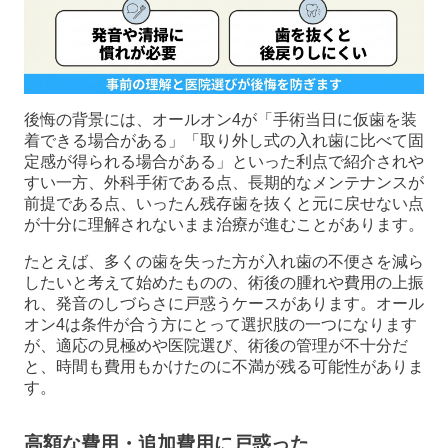
後悔の背景には、オールオン4が「手術当日に仮歯を装
着できる場合がある」「取り外し式の入れ歯に比べて固
定感が得られる場合がある」といった利点で紹介されや
すい一方、外科手術である点、長期的なメンテナンスが
前提である点、いったん残存歯を抜くと元に戻せない点
が十分に理解されないまま治療が進むことがあります。
たとえば、多くの歯を失った方が入れ歯の不便さを減ら
したいと考えて始めたものの、術後の腫れや費用の上振
れ、発音のしづらさに戸惑うケースがあります。オール
オン4は条件が合う方にとって選択肢の一つになります
が、適応の見極めや医院選び、術後の管理が不十分だ
と、時間も費用もかけたのに不満が残る可能性がありま
す。
高額な費用・追加費用に戸惑った