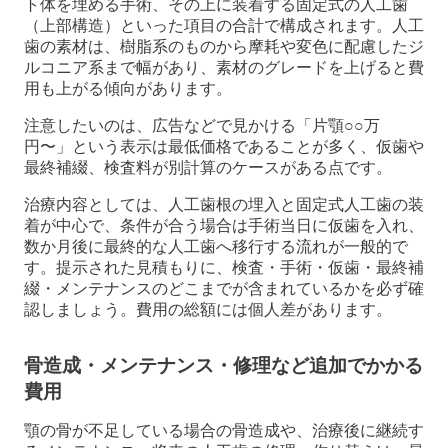
ト体を埋める手術、その上に装着する固定式の人工歯
（上部構造）といった項目の合計で構成されます。人工
歯の素材は、樹脂系のものから摩耗や変色に配慮したジ
ルコニア系まで幅があり、素材のグレードを上げると費
用も上がる傾向があります。
注意したいのは、広告などで見かける「片顎○○万
円〜」という表示は最低価格であることが多く、仮歯や
最終補綴、検査料が別計算のケースがある点です。
治療内容としては、人工歯根の埋入と固定式人工歯の装
着が中心で、条件が合う場合は手術当日に仮歯を入れ、
数か月後に最終的な人工歯へ移行する流れが一般的で
す。提示された見積もりに、検査・手術・仮歯・最終補
綴・メンテナンスのどこまでが含まれているかを必ず確
認しましょう。費用の総額には個人差があります。
骨造成・メンテナンス・修理など追加でかかる
費用
顎の骨が不足している場合の骨造成や、治療後に継続す