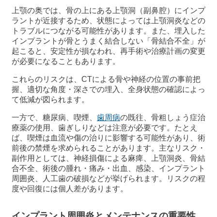
上顎の奥では、骨の上にある上顎洞（副鼻腔）にインプ
ラントが近接するため、状態によっては上顎洞炎などの
トラブルにつながる可能性があります。また、埋入した
インプラントが骨とうまく結合しない「骨結合不全」が
起こると、安定性が損なわれ、再手術や治療計画の変更
が必要になることもあります。
これらのリスクは、CTによる骨や神経の位置の事前把
握、適切な角度・深さでの埋入、全身状態の確認によっ
て低減が図られます。
一方で、糖尿病、喫煙、
歯周病
の既往、骨粗しょう症治
療薬の使用、歯ぎしりなどは注意が必要です。たとえ
ば、喫煙は血流や傷の治りに影響する可能性があり、術
前後の禁煙を求められることがあります。主なリスク・
副作用としては、神経損傷による麻痺、上顎洞炎、骨結
合不全、術後の腫れ・痛み・出血、感染、インプラント
周囲炎、人工歯の破損などが挙げられます。リスクの程
度や回復には個人差があります。
インプラント周囲炎とメンテナンスの重要性