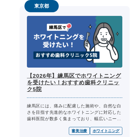
東京都
【2026年】練馬区でホワイトニング
を受けたい！おすすめ歯科クリニッ
ク5院
練馬区には、痛みに配慮した施術や、自然な白
さを目指す先進的なホワイトニングに対応した
歯科医院が数多く集まっており、幅広いニーズ
に応える選択肢が揃っています。 私たちベス
審美治療
ホワイトニング
トチョイス 歯科 byGMOで...