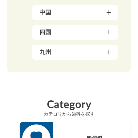
石川県（5）
埼玉県（18）
福島県（5）
大阪府（39）
中国
富山県（4）
茨城県（3）
兵庫県（13）
福井県（3）
栃木県（19）
岡山県（10）
四国
京都府（25）
山梨県（4）
群馬県（5）
鳥取県（3）
三重県（3）
長野県（4）
愛媛県（5）
九州
広島県（8）
滋賀県（5）
岐阜県（9）
香川県（6）
島根県（3）
奈良県（4）
福岡県（48）
静岡県（12）
高知県（4）
山口県（4）
和歌山県（8）
佐賀県（4）
愛知県（20）
徳島県（3）
長崎県（4）
Category
熊本県（4）
カテゴリから歯科を探す
大分県（4）
宮崎県（3）