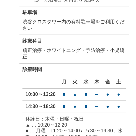
駐車場
渋谷クロスタワー内の有料駐車場をご利用くだ
さい
診療科目
矯正治療・ホワイトニング・予防治療・小児矯
正
診療時間
月
火
水
木
金
土
日
10:00 ~ 13:20
■
▲
■
●
●
━
━
14:30 ~ 18:30
■
●
■
●
●
━
━
休診日：木曜・日曜・祝日
▲ … 10:20 ~ 12:20
■ … 月曜：11:20 ~ 14:00 / 15:30 ~ 19:30、水