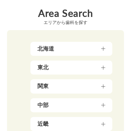
Area Search
エリアから歯科を探す
北海道
北海道（17）
東北
青森県（3）
関東
岩手県（4）
東京都（178）
中部
秋田県（5）
神奈川県（50）
宮城県（3）
新潟県（5）
近畿
千葉県（21）
山形県（4）