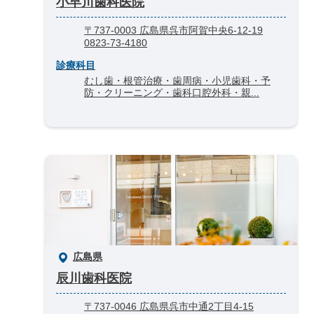
小早川歯科医院
〒737-0003 広島県呉市阿賀中央6-12-19
0823-73-4180
診療科目
むし歯・根管治療・歯周病・小児歯科・予
防・クリーニング・歯科口腔外科・親...
広島県
辰川歯科医院
〒737-0046 広島県呉市中通2丁目4-15