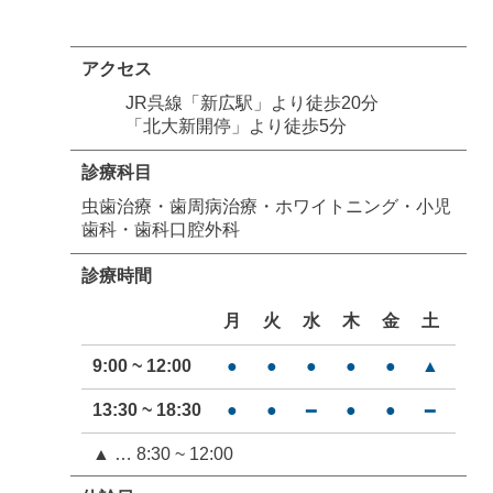
アクセス
JR呉線「新広駅」より徒歩20分
「北大新開停」より徒歩5分
診療科目
虫歯治療・歯周病治療・ホワイトニング・小児
歯科・歯科口腔外科
診療時間
月
火
水
木
金
土
日
9:00 ~ 12:00
●
●
●
●
●
▲
━
13:30 ~ 18:30
●
●
●
●
━
━
━
▲ … 8:30 ~ 12:00