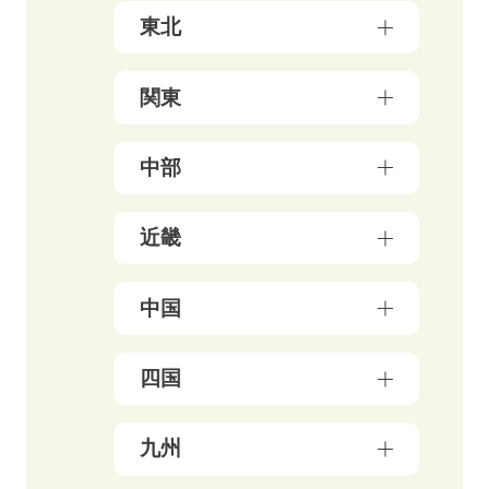
北海道（17）
東北
青森県（3）
関東
岩手県（4）
東京都（178）
中部
秋田県（5）
神奈川県（50）
宮城県（3）
新潟県（5）
近畿
千葉県（21）
山形県（4）
石川県（5）
埼玉県（18）
福島県（5）
大阪府（39）
中国
富山県（4）
茨城県（3）
兵庫県（13）
福井県（3）
栃木県（19）
岡山県（10）
四国
京都府（25）
山梨県（4）
群馬県（5）
鳥取県（3）
三重県（3）
長野県（4）
愛媛県（5）
九州
広島県（8）
滋賀県（5）
岐阜県（9）
香川県（6）