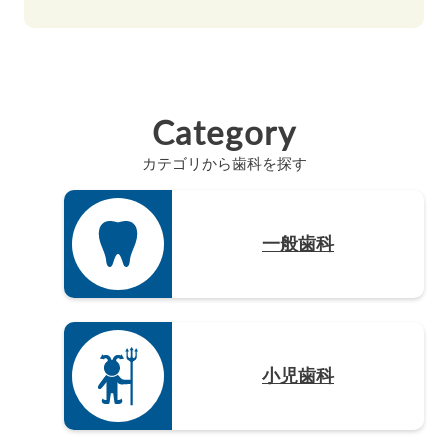
島根県（3）
奈良県（4）
福岡県（48）
静岡県（12）
高知県（4）
山口県（4）
和歌山県（8）
佐賀県（4）
愛知県（20）
徳島県（3）
長崎県（4）
Category
熊本県（4）
カテゴリから歯科を探す
大分県（4）
宮崎県（3）
鹿児島県（12）
一般歯科
沖縄県（4）
小児歯科