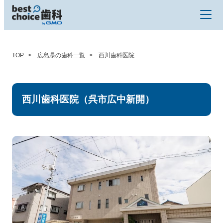
TOP
広島県の歯科一覧
西川歯科医院
西川歯科医院（呉市広中新開）