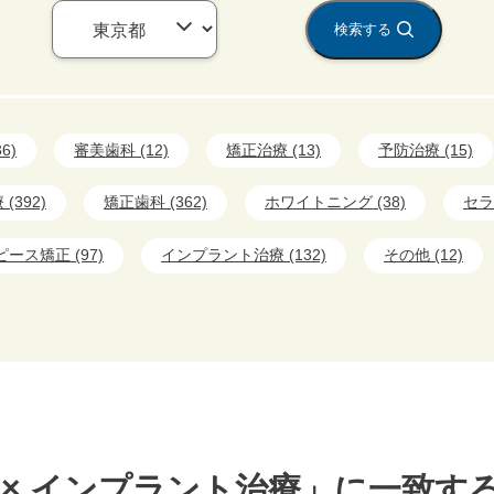
検索する
6)
審美歯科 (12)
矯正治療 (13)
予防治療 (15)
(392)
矯正歯科 (362)
ホワイトニング (38)
セラ
ース矯正 (97)
インプラント治療 (132)
その他 (12)
 × インプラント治療」に一致す