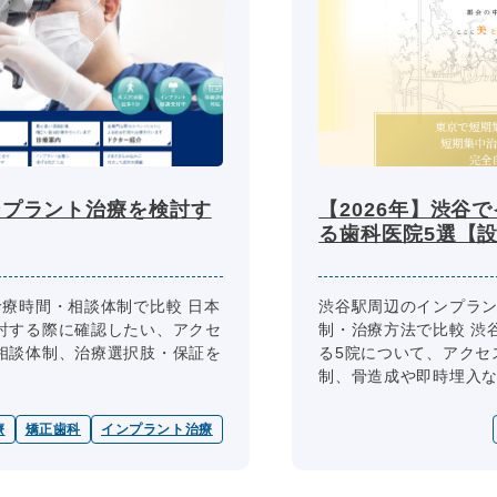
ンプラント治療を検討す
【2026年】渋谷
る歯科医院5選【
診療時間・相談体制で比較 日本
渋谷駅周辺のインプラ
討する際に確認したい、アクセ
制・治療方法で比較 渋
相談体制、治療選択肢・保証を
る5院について、アクセ
制、骨造成や即時埋入など
療
矯正歯科
インプラント治療