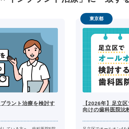
東京都
ンプラント治療を検討す
【2026年】足立
向けの歯科医院比
討している方へ。歯科医院5院
足立区でオールオン4を