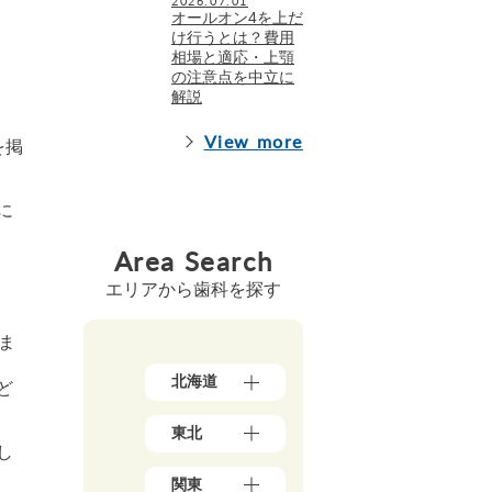
オールオン4を上だ
け行うとは？費用
相場と適応・上顎
の注意点を中立に
解説
View more
を掲
に
Area Search
エリアから歯科を探す
ま
北海道
ど
北
東北
海
し
道
青
（1
関東
森