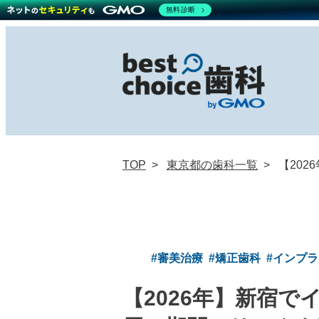
無料診断
TOP
東京都の歯科一覧
【20
#審美治療
#矯正歯科
#インプ
【2026年】新宿