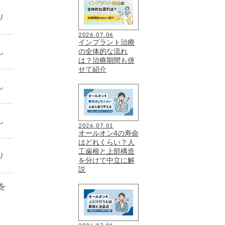
り
あり
10年
2026.07.06
インプラント治療
専用ページ
の全体的な流れ
し
確認中
あり
は？治療期間も併
せて紹介
体10年/上部構
し
なし
造5年
し
なし
10年
2026.07.01
オールオン4の寿命
はどれくらい？人
あり（詳
工歯根と上部構造
り
確認中
細）
を分けて中立に解
説
を
2026.07.01