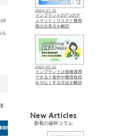
2025.07.22
インプラントの7つのデ
や評
メリット｜リスクと費用
面の注意点を解説
るも
2025.05.21
インプラントは保険適用
できる？条件や費用負担
を少なくする方法を解説
接
New Articles
新着の歯科コラム
療期間掲載
リスク掲載
保証