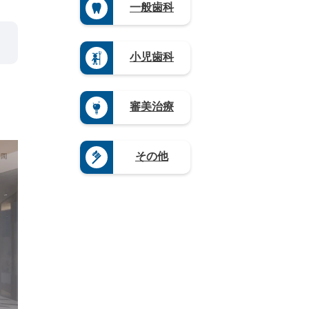
（3）
県
滋
一般歯科
県
（3）
県
山
（4）
賀
（3）
（4）
栃
口
県
熊
木
岐
県
（5）
本
県
阜
（4）
県
奈
小児歯科
（1
県
（4）
良
9）
（9）
県
大
群
静
（4）
分
馬
岡
県
和
審美治療
県
県
（4）
歌
（5）
（1
山
宮
2）
県
崎
愛
（8）
県
その他
知
（3）
県
鹿
（2
児
0）
島
県
（1
2）
沖
縄
県
（4）