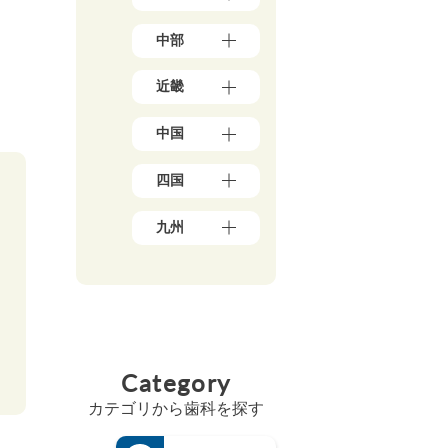
7）
県
東
（3）
中部
京
岩
都
手
新
（1
県
近畿
潟
7
（4）
県
8）
大
秋
（5）
神
中国
阪
田
石
奈
府
県
川
川
岡
（3
（5）
県
四国
県
山
9）
宮
（5）
（5
県
兵
城
愛
0）
富
（1
庫
九州
県
媛
山
千
0）
県
（3）
県
県
葉
鳥
（1
福
山
（5）
（4）
県
取
3）
岡
形
香
（2
福
県
県
京
県
川
1）
井
（3）
（4
都
（4）
県
県
埼
広
8）
府
福
（6）
（3）
玉
島
（2
佐
島
高
県
山
県
5）
賀
県
Category
知
（1
梨
（8）
県
三
（5）
県
8）
県
島
（4）
重
（4）
カテゴリから歯科を探す
（4）
茨
根
県
長
徳
城
長
県
（3）
崎
島
県
野