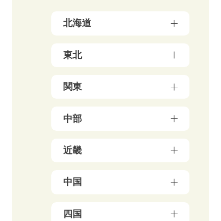
北海道
北海道（17）
東北
青森県（3）
関東
岩手県（4）
東京都（156）
中部
秋田県（5）
神奈川県（50）
宮城県（3）
新潟県（5）
近畿
千葉県（21）
山形県（4）
石川県（5）
埼玉県（18）
福島県（5）
大阪府（39）
中国
富山県（4）
茨城県（3）
兵庫県（13）
福井県（3）
栃木県（19）
岡山県（10）
四国
京都府（25）
山梨県（4）