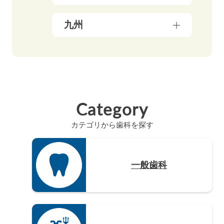
群馬県（5）
鳥取県（3）
三重県（3）
長野県（4）
愛媛県（5）
九州
広島県（8）
滋賀県（5）
岐阜県（9）
香川県（6）
島根県（3）
奈良県（4）
福岡県（47）
静岡県（12）
高知県（4）
山口県（4）
和歌山県（8）
佐賀県（4）
愛知県（20）
徳島県（3）
長崎県（4）
Category
熊本県（4）
カテゴリから歯科を探す
大分県（4）
宮崎県（3）
鹿児島県（12）
一般歯科
沖縄県（4）