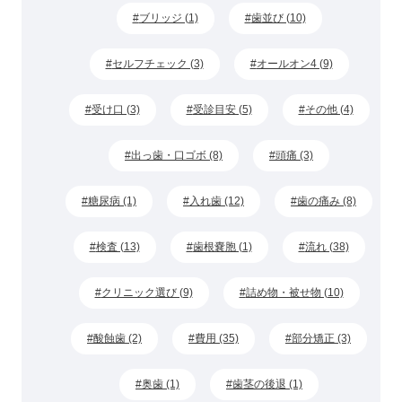
ブリッジ (1)
歯並び (10)
セルフチェック (3)
オールオン4 (9)
受け口 (3)
受診目安 (5)
その他 (4)
出っ歯・口ゴボ (8)
頭痛 (3)
糖尿病 (1)
入れ歯 (12)
歯の痛み (8)
検査 (13)
歯根嚢胞 (1)
流れ (38)
クリニック選び (9)
詰め物・被せ物 (10)
酸蝕歯 (2)
費用 (35)
部分矯正 (3)
奥歯 (1)
歯茎の後退 (1)