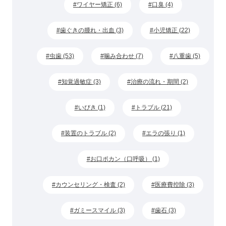
ワイヤー矯正 (6)
口臭 (4)
歯ぐきの腫れ・出血 (3)
小児矯正 (22)
虫歯 (53)
噛み合わせ (7)
八重歯 (5)
知覚過敏症 (3)
治療の流れ・期間 (2)
いびき (1)
トラブル (21)
装置のトラブル (2)
エラの張り (1)
お口ポカン（口呼吸） (1)
カウンセリング・検査 (2)
医療費控除 (3)
ガミースマイル (3)
歯石 (3)