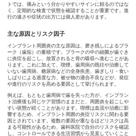
トでは、痛みという分かりやすいサインに頼るのではな
く、定期的な検査で状態を確認することが重要です。進
行の速さや症状の出方には個人差があります。
主な原因とリスク因子
インプラント周囲炎の主な原因は、磨き残しによるプラ
ーク（歯垢）の蓄積です。プラークの中の細菌が歯ぐき
に炎症を起こし、放置されると骨の吸収へ進むことがあ
ります。これに加えて、喫煙、歯周病の既往や治療して
いない歯周病、糖尿病などの全身疾患、歯ぎしり・食い
しばりによる過度な力、被せ物の適合不良などが、発症
や進行のリスクを高める要因として挙げられます。
例えば、もともと歯周病で歯を失った方が、インプラン
ト治療後も同じケア習慣のままだと、周囲炎を起こしや
すい状態が続くことがあります。喫煙は血流や治癒に影
響するため、インプラント周囲の炎症リスクに関わる要
因とされています。複数の要因が重なるほどリスクは高
まる可能性があるため、歯科医院で自分のリスクを確認
し、コントロールできる生活習慣から見直していくこと