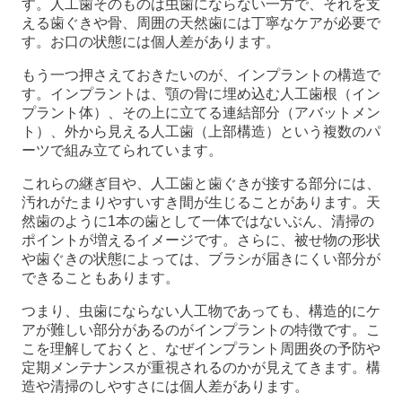
す。人工歯そのものは虫歯にならない一方で、それを支
える歯ぐきや骨、周囲の天然歯には丁寧なケアが必要で
す。お口の状態には個人差があります。
もう一つ押さえておきたいのが、インプラントの構造で
す。インプラントは、顎の骨に埋め込む人工歯根（イン
プラント体）、その上に立てる連結部分（アバットメン
ト）、外から見える人工歯（上部構造）という複数のパ
ーツで組み立てられています。
これらの継ぎ目や、人工歯と歯ぐきが接する部分には、
汚れがたまりやすいすき間が生じることがあります。天
然歯のように1本の歯として一体ではないぶん、清掃の
ポイントが増えるイメージです。さらに、被せ物の形状
や歯ぐきの状態によっては、ブラシが届きにくい部分が
できることもあります。
つまり、虫歯にならない人工物であっても、構造的にケ
アが難しい部分があるのがインプラントの特徴です。こ
こを理解しておくと、なぜインプラント周囲炎の予防や
定期メンテナンスが重視されるのかが見えてきます。構
造や清掃のしやすさには個人差があります。