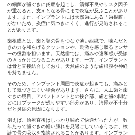
の細菌が歯ぐきに炎症を起こし、清掃不良やリスク因子
が重なると、支えとなる骨にまで炎症が及ぶことがあり
ます。また、インプラントには天然歯にある「歯根膜」
がないため、炎症に気づきにくく、進行が見逃されるこ
とがあります。
歯根膜とは、歯と顎の骨をつなぐ薄い組織で、噛んだと
きの力を和らげるクッションや、刺激を感じ取るセンサ
ーの役割を担います。天然歯では、痛みや違和感が受診
のきっかけになることがあります。一方、インプラント
は骨と直接結合しており、天然歯のような歯根膜や神経
を持ちません。
そのため、インプラント周囲で炎症が起きても、痛みと
して気づきにくい場合があります。さらに、人工歯と歯
ぐきの境目、アバットメントとの接合部、歯と歯の間な
どにはプラークが残りやすい部分があり、清掃が不十分
だと炎症の原因になります。
例えば、治療直後はしっかり噛めて快適だった方が、数
年たって歯ぐきの軽い腫れを見過ごしているうちに、検
診で骨の吸収を指摘されることがあります。インプラン