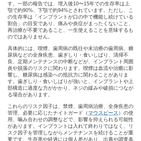
す。一部の報告では、埋入後10〜15年での生存率は上
顎で約90%、下顎で約94%とされています。ただし、こ
の生存率は「インプラントが口の中で機能し続けている
割合」の目安であり、痛みや炎症がまったくないこと、
再治療が不要であること、一生使えることを意味するも
のではありません。
具体的には、喫煙、歯周病の既往や未治療の歯周病、糖
尿病などの全身疾患、歯ぎしり・食いしばり、清掃不
良、定期メンテナンスの中断などが、インプラント周囲
炎や脱落のリスクに関わります。喫煙は血流や治癒に影
響し、糖尿病は感染への抵抗力に関わることがありま
す。歯ぎしり・食いしばりが強いと、インプラントや上
部構造に過度な力がかかり、ネジの緩みや破損につなが
る場合があります。
これらのリスク因子は、禁煙、歯周病治療、全身疾患の
管理、必要に応じたナイトガード（
マウスピース
）の使
用、噛み合わせの調整などで、影響を抑えられる可能性
があります。インプラントは入れて終わりではなく、リ
スク因子を管理しながらメンテナンスを続けることが重
要です。生存率や経過には個人差があり、出典や調査条