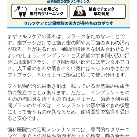
まずセルフケアの基本は、プラークをためないことで
す。歯ブラシだけでは歯と歯の間や人工歯のきわの汚れ
が残ることがあるため、補助清掃用具を組み合わせると
よいでしょう。インプラントと天然歯のすき間が広い部
分には歯間ブラシ、すき間が狭い部分にはデンタルフロ
ス、人工歯のきわや磨きにくい奥にはヘッドの小さなタ
フトブラシ、というように部位に応じて使い分けます。
フッ化物配合の歯磨き剤は、残っている天然歯の虫歯予
防に役立つことがあります。ただし、インプラントその
ものの周囲炎を治すものではありません。歯磨き剤や歯
間ブラシのサイズは、インプラントの形や歯ぐきの状態
によって合うものが異なるため、歯科医院で指導を受け
ると安心です。
歯科医院での定期メンテナンスでは、専門的なクリーニ
ング、歯ぐきの炎症や歯周ポケットの検査、噛み合わせ