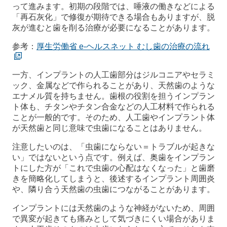
って進みます。初期の段階では、唾液の働きなどによる
「再石灰化」で修復が期待できる場合もありますが、脱
灰が進むと歯を削る治療が必要になることがあります。
参考：
厚生労働省 e-ヘルスネット むし歯の治療の流れ
一方、インプラントの人工歯部分はジルコニアやセラミ
ック、金属などで作られることがあり、天然歯のような
エナメル質を持ちません。歯根の役割を担うインプラン
ト体も、チタンやチタン合金などの人工材料で作られる
ことが一般的です。そのため、人工歯やインプラント体
が天然歯と同じ意味で虫歯になることはありません。
注意したいのは、「虫歯にならない＝トラブルが起きな
い」ではないという点です。例えば、奥歯をインプラン
トにした方が「これで虫歯の心配はなくなった」と歯磨
きを簡略化してしまうと、後述するインプラント周囲炎
や、隣り合う天然歯の虫歯につながることがあります。
インプラントには天然歯のような神経がないため、周囲
で異変が起きても痛みとして気づきにくい場合がありま