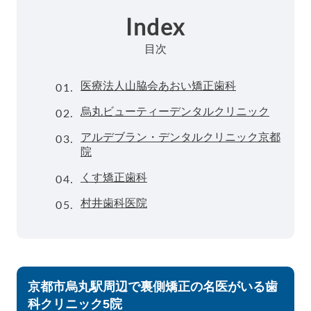
Index
目次
01.
医療法人山脇会あおい矯正歯科
02.
烏丸ビューティーデンタルクリニック
03.
アルデブラン・デンタルクリニック京都
院
04.
くす矯正歯科
05.
村井歯科医院
京都市烏丸駅周辺で裏側矯正の名医がいる歯
科クリニック5院