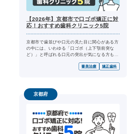
【2026年】京都市で口ゴボ矯正に対
応！おすすめ歯科クリニック5院
京都市で歯並びや口元の見た目に関心がある方
の中には、いわゆる「口ゴボ（上下顎前突な
ど）」と呼ばれる口元の突出が気になる方もい
るでしょう。口ゴボとは、上顎の前歯や口元が
審美治療
矯正歯科
前方に突出している状態を指し、見た...
京都府