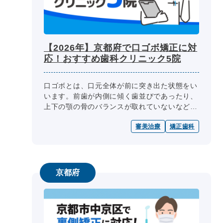
【2026年】京都府で口ゴボ矯正に対
応！おすすめ歯科クリニック5院
口ゴボとは、口元全体が前に突き出た状態をい
います。前歯が内側に傾く歯並びであったり、
上下の顎の骨のバランスが取れていないなど、
原因はさまざまです。遺伝的な要因や、歯を舌
審美治療
矯正歯科
で押す癖が原因となることもありま...
京都府