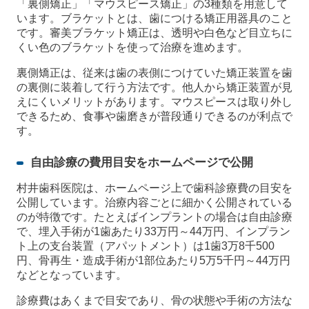
「裏側矯正」「マウスピース矯正」の3種類を用意して
います。ブラケットとは、歯につける矯正用器具のこと
です。審美ブラケット矯正は、透明や白色など目立ちに
くい色のブラケットを使って治療を進めます。
裏側矯正は、従来は歯の表側につけていた矯正装置を歯
の裏側に装着して行う方法です。他人から矯正装置が見
えにくいメリットがあります。マウスピースは取り外し
できるため、食事や歯磨きが普段通りできるのが利点で
す。
自由診療の費用目安をホームページで公開
村井歯科医院は、ホームページ上で歯科診療費の目安を
公開しています。治療内容ごとに細かく公開されている
のが特徴です。たとえばインプラントの場合は自由診療
で、埋入手術が1歯あたり33万円～44万円、インプラン
ト上の支台装置（アパットメント）は1歯3万8千500
円、骨再生・造成手術が1部位あたり5万5千円～44万円
などとなっています。
診療費はあくまで目安であり、骨の状態や手術の方法な