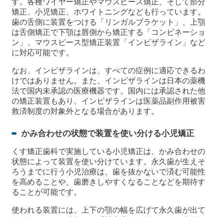
す。各種ワイヤー矯正やマウスピース矯正、そして部分
矯正、小児矯正、ホワイトニングなども行っています。
歯の舌側に装置をつける「リンガルブラケット」、上顎
は舌側矯正で下顎は唇側から矯正する「コンビネーショ
ン」、マウスピース型矯正装置「インビザライン」など
に対応可能です。
なお、インビザラインは、すべての症例に適応できるわ
けではありません。また、インビザラインは日本の薬機
法で国内未承認の医療機器です。国内には承認された他
の矯正装置もあり、インビザラインは医薬品副作用被害
救済制度の対象外となる場合があります。
かみ合わせの状態で装置を使い分ける小児矯正
くす矯正歯科で実施している小児矯正は、かみ合わせの
状態によって装置を使い分けています。永久歯が生えそ
ろうまでに行う小児治療は、歯を抜かないで済む可能性
を高めることや、歯磨きしやすくなることなどを期待す
ることが可能です。
使われる装置には、上下の顎の幅を広げて永久歯が出て