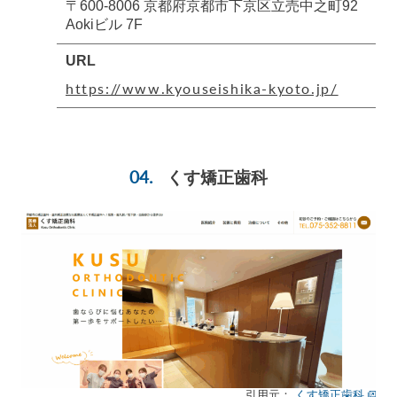
〒600-8006 京都府京都市下京区立売中之町92
Aokiビル 7F
URL
https://www.kyouseishika-kyoto.jp/
くす矯正歯科
引用元：
くす矯正歯科