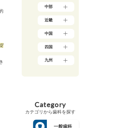
東
（3）
中部
京
岩
的
都
手
新
（1
県
近畿
潟
7
（4）
県
8）
大
秋
（5）
神
中国
阪
田
石
奈
府
県
川
川
岡
（3
（5）
促
県
四国
県
山
9）
宮
（5）
（5
県
兵
城
愛
0）
富
（1
庫
九州
県
媛
き
山
千
0）
県
（3）
県
県
葉
鳥
（1
福
山
（5）
（4）
県
取
3）
岡
形
香
（2
福
県
県
京
県
川
1）
井
（3）
（4
都
（4）
県
県
埼
広
8）
府
福
（6）
（3）
玉
島
（2
佐
島
高
県
山
県
5）
賀
県
Category
知
（1
梨
（8）
県
三
（5）
県
8）
県
島
（4）
重
（4）
カテゴリから歯科を探す
（4）
茨
根
県
長
徳
城
長
県
（3）
崎
島
県
野
（3）
県
滋
一般歯科
県
（3）
県