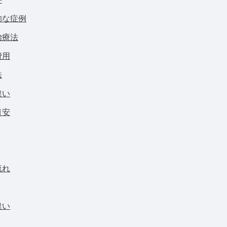
的な症例
治療法
費用
法
違い
目安
流れ
違い