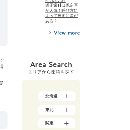
2026.07.31
矯正歯科は認定医
が人気！呼び方に
よって技術に差が
ある？
View more
で
Area Search
請
エリアから歯科を探す
疑
北海道
北
東北
海
道
青
（1
関東
森
7）
県