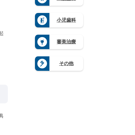
山
（4）
賀
（3）
（4）
栃
口
県
熊
木
岐
県
（5）
本
県
阜
（4）
県
奈
小児歯科
（1
県
（4）
良
9）
（9）
県
大
群
静
起
（4）
分
馬
岡
県
和
審美治療
県
県
（4）
歌
（5）
（1
山
宮
2）
県
崎
愛
（8）
県
その他
知
（3）
県
鹿
（2
児
0）
島
県
（1
2）
沖
縄
県
具
（4）