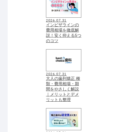
2026.07.31
インビザラインの
費用相場を徹底解
説！安く抑える5つ
のコツ
2026.07.31
大人の歯列矯正 種
類・費用相場・期
間をやさしく解説
｜メリットとデメ
リットも整理