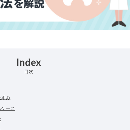
Index
目次
仕組み
るケース
は
件