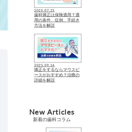
2025.07.25
歯科矯正は保険適用？適
用の条件、症例、手続き
方法を解説
2025.09.16
矯正をするならマウスピ
ースがおすすめ？治療の
詳細を解説
New Articles
新着の歯科コラム