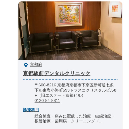
京都府
京都駅前デンタルクリニック
〒600-8216 京都府京都市下京区新町通七条
下ル東塩小路町593トラスコクリスタルビル8
F（旧エステート京都ビル）
0120-84-8811
診療科目
総合検査・痛みに配慮した治療・虫歯治療・
根管治療・歯周病・クリーニング（...