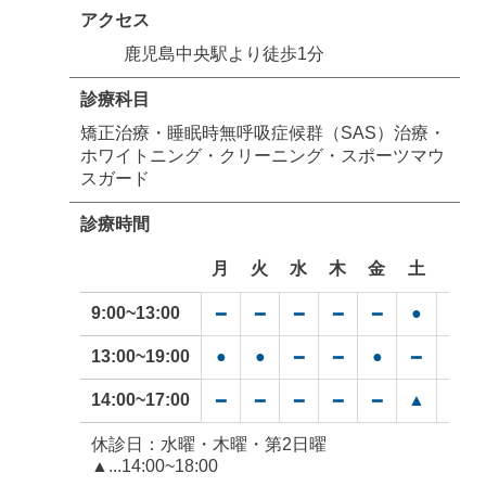
アクセス
鹿児島中央駅より徒歩1分
診療科目
矯正治療・睡眠時無呼吸症候群（SAS）治療・
ホワイトニング・クリーニング・スポーツマウ
スガード
診療時間
月
火
水
木
金
土
日
9:00~13:00
●
●
━
━
━
━
━
13:00~19:00
●
●
●
━
━
━
━
14:00~17:00
▲
●
━
━
━
━
━
休診日：水曜・木曜・第2日曜
▲...14:00~18:00