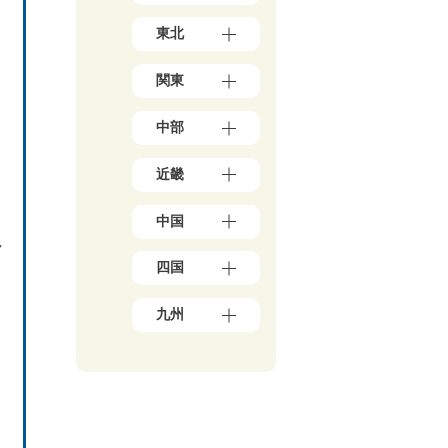
北
東北
海
道
青
（1
関東
森
7）
県
東
（3）
中部
京
岩
都
手
新
（1
県
近畿
潟
7
（4）
県
8）
大
秋
（5）
神
中国
阪
田
石
奈
府
県
ャ
川
川
岡
（3
（5）
県
四国
県
山
9）
宮
（5）
（5
県
兵
城
愛
0）
富
（1
庫
九州
県
媛
山
千
0）
県
（3）
県
県
葉
鳥
（1
福
山
（5）
（4）
県
取
3）
岡
形
香
（2
福
県
県
京
県
川
1）
井
（3）
（4
都
（4）
県
県
埼
広
8）
府
福
（6）
（3）
玉
島
（2
佐
島
高
県
山
県