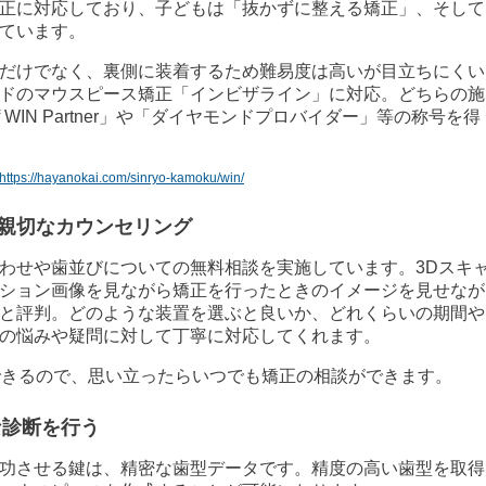
正に対応しており、子どもは「抜かずに整える矯正」、そして
ています。
だけでなく、裏側に装着するため難易度は高いが目立ちにくい
ドのマウスピース矯正「インビザライン」に対応。どちらの施
f WIN Partner」や「ダイヤモンドプロバイダー」等の称号を得
https://hayanokai.com/sinryo-kamoku/win/
親切なカウンセリング
わせや歯並びについての無料相談を実施しています。3Dスキ
ション画像を見ながら矯正を行ったときのイメージを見せなが
と評判。どのような装置を選ぶと良いか、どれくらいの期間や
の悩みや疑問に対して丁寧に対応してくれます。
できるので、思い立ったらいつでも矯正の相談ができます。
な診断を行う
功させる鍵は、精密な歯型データです。精度の高い歯型を取得