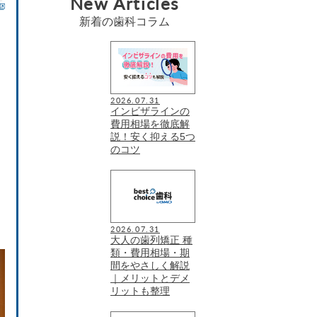
New Articles
新着の歯科コラム
2026.07.31
インビザラインの
費用相場を徹底解
説！安く抑える5つ
のコツ
2026.07.31
大人の歯列矯正 種
類・費用相場・期
間をやさしく解説
｜メリットとデメ
リットも整理