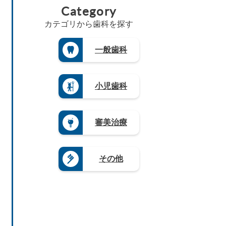
5）
賀
県
Category
知
（1
梨
（8）
県
三
（5）
県
8）
県
島
（4）
重
（4）
カテゴリから歯科を探す
（4）
茨
根
県
長
徳
城
長
県
（3）
崎
島
県
野
（3）
県
滋
一般歯科
県
（3）
県
山
（4）
賀
（3）
（4）
栃
口
県
熊
木
岐
県
（5）
本
県
阜
（4）
県
奈
小児歯科
（1
県
（4）
良
9）
（9）
県
大
群
静
（4）
分
馬
岡
県
和
審美治療
県
県
（4）
歌
（5）
（1
山
宮
2）
県
崎
愛
（8）
県
その他
知
（3）
県
鹿
（2
児
0）
島
県
（1
2）