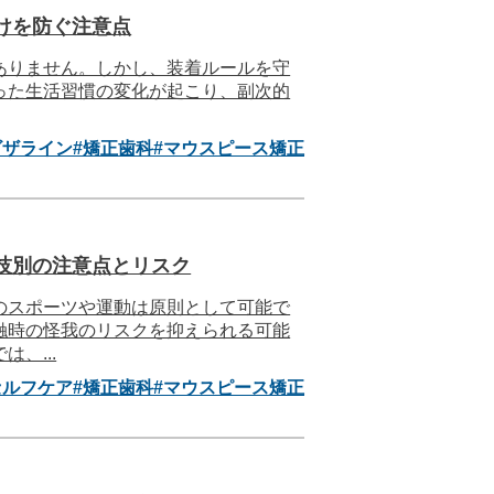
けを防ぐ注意点
ありません。しかし、装着ルールを守
った生活習慣の変化が起こり、副次的
ビザライン
#矯正歯科
#マウスピース矯正
技別の注意点とリスク
のスポーツや運動は原則として可能で
触時の怪我のリスクを抑えられる可能
、...
セルフケア
#矯正歯科
#マウスピース矯正