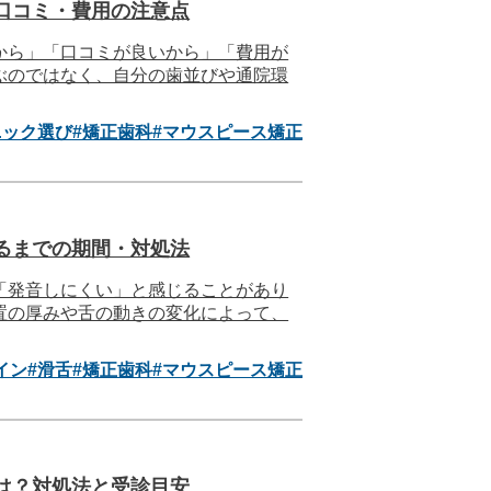
口コミ・費用の注意点
から」「口コミが良いから」「費用が
ぶのではなく、自分の歯並びや通院環
ニック選び
#矯正歯科
#マウスピース矯正
るまでの期間・対処法
「発音しにくい」と感じることがあり
置の厚みや舌の動きの変化によって、
イン
#滑舌
#矯正歯科
#マウスピース矯正
は？対処法と受診目安