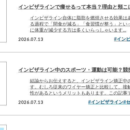
インビザラインで痩せるって本当？理由と頬こ
インビザライン自体に脂肪を燃焼させる効果は
る過程で「間食が減る」「食習慣が整う」とい
に体重が減少する方は多くいらっしゃいます...
2026.07.13
#イン
インビザライン中のスポーツ・運動は可能？競
結論からお伝えすると、インビザライン矯正中
す。むしろ従来のワイヤー矯正と比較して、接
性があるというメリットもあります。この記事では
2026.07.13
#インビザライン
#