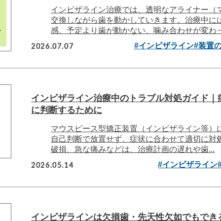
インビザライン治療では、透明なアライナー（
交換しながら歯を動かしていきます。治療中に
感、予定より歯が動かない、噛み合わせが変わった
2026.07.07
#インビザライン
#装置
インビザライン治療中のトラブル対処ガイド｜
に判断するために
マウスピース型矯正装置（インビザライン等）
自己判断で放置せず、症状に合わせて適切に対
破損、急な痛みなどは、治療計画の遅れや歯...
2026.05.14
#インビザライン
インビザラインは欠損歯・先天性欠如でもでき