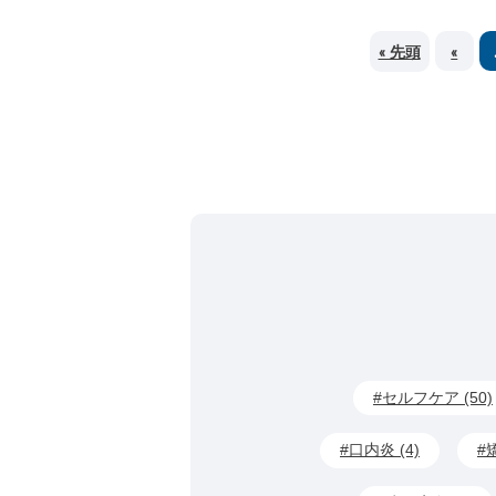
« 先頭
«
セルフケア (50)
口内炎 (4)