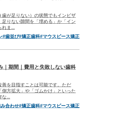
き歯が足りない）の状態でもインビザ
、足りない隙間を「埋める」か「イン
ま...
ン
#歯並び
#矯正歯科
#マウスピース矯正
み｜期間｜費用と失敗しない歯科
改善を目指すことは可能です。ただ
「側方拡大」や「ゴムかけ」といった
...
噛み合わせ
#矯正歯科
#マウスピース矯正