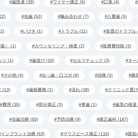
歯医者 (39)
ワイヤー矯正 (6)
口臭 (4)
2)
虫歯 (53)
噛み合わせ (7)
八重歯 (5)
2)
いびき (1)
トラブル (21)
装置のトラブル (
） (1)
カウンセリング・検査 (2)
医療費控除 (3)
ジ (1)
歯並び (10)
セルフチェック (3)
オール
その他 (4)
出っ歯・口ゴボ (8)
頭痛 (3)
糖尿
 (13)
歯根嚢胞 (1)
流れ (38)
クリニック選び 
費用 (35)
部分矯正 (3)
奥歯 (1)
歯茎の後退 (
虫歯治療 (50)
予防治療 (9)
矯正歯科 (187)
インプラント治療 (63)
マウスピース矯正 (116)
親知ら