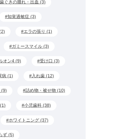
歯ぐきの腫れ・出血 (3)
知覚過敏症 (3)
2)
エラの張り (1)
ガミースマイル (3)
オン4 (9)
受け口 (3)
病 (1)
入れ歯 (12)
(9)
詰め物・被せ物 (10)
1)
小児歯科 (38)
ホワイトニング (37)
ず (5)