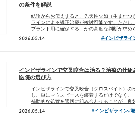
の条件を解説
結論からお伝えすると、先天性欠如（生まれつ
ラインによる矯正治療が検討可能です。ただし
プラント用に確保する」かの高度な判断が求められ
2026.05.14
#インビザライ
インビザラインで交叉咬合は治る？治療の仕組
医院の選び方
インビザラインで交叉咬合（クロスバイト）の
し、単にマウスピースを装着するだけでなく、
補助的な処置を適切に組み合わせることが、良好な
2026.05.14
#インビザライン
#