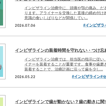
インビザライン治療中に、頭痛や顎の痛み、だ
ります。アライナーを交換した直後の締め付け
意識の食いしばりなどが関係してい...
2026.07.06
#インビザラ
インビザラインの装着時間を守れない・つけ忘
インビザライン治療では、担当医の指示に従い、
イナーを装着することが重要です。食事や歯磨
装着することで、治療計画に沿って歯を少し...
2026.05.22
#インビザライン
#
インビザラインで歯が動かない？歯の動きに関