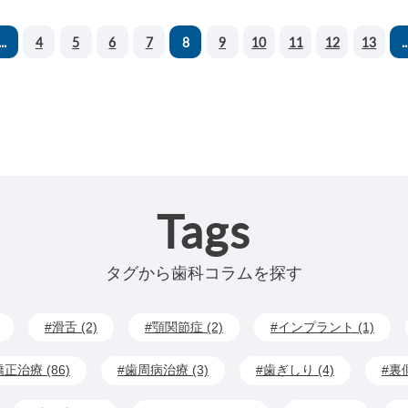
...
4
5
6
7
8
9
10
11
12
13
..
Tags
タグから歯科コラムを探す
滑舌 (2)
顎関節症 (2)
インプラント (1)
矯正治療 (86)
歯周病治療 (3)
歯ぎしり (4)
裏側