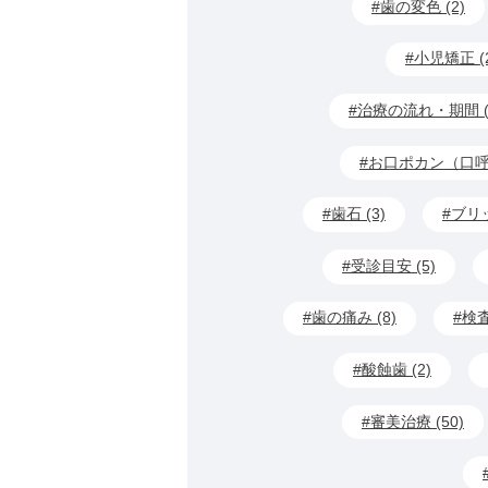
歯の変色 (2)
小児矯正 (2
治療の流れ・期間 (
お口ポカン（口呼吸
歯石 (3)
ブリッ
受診目安 (5)
歯の痛み (8)
検査
酸蝕歯 (2)
審美治療 (50)