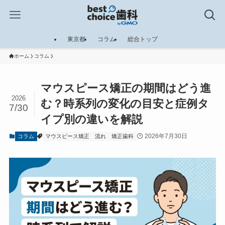
東京都
コラム
総合トップ
ホーム
コラム
マウスピース矯正の期間はどう進
2026
む？時系列の変化の目安と症例タ
7/30
イプ別の違いを解説
2026年7月30日
コラム
マウスピース矯正
流れ
矯正歯科