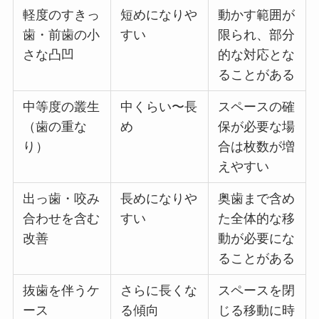
軽度のすきっ
短めになりや
動かす範囲が
歯・前歯の小
すい
限られ、部分
さな凸凹
的な対応とな
ることがある
中等度の叢生
中くらい〜長
スペースの確
（歯の重な
め
保が必要な場
り）
合は枚数が増
えやすい
出っ歯・咬み
長めになりや
奥歯まで含め
合わせを含む
すい
た全体的な移
改善
動が必要にな
ることがある
抜歯を伴うケ
さらに長くな
スペースを閉
ース
る傾向
じる移動に時