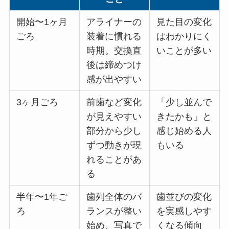
開始〜1ヶ月
アライナーの
見た目の変化
ごろ
装着に慣れる
はわかりにく
時期。交換直
いことが多い
後は締めつけ
感が出やすい
3ヶ月ごろ
前歯など変化
「少し並んで
が見えやすい
きたかも」と
部分から少し
感じ始める人
ずつ動きが現
もいる
れることがあ
る
半年〜1年ご
歯列全体のバ
歯並びの変化
ろ
ランスが整い
を実感しやす
始め、写真で
くなる傾向