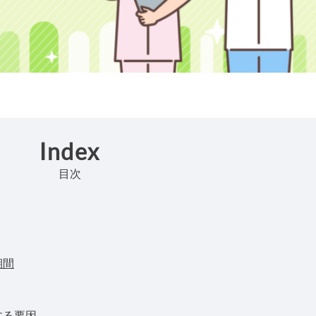
Index
目次
期間
する要因