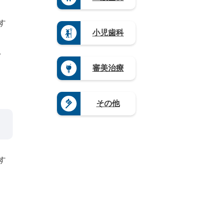
山
（4）
賀
（3）
（4）
栃
口
県
熊
木
岐
県
（5）
本
す
県
阜
（4）
県
奈
小児歯科
（1
県
（4）
良
9）
（9）
県
大
。
群
静
（4）
分
馬
岡
県
和
審美治療
県
県
（4）
歌
（5）
（1
山
宮
2）
県
崎
愛
（8）
県
その他
知
（3）
県
鹿
（2
児
0）
島
県
（1
す
2）
沖
縄
県
（4）