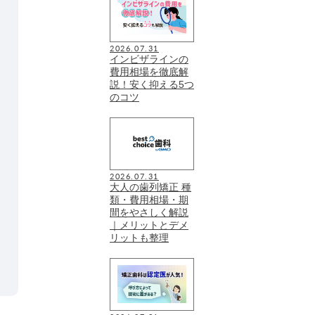
2026.07.31
インビザラインの
費用相場を徹底解
説！安く抑える5つ
のコツ
2026.07.31
大人の歯列矯正 種
類・費用相場・期
間をやさしく解説
｜メリットとデメ
リットも整理