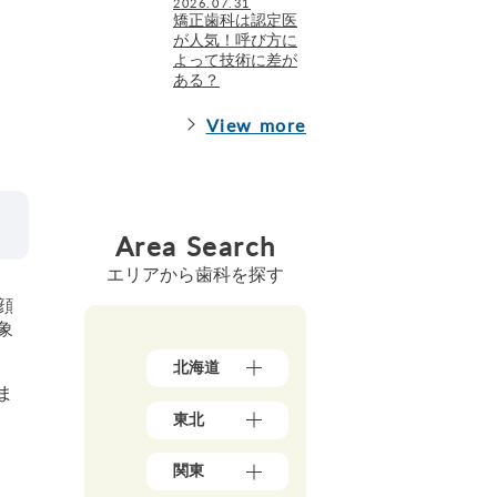
2026.07.31
矯正歯科は認定医
が人気！呼び方に
よって技術に差が
ある？
View more
Area Search
エリアから歯科を探す
顔
象
北海道
ま
北
東北
海
道
青
（1
関東
森
7）
県