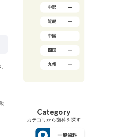
東
（3）
中部
京
岩
都
手
新
（1
県
近畿
潟
7
（4）
県
8）
大
秋
（5）
神
中国
阪
田
石
奈
府
県
川
川
岡
（3
（5）
県
四国
県
山
9）
宮
（5）
（5
県
兵
城
愛
0）
富
（1
庫
九州
県
媛
山
つ、
千
0）
県
（3）
県
県
葉
鳥
（1
福
山
（5）
（4）
県
取
3）
岡
形
香
（2
福
県
県
京
県
川
1）
井
（3）
（4
都
（4）
県
県
埼
広
8）
府
福
（6）
（3）
玉
島
（2
佐
島
動
高
県
山
県
5）
賀
県
Category
知
（1
梨
（8）
県
三
（5）
県
8）
県
島
（4）
重
（4）
カテゴリから歯科を探す
（4）
茨
根
県
長
徳
城
長
県
（3）
崎
島
県
野
（3）
県
滋
一般歯科
県
（3）
県