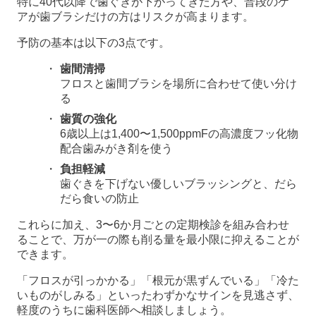
特に40代以降で歯ぐきが下がってきた方や、普段のケ
アが歯ブラシだけの方はリスクが高まります。
予防の基本は以下の3点です。
歯間清掃
フロスと歯間ブラシを場所に合わせて使い分け
る
歯質の強化
6歳以上は1,400〜1,500ppmFの高濃度フッ化物
配合歯みがき剤を使う
負担軽減
歯ぐきを下げない優しいブラッシングと、だら
だら食いの防止
これらに加え、3〜6か月ごとの定期検診を組み合わせ
ることで、万が一の際も削る量を最小限に抑えることが
できます。
「フロスが引っかかる」「根元が黒ずんでいる」「冷た
いものがしみる」といったわずかなサインを見逃さず、
軽度のうちに歯科医師へ相談しましょう。