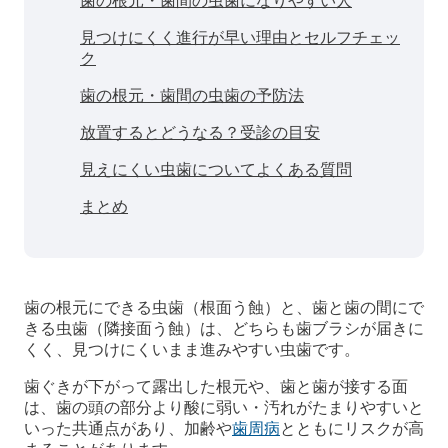
歯の根元・歯間の虫歯になりやすい人
見つけにくく進行が早い理由とセルフチェッ
ク
歯の根元・歯間の虫歯の予防法
放置するとどうなる？受診の目安
見えにくい虫歯についてよくある質問
まとめ
歯の根元にできる虫歯（根面う蝕）と、歯と歯の間にで
きる虫歯（隣接面う蝕）は、どちらも歯ブラシが届きに
くく、見つけにくいまま進みやすい虫歯です。
歯ぐきが下がって露出した根元や、歯と歯が接する面
は、歯の頭の部分より酸に弱い・汚れがたまりやすいと
いった共通点があり、加齢や
歯周病
とともにリスクが高