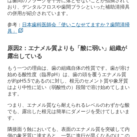
は歯間のプラークを十分に落とせないことが指摘されて
おり、デンタルフロスや歯間ブラシといった補助清掃具
の併用が紹介されています。
参考：
日本歯科医師会「使いこなせてますか？歯間清掃
具」
原因2：エナメル質よりも「酸に弱い」組織が
露出している
もう一つの理由は、歯の組織自体の性質です。歯が溶け
始める酸性度（臨界pH）は、歯の頭を覆うエナメル質
が約pH5.5であるのに対し、根元のセメント質や象牙質
はより中性に近い（弱酸性の）段階で溶け始めてしまい
ます。
つまり、エナメル質なら耐えられるレベルのわずかな酸
でも、露出した根元は簡単にダメージを受けてしまいま
す。
隣接面う蝕においても、表面のエナメル質を突破して内
側の象牙質に達すると、一気に進行が早くなるのはこの