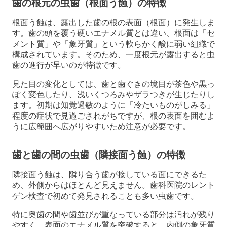
歯の根元の虫歯（根面う蝕）の特徴
根面う蝕は、露出した歯の根の表面（根面）に発生しま
す。歯の頭を覆う硬いエナメル質とは違い、根面は「セ
メント質」や「象牙質」という軟らかく酸に弱い組織で
構成されています。そのため、一度根元が露出すると虫
歯の進行が早いのが特徴です。
見た目の変化としては、歯と歯ぐきの境目が茶色や黒っ
ぽく変色したり、浅いくつろみやザラつきが生じたりし
ます。初期は知覚過敏のように「冷たいものがしみる」
程度の症状で見過ごされがちですが、根の表面を囲むよ
うに広範囲へ広がりやすいため注意が必要です。
歯と歯の間の虫歯（隣接面う蝕）の特徴
隣接面う蝕は、隣り合う歯が接している面にできるた
め、外側からはほとんど見えません。歯科医院のレント
ゲン検査で初めて発見されることも多い虫歯です。
特に奥歯の間や歯並びが重なっている部分は汚れが残り
やすく、表面のエナメル質を突破すると、内側の象牙質