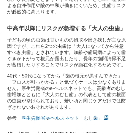
よる自浄作用や酸の中和が働きにくいため、虫歯リスク
が必然的に高まります。
中高年以降にリスクが急増する「大人の虫歯」
子どもの頃の虫歯は甘いものの摂取や磨き残しが主な原
因ですが、これら2つの虫歯は「大人になってから注意
すべき虫歯」とされています。加齢や歯周病によって歯
ぐきが下がって根元が露出したり、長年の歯間清掃不足
が蓄積したりすることでリスクが顕在化するためです。
40代・50代になってから「歯の根元が黒ずんできた」
「フロスが引っかかる」と気づくケースは少なくありま
せん。厚生労働省のe-ヘルスネットでも、高齢者のむし
歯増加とともに「大人のむし歯」の代表として歯の根面
の虫歯が挙げられており、若い頃と同じケアだけでは防
ぎきれないおそれがあります。
参考：
厚生労働省 e-ヘルスネット「むし歯」