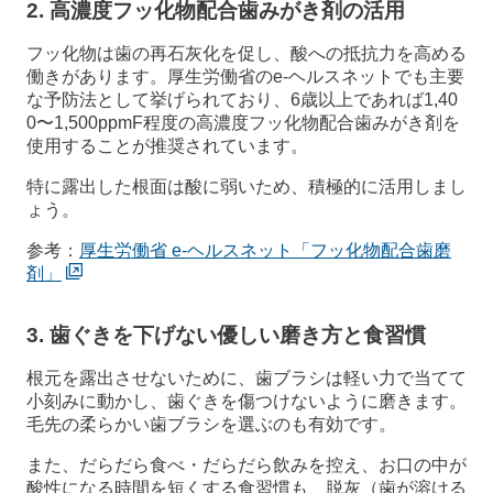
2. 高濃度フッ化物配合歯みがき剤の活用
フッ化物は歯の再石灰化を促し、酸への抵抗力を高める
働きがあります。厚生労働省のe-ヘルスネットでも主要
な予防法として挙げられており、6歳以上であれば1,40
0〜1,500ppmF程度の高濃度フッ化物配合歯みがき剤を
使用することが推奨されています。
特に露出した根面は酸に弱いため、積極的に活用しまし
ょう。
参考：
厚生労働省 e-ヘルスネット「フッ化物配合歯磨
剤」
3. 歯ぐきを下げない優しい磨き方と食習慣
根元を露出させないために、歯ブラシは軽い力で当てて
小刻みに動かし、歯ぐきを傷つけないように磨きます。
毛先の柔らかい歯ブラシを選ぶのも有効です。
また、だらだら食べ・だらだら飲みを控え、お口の中が
酸性になる時間を短くする食習慣も、脱灰（歯が溶ける