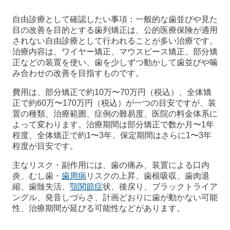
自由診療として確認したい事項：一般的な歯並びや見た
目の改善を目的とする歯列矯正は、公的医療保険が適用
されない自由診療として行われることが多い治療です。
治療内容は、ワイヤー矯正、マウスピース矯正、部分矯
正などの装置を使い、歯を少しずつ動かして歯並びや噛
み合わせの改善を目指すものです。
費用は、部分矯正で約10万〜70万円（税込）、全体矯
正で約60万〜170万円（税込）が一つの目安ですが、装
置の種類、治療範囲、症例の難易度、医院の料金体系に
よって変わります。治療期間は部分矯正で数か月〜1年
程度、全体矯正で約1〜3年、保定期間はさらに1〜3年
程度が目安です。
主なリスク・副作用には、歯の痛み、装置による口内
炎、むし歯・
歯周病
リスクの上昇、歯根吸収、歯肉退
縮、歯髄失活、
顎関節症
状、後戻り、ブラックトライア
ングル、発音しづらさ、計画どおりに歯が動かない可能
性、治療期間が延びる可能性などがあります。