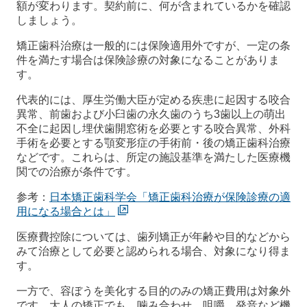
額が変わります。契約前に、何が含まれているかを確認
しましょう。
矯正歯科治療は一般的には保険適用外ですが、一定の条
件を満たす場合は保険診療の対象になることがありま
す。
代表的には、厚生労働大臣が定める疾患に起因する咬合
異常、前歯および小臼歯の永久歯のうち3歯以上の萌出
不全に起因し埋伏歯開窓術を必要とする咬合異常、外科
手術を必要とする顎変形症の手術前・後の矯正歯科治療
などです。これらは、所定の施設基準を満たした医療機
関での治療が条件です。
参考：
日本矯正歯科学会「矯正歯科治療が保険診療の適
用になる場合とは」
医療費控除については、歯列矯正が年齢や目的などから
みて治療として必要と認められる場合、対象になり得ま
す。
一方で、容ぼうを美化する目的のみの矯正費用は対象外
です。大人の矯正でも、噛み合わせ、咀嚼、発音など機