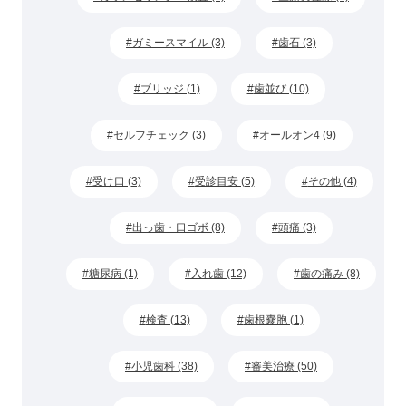
ガミースマイル (3)
歯石 (3)
ブリッジ (1)
歯並び (10)
セルフチェック (3)
オールオン4 (9)
受け口 (3)
受診目安 (5)
その他 (4)
出っ歯・口ゴボ (8)
頭痛 (3)
糖尿病 (1)
入れ歯 (12)
歯の痛み (8)
検査 (13)
歯根嚢胞 (1)
小児歯科 (38)
審美治療 (50)