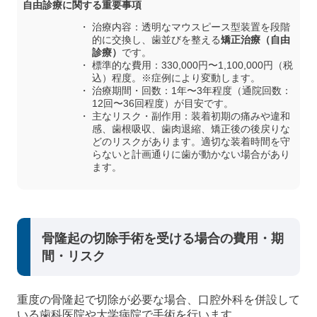
自由診療に関する重要事項
治療内容：透明なマウスピース型装置を段階
的に交換し、歯並びを整える
矯正治療（自由
診療）
です。
標準的な費用：330,000円〜1,100,000円（税
込）程度。※症例により変動します。
治療期間・回数：1年〜3年程度（通院回数：
12回〜36回程度）が目安です。
主なリスク・副作用：装着初期の痛みや違和
感、歯根吸収、歯肉退縮、矯正後の後戻りな
どのリスクがあります。適切な装着時間を守
らないと計画通りに歯が動かない場合があり
ます。
骨隆起の切除手術を受ける場合の費用・期
間・リスク
重度の骨隆起で切除が必要な場合、口腔外科を併設して
いる歯科医院や大学病院で手術を行います。