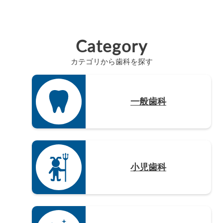
和歌山県（8）
佐賀県（4）
愛知県（20）
徳島県（3）
長崎県（4）
Category
熊本県（4）
カテゴリから歯科を探す
大分県（4）
宮崎県（3）
鹿児島県（12）
一般歯科
沖縄県（4）
小児歯科