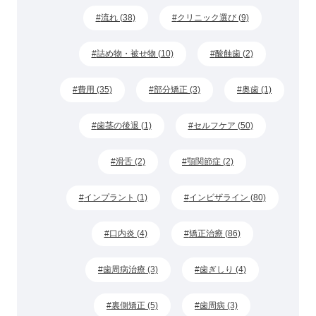
流れ (38)
クリニック選び (9)
詰め物・被せ物 (10)
酸蝕歯 (2)
費用 (35)
部分矯正 (3)
奥歯 (1)
歯茎の後退 (1)
セルフケア (50)
滑舌 (2)
顎関節症 (2)
インプラント (1)
インビザライン (80)
口内炎 (4)
矯正治療 (86)
歯周病治療 (3)
歯ぎしり (4)
裏側矯正 (5)
歯周病 (3)