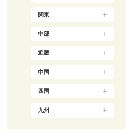
青森県（3）
関東
岩手県（4）
東京都（178）
中部
秋田県（5）
神奈川県（50）
宮城県（3）
新潟県（5）
近畿
千葉県（21）
山形県（4）
石川県（5）
埼玉県（18）
福島県（5）
大阪府（39）
中国
富山県（4）
茨城県（3）
兵庫県（13）
福井県（3）
栃木県（19）
岡山県（10）
四国
京都府（25）
山梨県（4）
群馬県（5）
鳥取県（3）
三重県（3）
長野県（4）
愛媛県（5）
九州
広島県（8）
滋賀県（5）
岐阜県（9）
香川県（6）
島根県（3）
奈良県（4）
福岡県（48）
静岡県（12）
高知県（4）
山口県（4）