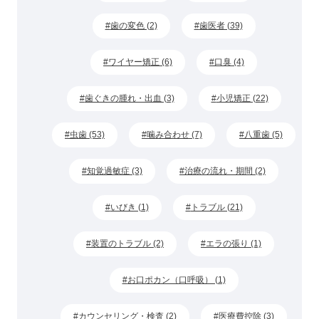
歯の変色 (2)
歯医者 (39)
ワイヤー矯正 (6)
口臭 (4)
歯ぐきの腫れ・出血 (3)
小児矯正 (22)
虫歯 (53)
噛み合わせ (7)
八重歯 (5)
知覚過敏症 (3)
治療の流れ・期間 (2)
いびき (1)
トラブル (21)
装置のトラブル (2)
エラの張り (1)
お口ポカン（口呼吸） (1)
カウンセリング・検査 (2)
医療費控除 (3)