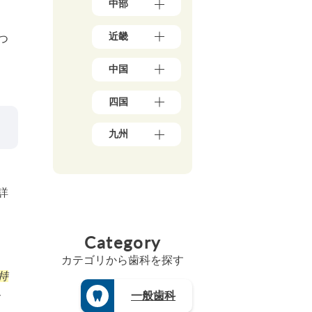
中部
京
岩
都
手
新
（1
県
近畿
つ
潟
7
（4）
県
8）
大
秋
（5）
神
中国
阪
田
石
奈
府
県
川
川
岡
（3
（5）
県
四国
県
山
9）
宮
（5）
（5
県
兵
城
愛
0）
富
（1
庫
九州
県
媛
山
千
0）
県
（3）
県
県
葉
鳥
（1
福
山
（5）
（4）
県
取
3）
岡
形
香
（2
福
県
県
京
県
川
1）
井
（3）
詳
（4
都
（4）
県
県
埼
広
8）
府
福
（6）
（3）
玉
島
（2
佐
島
高
県
山
県
5）
賀
県
Category
知
（1
梨
（8）
県
三
（5）
県
8）
県
島
（4）
重
（4）
カテゴリから歯科を探す
（4）
茨
根
県
長
徳
城
長
持
県
（3）
崎
島
県
野
（3）
、
県
滋
一般歯科
県
（3）
県
山
（4）
賀
（3）
（4）
栃