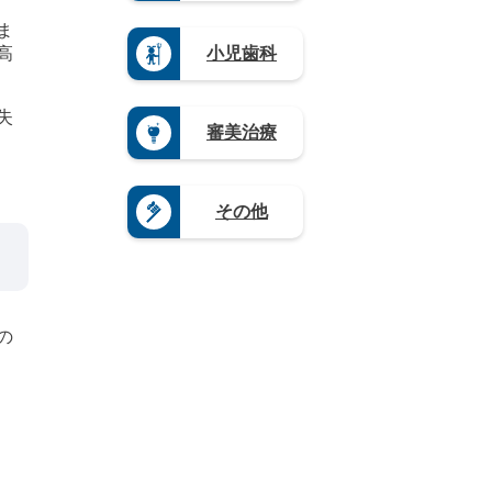
口
県
熊
木
岐
県
（5）
本
ま
県
阜
（4）
県
奈
小児歯科
高
（1
県
（4）
良
9）
（9）
県
大
群
静
（4）
分
馬
失
岡
県
和
審美治療
県
県
（4）
歌
（5）
（1
山
宮
2）
県
崎
愛
（8）
県
その他
知
（3）
県
鹿
（2
児
0）
島
県
（1
の
2）
沖
縄
県
（4）