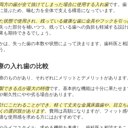
両方の歯が全て抜けてしまった場合に使用する入れ歯
です。歯
に並ぶため、噛む力を全体で支える構造になっています。
た状態で使用され、残っている健康な歯に金具やフックを引っ
失った部分を補いつつ、残っている歯への負担も軽減する設計
果も期待できるでしょう。
かは、失った歯の本数や状態によって決まります。歯科医と相
う。
療の入れ歯の比較
療のものがあり、それぞれにメリットとデメリットがあります
製できる点が最大の特徴
です。基本的な機能は十分に果たせま
や耐久性にやや劣る場合があります。
計にこだわることができ、軽くて丈夫な金属床義歯や、目立ち
くの選択肢があります
。費用は高額になりますが、フィット感
適な使用感を求める方にはおすすめです。
やライフスタイル、求める機能を考慮し、歯科医と相談するこ