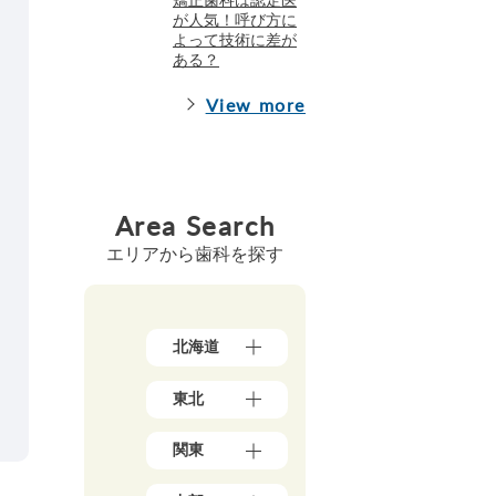
が人気！呼び方に
よって技術に差が
ある？
View more
Area Search
エリアから歯科を探す
北海道
北
東北
海
道
青
（1
関東
森
7）
県
東
（3）