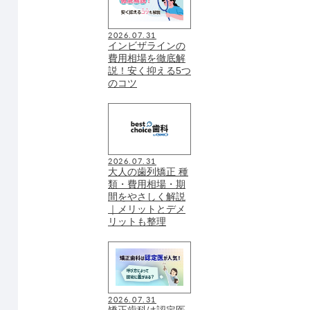
2026.07.31
インビザラインの
費用相場を徹底解
説！安く抑える5つ
のコツ
2026.07.31
大人の歯列矯正 種
類・費用相場・期
間をやさしく解説
｜メリットとデメ
リットも整理
2026.07.31
矯正歯科は認定医