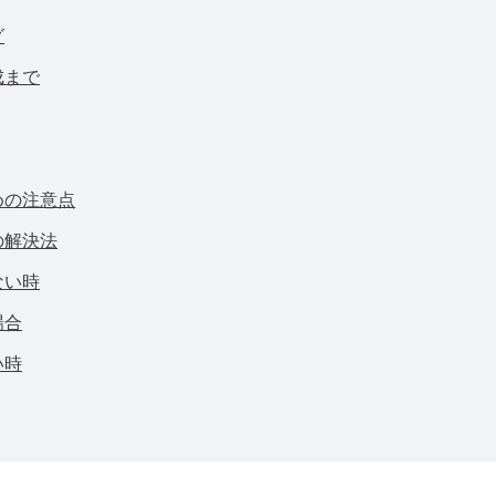
グ
成まで
めの注意点
の解決法
ない時
場合
い時