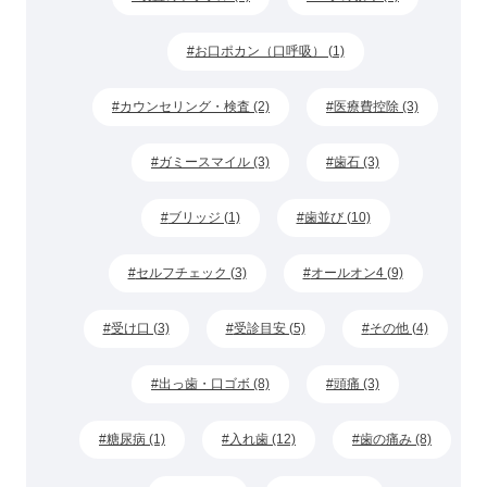
お口ポカン（口呼吸） (1)
カウンセリング・検査 (2)
医療費控除 (3)
ガミースマイル (3)
歯石 (3)
ブリッジ (1)
歯並び (10)
セルフチェック (3)
オールオン4 (9)
受け口 (3)
受診目安 (5)
その他 (4)
出っ歯・口ゴボ (8)
頭痛 (3)
糖尿病 (1)
入れ歯 (12)
歯の痛み (8)