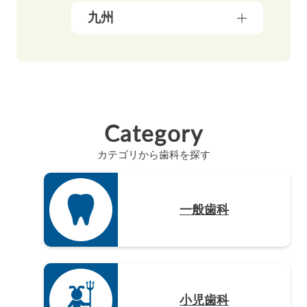
長野県（4）
愛媛県（5）
九州
広島県（8）
滋賀県（5）
岐阜県（9）
香川県（6）
島根県（3）
奈良県（4）
福岡県（48）
静岡県（12）
高知県（4）
山口県（4）
和歌山県（8）
佐賀県（4）
愛知県（20）
徳島県（3）
長崎県（4）
Category
熊本県（4）
カテゴリから歯科を探す
大分県（4）
宮崎県（3）
鹿児島県（12）
一般歯科
沖縄県（4）
小児歯科