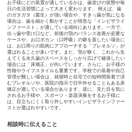
お子様にどの装置が適しているかは、歯並びの状態や毎
日の生活習慣によって大きく変わります。 例えば、歯
のガタガタ（叢生）が強い場合や、すきっ歯が気になる
場合は、歯を細かく動かすことが得意な「インビザライ
ンファースト」が適している傾向にあります。一方で、
出っ歯や受け口など、前後の顎のバランス改善が必要な
ケースや、お口ポカン（口呼吸）の癖を直したい場合に
は、お口周りの筋肉にアプローチする「プレオルソ」が
選ばれることが多いです。また、顎が狭く、これから生
えてくる永久歯のスペースをしっかり広げて確保したい
場合には「床矯正」が向いています。さらに、お子様の
性格やライフスタイルも重要です。学校での装着や自己
管理が難しい場合は、就寝時と自宅での短時間装着で済
むプレオルソや、医院の指示で日中外せることもある床
矯正が適している場合があります。逆に、見た目を気に
されるお子様や、スポーツ・楽器演奏をするお子様に
は、目立ちにくく取り外しやすいインビザラインファー
ストが選ばれやすいです。
相談時に伝えること