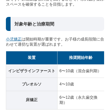
スペースを確保することを目指します。
対象年齢と治療期間
小児矯正
は開始時期が重要です。お子様の成長段階に合
わせて適切な装置が選ばれます。
装置
推奨開始年齢
インビザラインファースト
6〜10歳（混合歯列期）
1
プレオルソ
4〜10歳
1
6〜12歳（永久歯交換
床矯正
1
期）