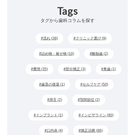
Tags
タグから歯科コラムを探す
流れ (38)
クリニック選び (9)
詰め物・被せ物 (10)
酸蝕歯 (2)
費用 (35)
部分矯正 (3)
奥歯 (1)
歯茎の後退 (1)
セルフケア (50)
滑舌 (2)
顎関節症 (2)
インプラント (1)
インビザライン (80)
口内炎 (4)
矯正治療 (86)