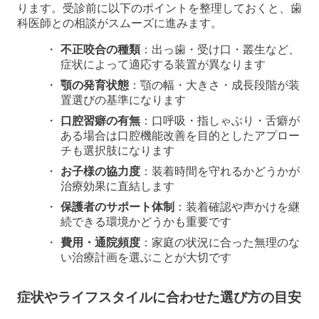
ります。受診前に以下のポイントを整理しておくと、歯
科医師との相談がスムーズに進みます。
不正咬合の種類
：出っ歯・受け口・叢生など、
症状によって適応する装置が異なります
顎の発育状態
：顎の幅・大きさ・成長段階が装
置選びの基準になります
口腔習癖の有無
：口呼吸・指しゃぶり・舌癖が
ある場合は口腔機能改善を目的としたアプロー
チも選択肢になります
お子様の協力度
：装着時間を守れるかどうかが
治療効果に直結します
保護者のサポート体制
：装着確認や声かけを継
続できる環境かどうかも重要です
費用・通院頻度
：家庭の状況に合った無理のな
い治療計画を選ぶことが大切です
症状やライフスタイルに合わせた選び方の目安