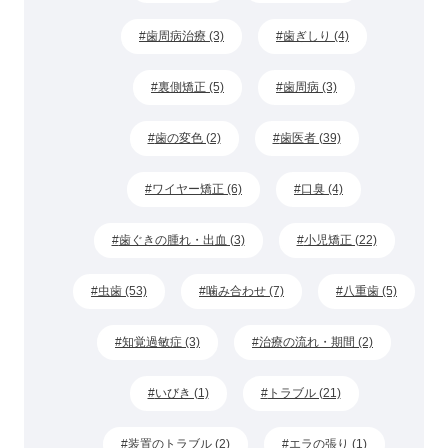
歯周病治療 (3)
歯ぎしり (4)
裏側矯正 (5)
歯周病 (3)
歯の変色 (2)
歯医者 (39)
ワイヤー矯正 (6)
口臭 (4)
歯ぐきの腫れ・出血 (3)
小児矯正 (22)
虫歯 (53)
噛み合わせ (7)
八重歯 (5)
知覚過敏症 (3)
治療の流れ・期間 (2)
いびき (1)
トラブル (21)
装置のトラブル (2)
エラの張り (1)