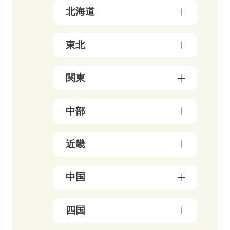
北海道
北海道（17）
東北
青森県（3）
関東
岩手県（4）
東京都（178）
中部
秋田県（5）
神奈川県（50）
宮城県（3）
新潟県（5）
近畿
千葉県（21）
山形県（4）
石川県（5）
埼玉県（18）
福島県（5）
大阪府（39）
中国
富山県（4）
茨城県（3）
兵庫県（13）
福井県（3）
栃木県（19）
岡山県（10）
四国
京都府（25）
山梨県（4）
群馬県（5）
鳥取県（3）
三重県（3）