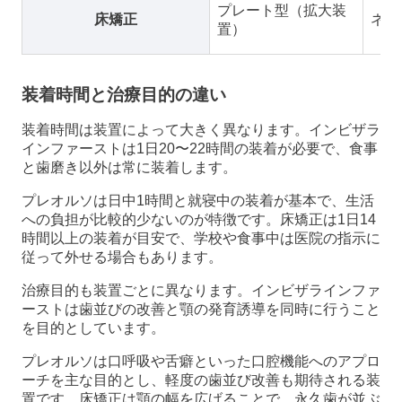
プレート型（拡大装
床矯正
ネジ
置）
装着時間と治療目的の違い
装着時間は装置によって大きく異なります。インビザラ
インファーストは1日20〜22時間の装着が必要で、食事
と歯磨き以外は常に装着します。
プレオルソは日中1時間と就寝中の装着が基本で、生活
への負担が比較的少ないのが特徴です。床矯正は1日14
時間以上の装着が目安で、学校や食事中は医院の指示に
従って外せる場合もあります。
治療目的も装置ごとに異なります。インビザラインファ
ーストは歯並びの改善と顎の発育誘導を同時に行うこと
を目的としています。
プレオルソは口呼吸や舌癖といった口腔機能へのアプロ
ーチを主な目的とし、軽度の歯並び改善も期待される装
置です。床矯正は顎の幅を広げることで、永久歯が並ぶ