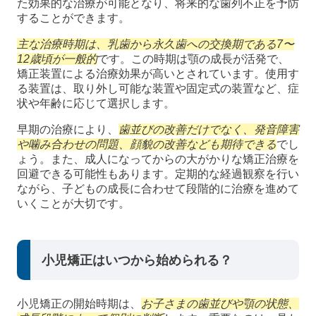
た効果的な治療が可能となり、将来的な歯列不正を予防
することができます。
主な治療時期は、乳歯から永久歯への交換期である7〜
12歳頃が一般的
です。この時期は顎の成長が活発で、
矯正装置による治療効果が高いとされています。使用す
る装置は、取り外し可能な装置や固定式の装置など、症
状や年齢に応じて選択します。
早期の治療により、
歯並びの改善だけでなく、発音障害
や噛み合わせの問題、顔貌の改善なども期待できる
でし
ょう。また、成人になってからの大がかりな矯正治療を
回避できる可能性もあります。定期的な経過観察を行い
ながら、子どもの成長に合わせて段階的に治療を進めて
いくことが大切です。
小児矯正はいつから始められる？
小児矯正の開始時期は、
お子さまの歯並びや顎の状態、