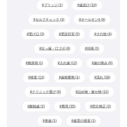
ブリッジ (1)
歯並び (10)
セルフチェック (3)
オールオン4 (9)
受け口 (3)
受診目安 (5)
その他 (4)
出っ歯・口ゴボ (8)
頭痛 (3)
糖尿病 (1)
入れ歯 (12)
歯の痛み (8)
検査 (13)
歯根嚢胞 (1)
流れ (38)
クリニック選び (9)
詰め物・被せ物 (10)
酸蝕歯 (2)
費用 (35)
部分矯正 (3)
奥歯 (1)
歯茎の後退 (1)