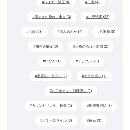
ワイヤー矯正 (6)
口臭 (4)
歯ぐきの腫れ・出血 (3)
小児矯正 (22)
虫歯 (53)
噛み合わせ (7)
八重歯 (5)
知覚過敏症 (3)
治療の流れ・期間 (2)
いびき (1)
トラブル (21)
装置のトラブル (2)
エラの張り (1)
お口ポカン（口呼吸） (1)
カウンセリング・検査 (2)
医療費控除 (3)
ガミースマイル (3)
歯石 (3)