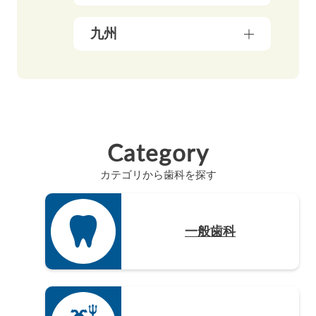
群馬県（5）
鳥取県（3）
三重県（3）
長野県（4）
愛媛県（5）
九州
広島県（8）
滋賀県（5）
岐阜県（9）
香川県（6）
島根県（3）
奈良県（4）
福岡県（47）
静岡県（12）
高知県（4）
山口県（4）
和歌山県（8）
佐賀県（4）
愛知県（20）
徳島県（3）
長崎県（4）
Category
熊本県（4）
カテゴリから歯科を探す
大分県（4）
宮崎県（3）
鹿児島県（12）
一般歯科
沖縄県（4）