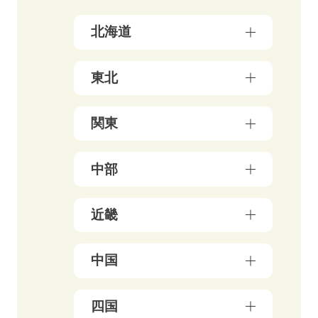
北海道
北海道（17）
東北
青森県（3）
関東
岩手県（4）
東京都（156）
中部
秋田県（5）
神奈川県（50）
宮城県（3）
新潟県（5）
近畿
千葉県（21）
山形県（4）
石川県（5）
埼玉県（18）
福島県（5）
大阪府（39）
中国
富山県（4）
茨城県（3）
兵庫県（13）
福井県（3）
栃木県（19）
岡山県（10）
四国
京都府（25）
山梨県（4）