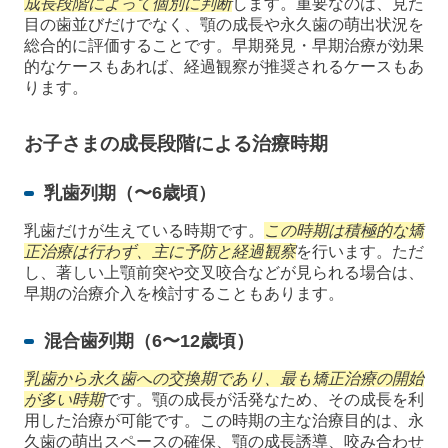
成長段階によって個別に判断
します。重要なのは、見た
目の歯並びだけでなく、顎の成長や永久歯の萌出状況を
総合的に評価することです。早期発見・早期治療が効果
的なケースもあれば、経過観察が推奨されるケースもあ
ります。
お子さまの成長段階による治療時期
乳歯列期（〜6歳頃）
乳歯だけが生えている時期です。
この時期は積極的な矯
正治療は行わず、主に予防と経過観察
を行います。ただ
し、著しい上顎前突や交叉咬合などが見られる場合は、
早期の治療介入を検討することもあります。
混合歯列期（6〜12歳頃）
乳歯から永久歯への交換期であり、最も矯正治療の開始
が多い時期
です。顎の成長が活発なため、その成長を利
用した治療が可能です。この時期の主な治療目的は、永
久歯の萌出スペースの確保、顎の成長誘導、咬み合わせ