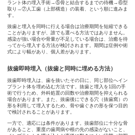
ラント体の埋入手術→⑤骨と結合するまでの待機→⑥型
取り→⑦人工歯（上部構造）の装着、という順に進みま
す。
抜歯と埋入を同時に行える場合は治療期間を短縮できる
ことがありますが、誰でも選べる方法ではありません。
感染が強い場合や骨量が不足している場合は、治癒を待
ってから埋入する方法が検討されます。期間は症例や術
式により幅があり、個人差があります。
抜歯即時埋入（抜歯と同時に埋める方法）
抜歯即時埋入は、歯を抜いたその日に、同じ部位へイン
プラント体を埋め込む方法です。抜歯と埋入を1回の手
術で行うため、外科処置の回数や治療期間を抑えられる
場合があります。また、抜歯後にできる穴（抜歯窩）の
形を利用して埋入するため、骨や歯ぐきの形を保つ目的
で検討されることがあります。
一方で、適応には条件があります。抜歯部位に十分な骨
があること、重度の歯周病や根の先の感染がないこと、