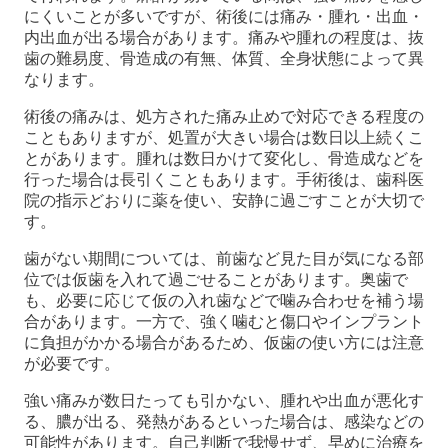
にくいことが多いですが、術後には痛み・腫れ・出血・
内出血が出る場合があります。痛みや腫れの程度は、抜
歯の難易度、骨造成の有無、体質、全身状態によって異
なります。
術後の痛みは、処方された痛み止めで対応できる程度の
こともありますが、処置が大きい場合は数日以上続くこ
とがあります。腫れは数日かけて変化し、骨造成などを
行った場合は長引くこともあります。手術後は、歯科医
院の指示どおりに薬を使い、安静に過ごすことが大切で
す。
歯がない期間については、前歯など見た目が気になる部
位では仮歯を入れて過ごせることがあります。奥歯で
も、必要に応じて仮の入れ歯などで噛み合わせを補う場
合があります。一方で、強く噛むと傷口やインプラント
に負担がかかる場合があるため、仮歯の使い方には注意
が必要です。
強い痛みが数日たっても引かない、腫れや出血が悪化す
る、膿が出る、発熱があるといった場合は、感染などの
可能性があります。自己判断で我慢せず、早めに治療を