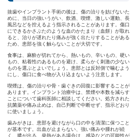
抜歯やインプラント手術の後は、傷の治りを妨げないた
めに、当日の強いうがい、飲酒、喫煙、激しい運動、長
風呂などを控えるよう指示されることがあります。傷口
にできるかさぶたのような血のかたまり（血餅）が取れ
ると、治りが遅れたり痛みが強く出たりすることがある
ため、患部を強く触らないことが大切です。
食事は、麻酔が切れてから、熱いもの、辛いもの、硬い
もの、粘着性のあるものを避け、柔らかく刺激の少ない
ものを選ぶとよいでしょう。患部とは反対側で噛むよう
にし、傷口に食べ物が入り込まないよう注意します。
喫煙は、傷の治りや骨・歯ぐきの回復に影響することが
あります。インプラント治療中は、禁煙や本数を減らす
ことについて歯科医師に相談してください。処方された
抗菌薬や痛み止めは、自己判断で中断せず、指示どおり
に使いましょう。
歯みがきは、患部を避けながら口の中を清潔に保つこと
が基本です。出血が止まらない、強い痛みや腫れが続
く、膿が出る、発熱がある場合は、感染などの可能性が