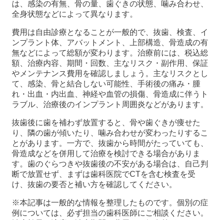
は、感染の有無、骨の量、歯ぐきの状態、噛み合わせ、
全身状態などによって異なります。
費用は自由診療となることが一般的で、抜歯、検査、イ
ンプラント体、アバットメント、上部構造、骨造成の有
無などによって総額が変わります。治療前には、税込総
額、治療内容、期間・回数、主なリスク・副作用、保証
やメンテナンス費用を確認しましょう。主なリスクとし
て、感染、骨と結合しない可能性、手術後の痛み・腫
れ・出血・内出血、神経や血管の損傷、骨造成に伴うト
ラブル、治療後のインプラント周囲炎などがあります。
抜歯後に歯を補わず放置すると、骨や歯ぐきが痩せた
り、隣の歯が傾いたり、噛み合わせが変わったりするこ
とがあります。一方で、抜歯から時間がたっていても、
骨造成などを併用して治療を検討できる場合がありま
す。歯のぐらつきや抜歯後の不安がある場合は、自己判
断で放置せず、まずは歯科医院でCTを含む検査を受
け、抜歯の要否と補い方を確認してください。
※本記事は一般的な情報を整理したものです。個別の症
例については、必ず担当の歯科医師にご相談ください。