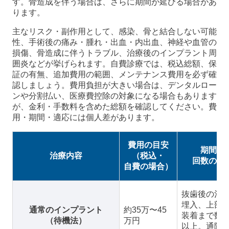
す。骨造成を伴う場合は、さらに期間が延びる場合があ
ります。
主なリスク・副作用として、感染、骨と結合しない可能
性、手術後の痛み・腫れ・出血・内出血、神経や血管の
損傷、骨造成に伴うトラブル、治療後のインプラント周
囲炎などが挙げられます。自費診療では、税込総額、保
証の有無、追加費用の範囲、メンテナンス費用を必ず確
認しましょう。費用負担が大きい場合は、デンタルロー
ンや分割払い、医療費控除の対象になる場合もあります
が、金利・手数料を含めた総額を確認してください。費
用・期間・適応には個人差があります。
費用の目安
期間・
治療内容
（税込・
回数の目
自費の場合）
抜歯後の治
埋入、上部
通常のインプラント
約35万〜45
装着まで数
（待機法）
万円
以上。通院