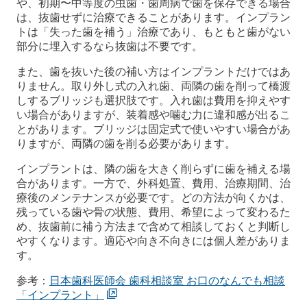
や、初期〜中等度の虫歯・歯周病で歯を保存できる場合
は、抜歯せずに治療できることがあります。インプラン
トは「失った歯を補う」治療であり、もともと歯がない
部分に埋入するなら抜歯は不要です。
また、歯を抜いた後の補い方はインプラントだけではあ
りません。取り外し式の入れ歯、両隣の歯を削って橋渡
しするブリッジも選択肢です。入れ歯は費用を抑えやす
い場合がありますが、装着感や噛む力に違和感が出るこ
とがあります。ブリッジは固定式で使いやすい場合があ
りますが、両隣の歯を削る必要があります。
インプラントは、隣の歯を大きく削らずに歯を補える場
合があります。一方で、外科処置、費用、治療期間、治
療後のメンテナンスが必要です。どの方法が向くかは、
残っている歯や骨の状態、費用、希望によって変わるた
め、抜歯前に補う方法まで含めて相談しておくと判断し
やすくなります。適応や向き不向きには個人差がありま
す。
参考：
日本歯科医師会 歯科相談室 お口のなんでも相談
「インプラント」