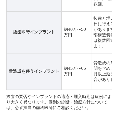
数回。
抜歯と埋入
日に行える
約40万〜50
があります
抜歯即時インプラント
万円
部構造装着
は複数回通
ます。
骨造成の治
約45万〜65
間を含め、
骨造成を伴うインプラント
万円
月以上延び
合がありま
抜歯の要否やインプラントの適応・埋入時期は症例によ
り大きく異なります。個別の診断・治療方針について
は、必ず担当の歯科医師にご相談ください。