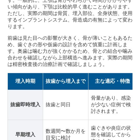
す。一般的に、上顎は骨がやわらかく時間がかかりやす
い傾向があり、下顎は比較的早く進むことがあります。
ただし、実際の期間は骨質、埋入部位、全身状態、使用
するインプラントシステム、骨造成の有無によって変わ
ります。
前歯は見た目への影響が大きく、骨が薄いこともあるた
め、歯ぐきの形や仮歯の設計を含めて慎重に計画しま
す。奥歯は噛む力が強くかかるため、骨との結合や噛み
合わせを確認しながら上部構造へ進みます。実際の期間
は精密検査後の治療計画で確認しましょう。
埋入時期
抜歯から埋入まで
主な適応・特徴
骨量があり、感染
抜歯即時埋入
抜歯と同日
が少ない症例で検
討されます。
歯ぐきや炎症の状
数週間〜数か月を
早期埋入
態を確認してから
目安に検討