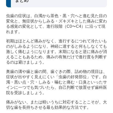
まとめ
虫歯の症状は、白濁から茶色・黒・穴へと進む見た目の
変化と、無症状からしみる・ズキズキとした痛みに変わ
る感覚の変化として、進行段階（C0〜C4）に沿って現
れます。
初期はほとんど痛みがなく、進行するにつれて冷たいも
のがしみるようになり、神経に達すると何もしなくても
激しく痛むようになります。末期になると逆に痛みが消
えることもあるため、痛みの有無だけで進行度を判断す
るのは避けましょう。
奥歯の溝や歯と歯の間、歯ぐきの際、詰め物の境目は、
症状が出やすく見えにくい「虫歯の好発部位」です。白
濁・黒い点・穴・しみる・噛むと痛む・口臭といったサ
インに一つでも気づいたら、自己判断で放置せず歯科医
院を受診しましょう。
痛みがない、または軽いうちに対応することこそが、大
切な歯を長持ちさせる最も効果的な方法です。