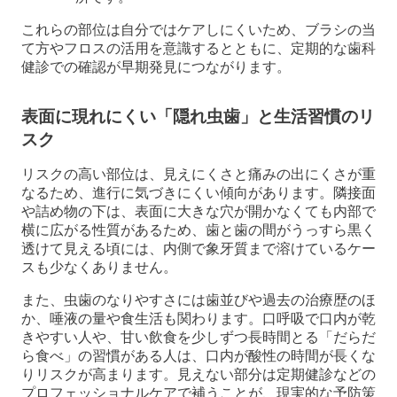
これらの部位は自分ではケアしにくいため、ブラシの当
て方やフロスの活用を意識するとともに、定期的な歯科
健診での確認が早期発見につながります。
表面に現れにくい「隠れ虫歯」と生活習慣のリ
スク
リスクの高い部位は、見えにくさと痛みの出にくさが重
なるため、進行に気づきにくい傾向があります。隣接面
や詰め物の下は、表面に大きな穴が開かなくても内部で
横に広がる性質があるため、歯と歯の間がうっすら黒く
透けて見える頃には、内側で象牙質まで溶けているケー
スも少なくありません。
また、虫歯のなりやすさには歯並びや過去の治療歴のほ
か、唾液の量や食生活も関わります。口呼吸で口内が乾
きやすい人や、甘い飲食を少しずつ長時間とる「だらだ
ら食べ」の習慣がある人は、口内が酸性の時間が長くな
りリスクが高まります。見えない部分は定期健診などの
プロフェッショナルケアで補うことが、現実的な予防策