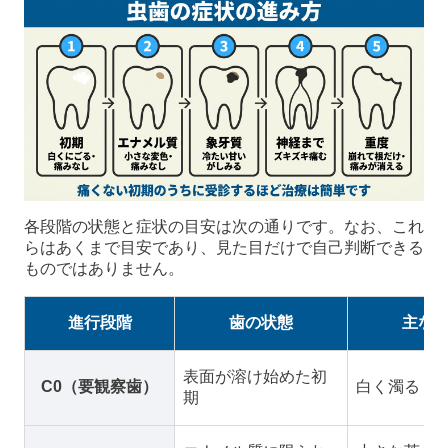
各段階の状態と症状の目安は次の通りです。なお、これ
らはあくまで目安であり、見た目だけで自己判断できる
ものではありません。
進行段階
歯の状態
主な
表面が溶け始めた初
C0（要観察歯）
白く濁る（
期