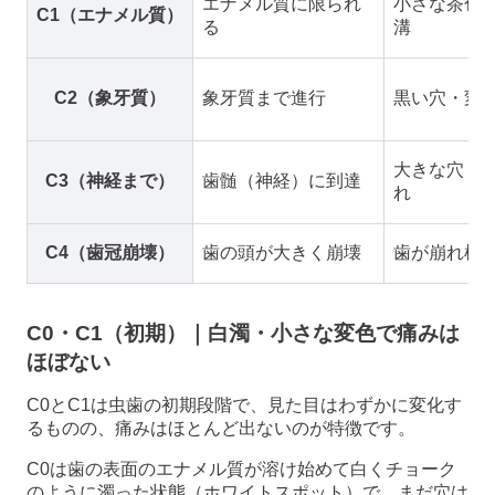
エナメル質に限られ
小さな茶色
C1（エナメル質）
る
溝
C2（象牙質）
象牙質まで進行
黒い穴・変
大きな穴・
C3（神経まで）
歯髄（神経）に到達
れ
C4（歯冠崩壊）
歯の頭が大きく崩壊
歯が崩れ根
C0・C1（初期）｜白濁・小さな変色で痛みは
ほぼない
C0とC1は虫歯の初期段階で、見た目はわずかに変化す
るものの、痛みはほとんど出ないのが特徴です。
C0は歯の表面のエナメル質が溶け始めて白くチョーク
のように濁った状態（ホワイトスポット）で、まだ穴は