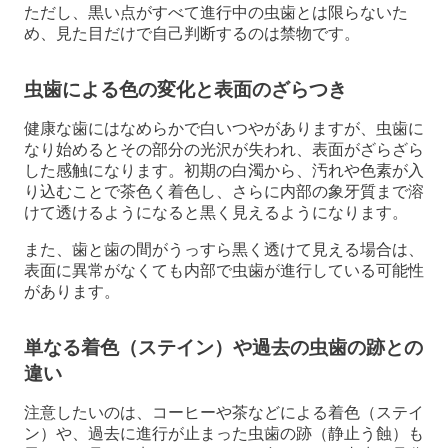
ただし、黒い点がすべて進行中の虫歯とは限らないた
め、見た目だけで自己判断するのは禁物です。
虫歯による色の変化と表面のざらつき
健康な歯にはなめらかで白いつやがありますが、虫歯に
なり始めるとその部分の光沢が失われ、表面がざらざら
した感触になります。初期の白濁から、汚れや色素が入
り込むことで茶色く着色し、さらに内部の象牙質まで溶
けて透けるようになると黒く見えるようになります。
また、歯と歯の間がうっすら黒く透けて見える場合は、
表面に異常がなくても内部で虫歯が進行している可能性
があります。
単なる着色（ステイン）や過去の虫歯の跡との
違い
注意したいのは、コーヒーや茶などによる着色（ステイ
ン）や、過去に進行が止まった虫歯の跡（静止う蝕）も