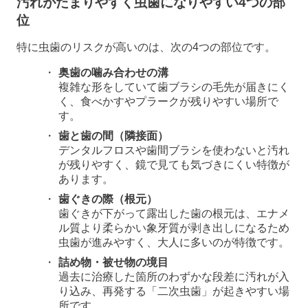
汚れがたまりやすく虫歯になりやすい4つの部
位
特に虫歯のリスクが高いのは、次の4つの部位です。
奥歯の噛み合わせの溝
複雑な形をしていて歯ブラシの毛先が届きにく
く、食べかすやプラークが残りやすい場所で
す。
歯と歯の間（隣接面）
デンタルフロスや歯間ブラシを使わないと汚れ
が残りやすく、鏡で見ても気づきにくい特徴が
あります。
歯ぐきの際（根元）
歯ぐきが下がって露出した歯の根元は、エナメ
ル質より柔らかい象牙質が剥き出しになるため
虫歯が進みやすく、大人に多いのが特徴です。
詰め物・被せ物の境目
過去に治療した箇所のわずかな段差に汚れが入
り込み、再発する「二次虫歯」が起きやすい場
所です。