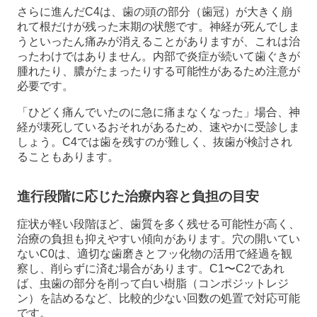
さらに進んだC4は、歯の頭の部分（歯冠）が大きく崩
れて根だけが残った末期の状態です。神経が死んでしま
うといったん痛みが消えることがありますが、これは治
ったわけではありません。内部で炎症が続いて歯ぐきが
腫れたり、膿がたまったりする可能性があるため注意が
必要です。
「ひどく痛んでいたのに急に痛まなくなった」場合、神
経が壊死しているおそれがあるため、速やかに受診しま
しょう。C4では歯を残すのが難しく、抜歯が検討され
ることもあります。
進行段階に応じた治療内容と負担の目安
症状が軽い段階ほど、歯質を多く残せる可能性が高く、
治療の負担も抑えやすい傾向があります。穴の開いてい
ないC0は、適切な歯磨きとフッ化物の活用で経過を観
察し、削らずに済む場合があります。C1〜C2であれ
ば、虫歯の部分を削って白い樹脂（コンポジットレジ
ン）を詰めるなど、比較的少ない回数の処置で対応可能
です。