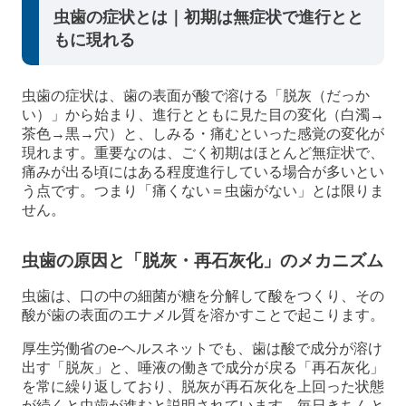
虫歯の症状とは｜初期は無症状で進行とと
もに現れる
虫歯の症状は、歯の表面が酸で溶ける「脱灰（だっか
い）」から始まり、進行とともに見た目の変化（白濁→
茶色→黒→穴）と、しみる・痛むといった感覚の変化が
現れます。重要なのは、ごく初期はほとんど無症状で、
痛みが出る頃にはある程度進行している場合が多いとい
う点です。つまり「痛くない＝虫歯がない」とは限りま
せん。
虫歯の原因と「脱灰・再石灰化」のメカニズム
虫歯は、口の中の細菌が糖を分解して酸をつくり、その
酸が歯の表面のエナメル質を溶かすことで起こります。
厚生労働省のe-ヘルスネットでも、歯は酸で成分が溶け
出す「脱灰」と、唾液の働きで成分が戻る「再石灰化」
を常に繰り返しており、脱灰が再石灰化を上回った状態
が続くと虫歯が進むと説明されています。毎日きちんと