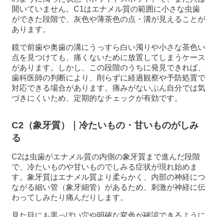
開いていません。C1はエナメル質の範囲に小さな虫歯
ができた段階で、灰色や薄茶色の点・溝が見えることが
あります。
鏡で前歯や奥歯の溝にうっすら白い濁りや小さな茶色い
点を見つけても、痛くないために放置してしまうケース
があります。しかし、この段階のうちに発見できれば、
歯科医師の判断により、削らずに経過観察や予防処置で
対応できる場合があります。痛みがないぶん自分では気
づきにくいため、定期的なチェックが有効です。
C2（象牙質）｜冷たいもの・甘いものがしみ
る
C2は虫歯がエナメル質の内側の象牙質まで進んだ段階
で、冷たいものや甘いものでしみる症状が現れ始めま
す。象牙質はエナメル質より柔らかく、内部の神経につ
ながる細い管（象牙細管）があるため、刺激が神経に伝
わってしみたり痛んだりします。
見た目にも黒っぽい穴や明確な変色が確認できるように