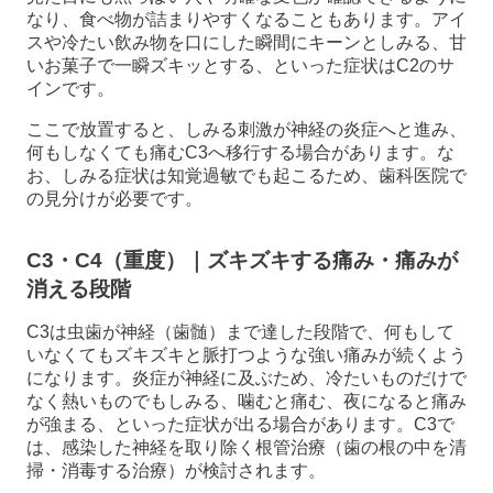
なり、食べ物が詰まりやすくなることもあります。アイ
スや冷たい飲み物を口にした瞬間にキーンとしみる、甘
いお菓子で一瞬ズキッとする、といった症状はC2のサ
インです。
ここで放置すると、しみる刺激が神経の炎症へと進み、
何もしなくても痛むC3へ移行する場合があります。な
お、しみる症状は知覚過敏でも起こるため、歯科医院で
の見分けが必要です。
C3・C4（重度）｜ズキズキする痛み・痛みが
消える段階
C3は虫歯が神経（歯髄）まで達した段階で、何もして
いなくてもズキズキと脈打つような強い痛みが続くよう
になります。炎症が神経に及ぶため、冷たいものだけで
なく熱いものでもしみる、噛むと痛む、夜になると痛み
が強まる、といった症状が出る場合があります。C3で
は、感染した神経を取り除く根管治療（歯の根の中を清
掃・消毒する治療）が検討されます。