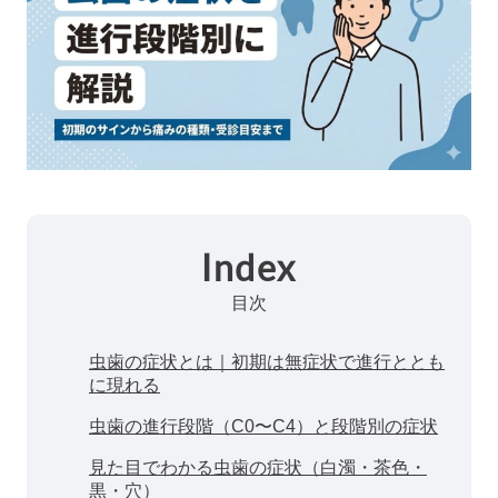
Index
目次
虫歯の症状とは｜初期は無症状で進行ととも
に現れる
虫歯の進行段階（C0〜C4）と段階別の症状
見た目でわかる虫歯の症状（白濁・茶色・
黒・穴）