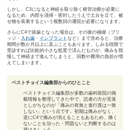
しかし、C3になると神経を取り除く根管治療が必要に
なるため、内部を清掃・密封したうえで土台を立て、被
せ物を装着するという複数回の通院が必要になります。
さらにC4で抜歯となった場合は、その後の補綴（ブリ
ッジ・
入れ歯
・
インプラント
など）まで含めると、治療
期間が数か月以上に及ぶこともあります。しみる段階で
受診すれば比較的小さな処置で済んだものが、痛みを我
慢して神経まで進んでしまうと、回数や費用の負担が増
えてしまいます。
ベストチョイス編集部からのひとこと
ベストチョイス編集部が多数の歯科医院の掲
載情報を整理してきた中で、読者の方が見落
としがちなのが「痛みの有無と進行度は一致
しない」という点です。初期は痛みがなく、
逆にC4で痛みが消えることもあるため、痛く
ないことを治った・問題ないと判断するのは
避けましょう。