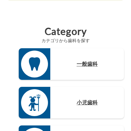
高知県（4）
山口県（4）
和歌山県（8）
佐賀県（4）
愛知県（20）
徳島県（3）
長崎県（4）
Category
熊本県（4）
カテゴリから歯科を探す
大分県（4）
宮崎県（3）
鹿児島県（12）
一般歯科
沖縄県（4）
小児歯科