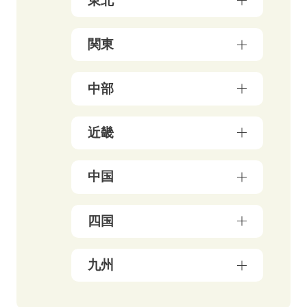
東北
青森県（3）
関東
岩手県（4）
東京都（156）
中部
秋田県（5）
神奈川県（50）
宮城県（3）
新潟県（5）
近畿
千葉県（21）
山形県（4）
石川県（5）
埼玉県（18）
福島県（5）
大阪府（39）
中国
富山県（4）
茨城県（3）
兵庫県（13）
福井県（3）
栃木県（19）
岡山県（10）
四国
京都府（25）
山梨県（4）
群馬県（5）
鳥取県（3）
三重県（3）
長野県（4）
愛媛県（5）
九州
広島県（8）
滋賀県（5）
岐阜県（9）
香川県（6）
島根県（3）
奈良県（4）
福岡県（47）
静岡県（12）