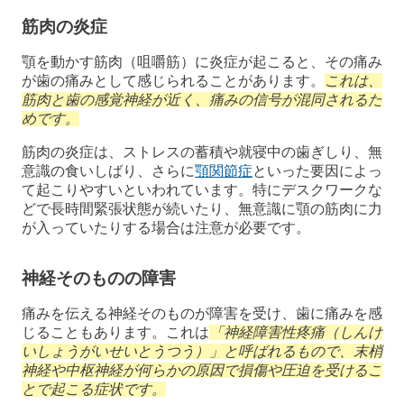
筋肉の炎症
顎を動かす筋肉（咀嚼筋）に炎症が起こると、その痛み
が歯の痛みとして感じられることがあります。
これは、
筋肉と歯の感覚神経が近く、痛みの信号が混同されるた
めです。
筋肉の炎症は、ストレスの蓄積や就寝中の歯ぎしり、無
意識の食いしばり、さらに
顎関節症
といった要因によっ
て起こりやすいといわれています。特にデスクワークな
どで長時間緊張状態が続いたり、無意識に顎の筋肉に力
が入っていたりする場合は注意が必要です。
神経そのものの障害
痛みを伝える神経そのものが障害を受け、歯に痛みを感
じることもあります。これは
「神経障害性疼痛（しんけ
いしょうがいせいとうつう）」と呼ばれるもので、末梢
神経や中枢神経が何らかの原因で損傷や圧迫を受けるこ
とで起こる症状です。