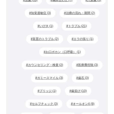
虫歯 (53)
噛み合わせ (7)
八重歯 (5)
知覚過敏症 (3)
治療の流れ・期間 (2)
いびき (1)
トラブル (21)
装置のトラブル (2)
エラの張り (1)
お口ポカン（口呼吸） (1)
カウンセリング・検査 (2)
医療費控除 (3)
ガミースマイル (3)
歯石 (3)
ブリッジ (1)
歯並び (10)
セルフチェック (3)
オールオン4 (9)