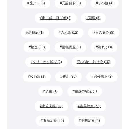
受け口 (3)
受診目安 (5)
その他 (4)
出っ歯・口ゴボ (8)
頭痛 (3)
糖尿病 (1)
入れ歯 (12)
歯の痛み (8)
検査 (13)
歯根嚢胞 (1)
流れ (38)
クリニック選び (9)
詰め物・被せ物 (10)
酸蝕歯 (2)
費用 (35)
部分矯正 (3)
奥歯 (1)
歯茎の後退 (1)
小児歯科 (38)
審美治療 (50)
虫歯治療 (50)
予防治療 (9)