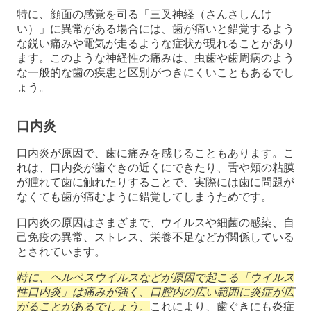
特に、顔面の感覚を司る「三叉神経（さんさしんけ
い）」に異常がある場合には、歯が痛いと錯覚するよう
な鋭い痛みや電気が走るような症状が現れることがあり
ます。このような神経性の痛みは、虫歯や歯周病のよう
な一般的な歯の疾患と区別がつきにくいこともあるでし
ょう。
口内炎
口内炎が原因で、歯に痛みを感じることもあります。こ
れは、口内炎が歯ぐきの近くにできたり、舌や頬の粘膜
が腫れて歯に触れたりすることで、実際には歯に問題が
なくても歯が痛むように錯覚してしまうためです。
口内炎の原因はさまざまで、ウイルスや細菌の感染、自
己免疫の異常、ストレス、栄養不足などが関係している
とされています。
特に、ヘルペスウイルスなどが原因で起こる「ウイルス
性口内炎」は痛みが強く、口腔内の広い範囲に炎症が広
がることがあるでしょう。
これにより、歯ぐきにも炎症