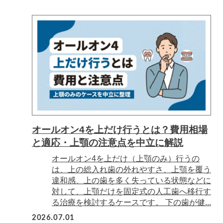
オールオン4を上だけ行うとは？費用相場
と適応・上顎の注意点を中立に解説
オールオン4を上だけ（上顎のみ）行うの
は、上の総入れ歯の外れやすさ、上顎を覆う
違和感、上の歯を多く失っている状態などに
対して、上顎だけを固定式の人工歯へ移行す
る治療を検討するケースです。 下の歯が健...
2026.07.01