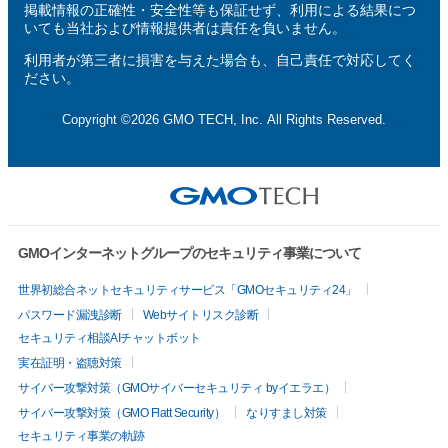
掲載情報の正確性・安全性等も保証せず、利用による結果につ
いても当社および情報提供者は責任を負いません。
利用者が第三者に損害を与えた場合も、自己責任で対応してく
ださい。
Copyright ©2026 GMO TECH, Inc. All Rights Reserved.
GMOインターネットグループのセキュリティ事業について
世界初総合ネットセキュリティサービス「GMOセキュリティ24」
パスワード漏洩診断
Webサイトリスク診断
セキュリティ相談AIチャットボット
実在証明・盗聴対策
サイバー攻撃対策（GMOサイバーセキュリティ byイエラエ）
サイバー攻撃対策（GMO Flatt Security）
なりすまし対策
セキュリティ事業の軌跡