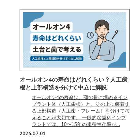
オールオン4の寿命はどれくらい？人工歯
根と上部構造を分けて中立に解説
オールオン4の寿命は、顎の骨に埋めるイン
プラント体（人工歯根）と、その上に装着す
る上部構造（人工歯・フレーム）を分けて考
えることが大切です。 一般的な歯科インプ
ラントでは、10〜15年の累積生存率が...
2026.07.01