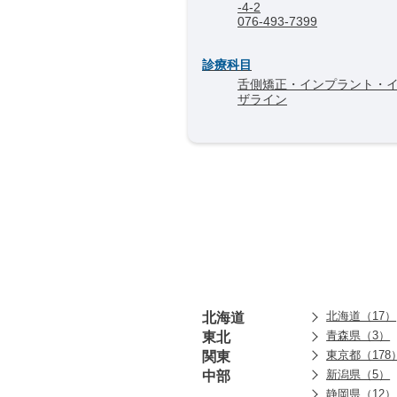
-4-2
076-493-7399
診療科目
舌側矯正・インプラント・
ザライン
北海道（17）
北海道
青森県（3）
東北
東京都（178
関東
新潟県（5）
中部
静岡県（12）