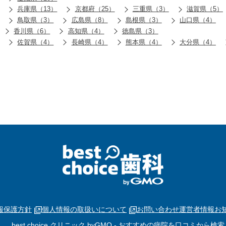
兵庫県（13）
京都府（25）
三重県（3）
滋賀県（5）
鳥取県（3）
広島県（8）
島根県（3）
山口県（4）
香川県（6）
高知県（4）
徳島県（3）
佐賀県（4）
長崎県（4）
熊本県（4）
大分県（4）
報保護方針
個人情報の取扱いについて
お問い合わせ
運営者情報
お
best choice クリニック byGMO
- おすすめの病院を口コミから検索