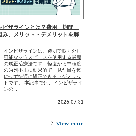
ンビザラインとは？費用、期間、
組み、メリット・デメリットを解
インビザラインは、透明で取り外し
可能なマウスピースを使用する最新
の矯正治療法です。軽度から中程度
の歯列不正に効果的で、見た目を気
にせず快適に矯正できる点がメリッ
トです。 本記事では、インビザライ
ンの...
2026.07.31
View more