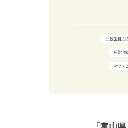
一般歯科 (13
審美治療 
マウスピ
「富山県