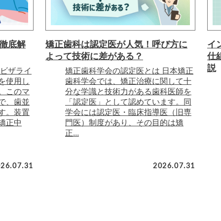
徹底解
矯正歯科は認定医が人気！呼び方に
イ
よって技術に差がある？
仕
説
ンビザライ
矯正歯科学会の認定医とは 日本矯正
を使用し
歯科学会では、矯正治療に関して十
。このマ
分な学識と技術力がある歯科医師を
で、歯並
「認定医」として認めています。同
す。装置
学会には認定医・臨床指導医（旧専
矯正中
門医）制度があり、その目的は矯
正...
26.07.31
2026.07.31