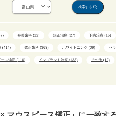
検索する
7)
審美歯科 (12)
矯正治療 (27)
予防治療 (15)
(414)
矯正歯科 (369)
ホワイトニング (39)
セラ
ース矯正 (110)
インプラント治療 (133)
その他 (12)
 × マウスピース矯正」に一致す