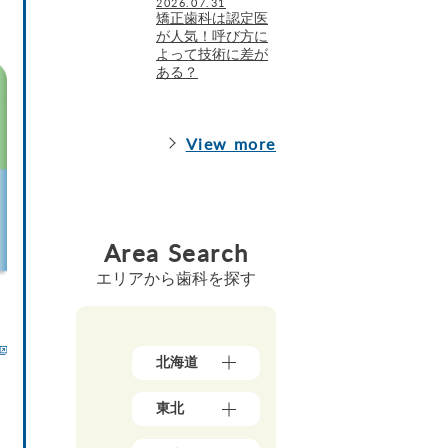
2026.07.31
矯正歯科は認定医
が人気！呼び方に
よって技術に差が
ある？
View more
Area Search
エリアから歯科を探す
北海道
北
東北
海
道
青
（1