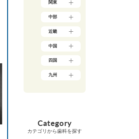
関東
森
7）
県
東
（3）
中部
京
岩
都
手
新
（1
県
近畿
潟
7
（4）
県
8）
大
秋
（5）
神
中国
阪
田
石
奈
府
県
川
川
岡
（3
（5）
県
四国
県
山
9）
宮
（5）
（5
県
兵
城
愛
0）
富
（1
庫
九州
県
媛
山
千
0）
県
（3）
県
県
葉
鳥
（1
福
山
（5）
（4）
県
取
3）
岡
形
香
（2
福
県
県
京
県
川
1）
井
（3）
（4
都
（4）
県
県
埼
広
8）
府
福
（6）
（3）
玉
島
（2
佐
島
高
県
山
県
5）
賀
県
Category
知
（1
梨
（8）
県
三
（5）
県
8）
県
島
（4）
重
（4）
カテゴリから歯科を探す
（4）
茨
根
県
長
徳
城
長
県