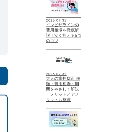
2026.07.31
インビザラインの
費用相場を徹底解
説！安く抑える5つ
のコツ
2026.07.31
大人の歯列矯正 種
類・費用相場・期
間をやさしく解説
｜メリットとデメ
リットも整理