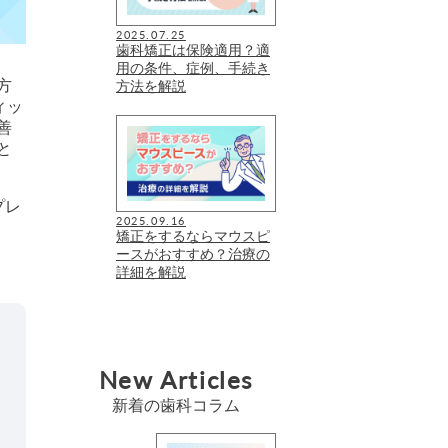
2025.07.25
歯科矯正は保険適用？適
用の条件、症例、手続き
方
方法を解説
ィッ
善
と
プレ
2025.09.16
矯正をするならマウスピ
ースがおすすめ？治療の
詳細を解説
New Articles
新着の歯科コラム