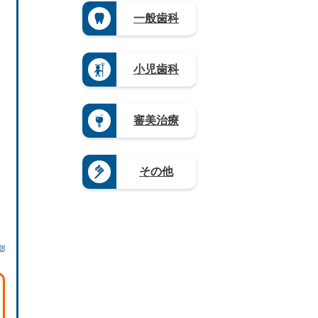
（3）
崎
島
県
野
（3）
県
滋
一般歯科
県
（3）
県
山
（4）
賀
（3）
（4）
栃
口
県
熊
木
岐
県
（5）
本
県
阜
（4）
県
奈
小児歯科
（1
県
（4）
良
9）
（9）
県
大
群
静
（4）
分
馬
岡
県
和
審美治療
県
県
（4）
歌
（5）
（1
山
宮
2）
県
崎
愛
（8）
県
その他
知
（3）
県
鹿
（2
児
0）
島
県
（1
2）
沖
縄
県
（4）