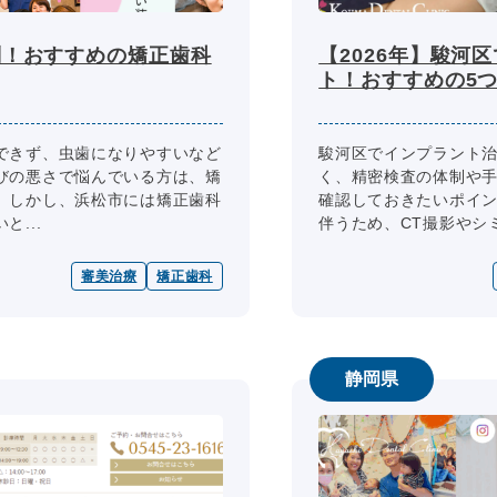
判！おすすめの矯正歯科
【2026年】駿河
ト！おすすめの5
できず、虫歯になりやすいなど
駿河区でインプラント
びの悪さで悩んでいる方は、矯
く、精密検査の体制や
。しかし、浜松市には矯正歯科
確認しておきたいポイン
...
伴うため、CT撮影やシミ
審美治療
矯正歯科
静岡県