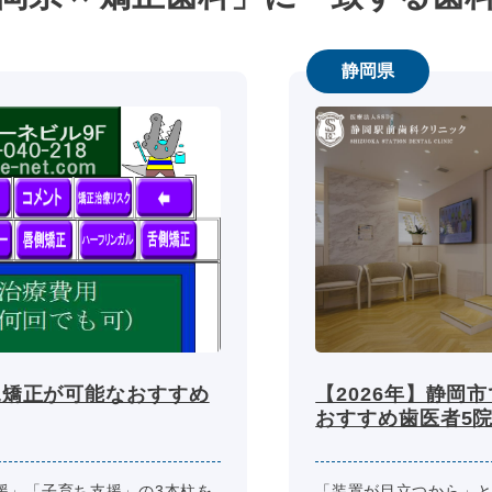
静岡県
児矯正が可能なおすすめ
【2026年】静岡
おすすめ歯医者5
援」「子育ち支援」の3本柱を
「装置が目立つから」