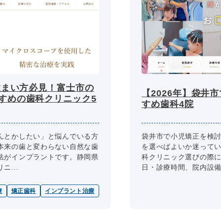
住まい方必見！富士市の
【2026年】袋井
すめの歯科クリニック5
すめ歯科4院
んとかしたい」と悩んでいる方
袋井市で小児矯正を検
本来の歯と変わらない自然な歯
を選べばよいか迷って
法がインプラントです。静岡県
科クリニック選びの際
...
日・診療時間、院内設備、
療
矯正歯科
インプラント治療