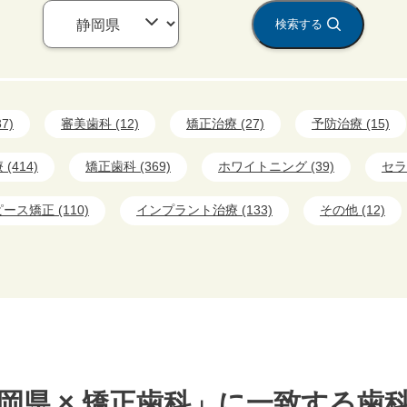
検索する
7)
審美歯科 (12)
矯正治療 (27)
予防治療 (15)
(414)
矯正歯科 (369)
ホワイトニング (39)
セラ
ース矯正 (110)
インプラント治療 (133)
その他 (12)
岡県 × 矯正歯科」に一致する歯