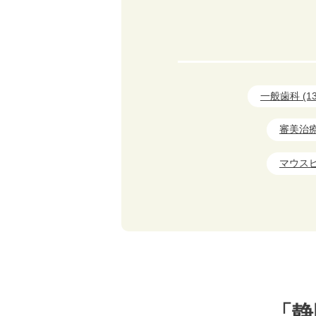
一般歯科 (13
審美治療 
マウスピ
「静