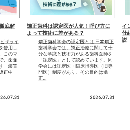
徹底解
矯正歯科は認定医が人気！呼び方に
イ
よって技術に差がある？
仕
説
ンビザライ
矯正歯科学会の認定医とは 日本矯正
を使用し
歯科学会では、矯正治療に関して十
。このマ
分な学識と技術力がある歯科医師を
で、歯並
「認定医」として認めています。同
す。装置
学会には認定医・臨床指導医（旧専
矯正中
門医）制度があり、その目的は矯
正...
26.07.31
2026.07.31