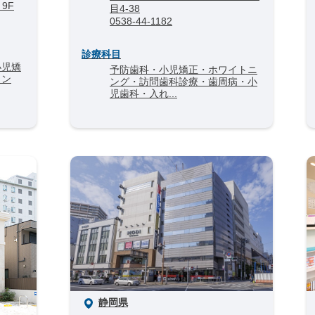
9F
目4-38
0538-44-1182
診療科目
小児矯
予防歯科・小児矯正・ホワイトニ
ラン
ング・訪問歯科診療・歯周病・小
児歯科・入れ...
静岡県