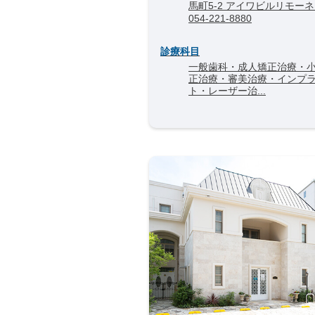
馬町5-2 アイワビルリモーネ 
054-221-8880
診療科目
一般歯科・成人矯正治療・
正治療・審美治療・インプ
ト・レーザー治...