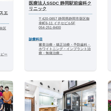
医療法人SSDC 静岡駅前歯科ク
リニック
スエ
〒420-0857 静岡県静岡市葵区御
幸町6-11 イチセビル5F
054-251-8400
中央区
診療科目
審美治療・矯正治療・予防歯科・
ホワイトニング・インプラント治
療・無痛治療...
スピー