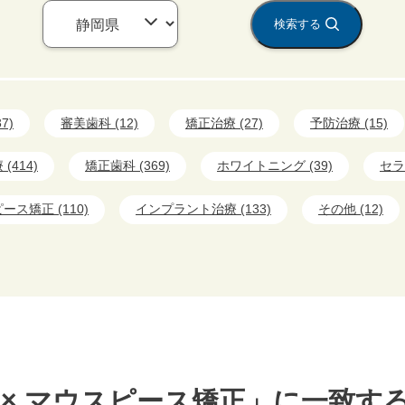
検索する
7)
審美歯科 (12)
矯正治療 (27)
予防治療 (15)
(414)
矯正歯科 (369)
ホワイトニング (39)
セラ
ース矯正 (110)
インプラント治療 (133)
その他 (12)
 × マウスピース矯正」に一致す