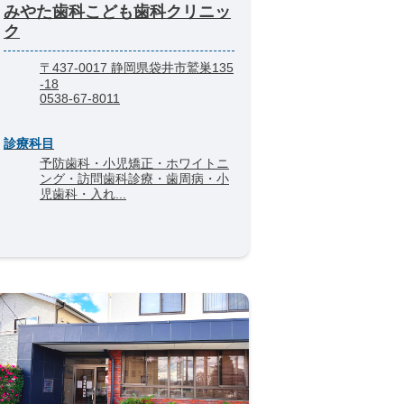
みやた歯科こども歯科クリニッ
ク
〒437-0017 静岡県袋井市鷲巣135
-18
0538-67-8011
診療科目
予防歯科・小児矯正・ホワイトニ
ング・訪問歯科診療・歯周病・小
児歯科・入れ...