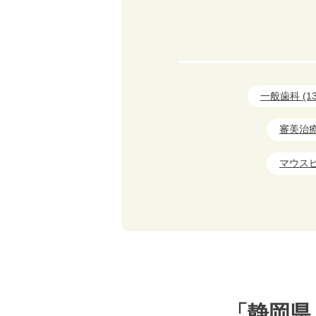
一般歯科 (13
審美治療 
マウスピ
「静岡県