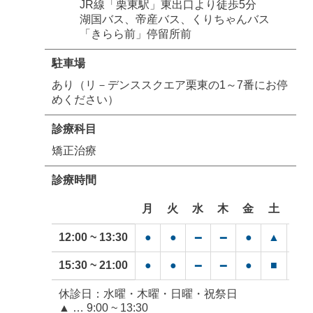
JR線「栗東駅」東出口より徒歩5分
湖国バス、帝産バス、くりちゃんバス
「きらら前」停留所前
駐車場
あり（リ－デンススクエア栗東の1～7番にお停
めください）
診療科目
矯正治療
診療時間
月
火
水
木
金
土
日
12:00 ~ 13:30
●
●
●
▲
━
━
━
15:30 ~ 21:00
●
●
●
■
━
━
━
休診日：水曜・木曜・日曜・祝祭日
▲ … 9:00 ~ 13:30