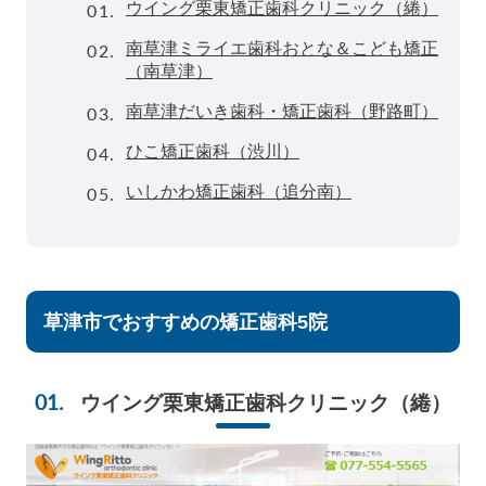
01.
ウイング栗東矯正歯科クリニック（綣）
02.
南草津ミライエ歯科おとな＆こども矯正
（南草津）
03.
南草津だいき歯科・矯正歯科（野路町）
04.
ひこ矯正歯科（渋川）
05.
いしかわ矯正歯科（追分南）
草津市でおすすめの矯正歯科5院
ウイング栗東矯正歯科クリニック
（綣）