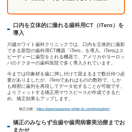
口内を立体的に撮れる歯科用CT（iTero）を
導入
川越ホワイト歯科クリニックでは、口内を立体的に撮影
できる新型の歯科用CT機器「iTero」を導入。iTeroはス
ピーディーに歯型をとれる機器で、アメリカやヨーロッ
パのドクターの歯科医院で多く導入されています。
今までは印象材を歯に押し付けて固まるまで数分待つ必
要がありましたが、iTeroであればものの数秒で、しか
も精密に歯列を再現してデータ化することが可能です。
よりフィットする矯正用マウスピースが作成できるた
め、矯正効果もアップします。
矯正治療：
https://www.kawagoe-white-dc.com/invisalign/
矯正のみならず虫歯や歯周病審美治療までお
まかせ