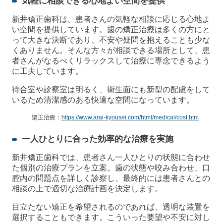
気軽に相談できる心地よい空間を提供
新井矯正歯科は、患者さんの気軽な相談に応じる心地よ
い空間を提供しています。歯の矯正治療は多くの方にと
って大きな決断であり、不安や疑問を抱えることも少な
くありません。そんな方々が相談できる場所として、患
者さんがなるべくリラックスして治療に専念できるよう
に工夫しています。
待合室や診察室は明るく、衛生面にも新型の配慮をして
いるため清潔感のある快適な空間になっています。
矯正治療：
https://www.arai-kyousei.com/html/medical/cost.htm
一人ひとりに合った効率的な治療を実施
新井矯正歯科では、患者さん一人ひとりの状態に合わせ
た個別の治療プランを立案。歯の状態や咬み合わせ、口
腔内の問題点を詳しく診察し、最終的には患者さんとの
相談の上で適切な治療計画を決定します。
目立たない矯正を希望されるのであれば、透明な装置を
選択することもできます。こういった要望や不安に対し