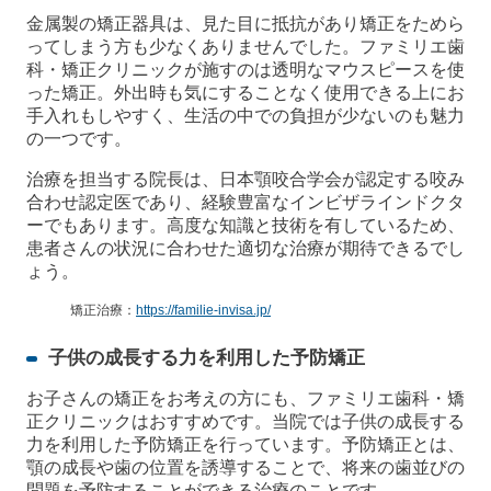
金属製の矯正器具は、見た目に抵抗があり矯正をためら
ってしまう方も少なくありませんでした。ファミリエ歯
科・矯正クリニックが施すのは透明なマウスピースを使
った矯正。外出時も気にすることなく使用できる上にお
手入れもしやすく、生活の中での負担が少ないのも魅力
の一つです。
治療を担当する院長は、日本顎咬合学会が認定する咬み
合わせ認定医であり、経験豊富なインビザラインドクタ
ーでもあります。高度な知識と技術を有しているため、
患者さんの状況に合わせた適切な治療が期待できるでし
ょう。
矯正治療：
https://familie-invisa.jp/
子供の成長する力を利用した予防矯正
お子さんの矯正をお考えの方にも、ファミリエ歯科・矯
正クリニックはおすすめです。当院では子供の成長する
力を利用した予防矯正を行っています。予防矯正とは、
顎の成長や歯の位置を誘導することで、将来の歯並びの
問題を予防することができる治療のことです。