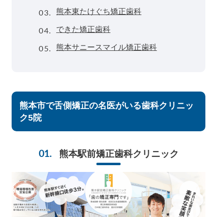
03.
熊本東たけぐち矯正歯科
04.
できた矯正歯科
05.
熊本サニースマイル矯正歯科
熊本市で舌側矯正の名医がいる歯科クリニッ
ク5院
熊本駅前矯正歯科クリニック