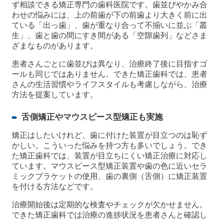
ず相談できる矯正専門の歯科医院です。歯並びやかみ合
わせの悩みには、上の前歯が下の前歯より大きく前に出
ている「出っ歯」、歯が重なり合って不揃いに並ぶ「叢
生」、歯と歯の間にすき間がある「空隙歯列」などさま
ざまなものがあります。
患者さんごとに歯並びは異なり、治療終了後に目指すゴ
ールも同じではありません。できた矯正歯科では、患者
さんの生活習慣やライフスタイルも考慮しながら、治療
方法を提案しています。
舌側矯正やマウスピース型矯正も実施
矯正はしたいけれど、歯に付けた装置が目立つのは恥ず
かしい。こういった悩みを持つ方も多いでしょう。でき
た矯正歯科では、装置が目立ちにくい矯正治療に対応し
ています。マウスピース型矯正装置や歯の色に近いセラ
ミックブラケットの使用、歯の裏側（舌側）に矯正装置
を付ける方法などです。
治療開始後は定期的な検査やチェックが欠かせません。
できた矯正歯科では治療の進捗状況を患者さんと確認し