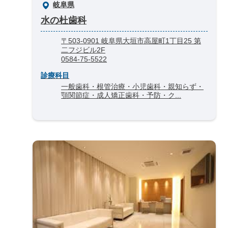
岐阜県
水の杜歯科
〒503-0901 岐阜県大垣市高屋町1丁目25 第
二フジビル2F
0584-75-5522
診療科目
一般歯科・根管治療・小児歯科・親知らず・
顎関節症・成人矯正歯科・予防・ク...