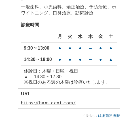
一般歯科、小児歯科、矯正治療、予防治療、ホ
ワイトニング、口臭治療、訪問診療
診療時間
月
火
水
木
金
土
日
9:30 ~ 13:00
●
●
●
●
●
━
━
14:30 ~ 18:00
●
●
●
●
▲
━
━
休診日：木曜・日曜・祝日
▲ …14:30 ~ 17:30
※祝日のある週の木曜は診療いたします。
URL
https://ham-dent.com/
引用元：
はま歯科医院