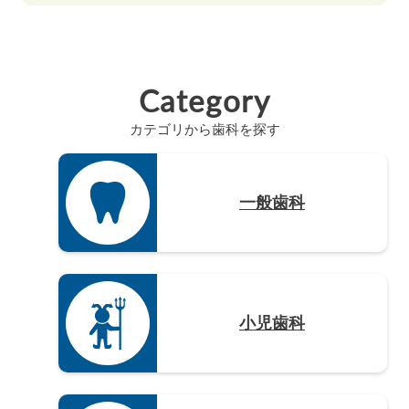
静岡県（12）
高知県（4）
山口県（4）
和歌山県（8）
佐賀県（4）
愛知県（20）
徳島県（3）
長崎県（4）
Category
熊本県（4）
カテゴリから歯科を探す
大分県（4）
宮崎県（3）
鹿児島県（12）
一般歯科
沖縄県（4）
小児歯科