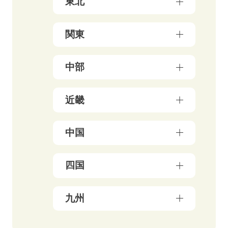
東北
青森県（3）
関東
岩手県（4）
東京都（178）
中部
秋田県（5）
神奈川県（50）
宮城県（3）
新潟県（5）
近畿
千葉県（21）
山形県（4）
石川県（5）
埼玉県（18）
福島県（5）
大阪府（39）
中国
富山県（4）
茨城県（3）
兵庫県（13）
福井県（3）
栃木県（19）
岡山県（10）
四国
京都府（25）
山梨県（4）
群馬県（5）
鳥取県（3）
三重県（3）
長野県（4）
愛媛県（5）
九州
広島県（8）
滋賀県（5）
岐阜県（9）
香川県（6）
島根県（3）
奈良県（4）
福岡県（48）