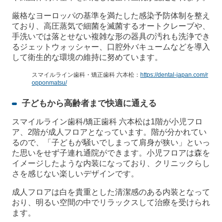
厳格なヨーロッパの基準を満たした感染予防体制を整え
ており、高圧蒸気で細菌を滅菌するオートクレーブや、
手洗いでは落とせない複雑な形の器具の汚れも洗浄でき
るジェットウォッシャー、口腔外バキュームなどを導入
して衛生的な環境の維持に努めています。
スマイルライン歯科・矯正歯科 六本松：
https://dental-japan.com/r
opponmatsu/
子どもから高齢者まで快適に通える
スマイルライン歯科/矯正歯科 六本松は1階が小児フロ
ア、2階が成人フロアとなっています。階が分かれてい
るので、「子どもが騒いでしまって肩身が狭い」といっ
た思いをせず子連れ通院ができます。小児フロアは森を
イメージしたような内装になっており、クリニックらし
さを感じない楽しいデザインです。
成人フロアは白を貴重とした清潔感のある内装となって
おり、明るい空間の中でリラックスして治療を受けられ
ます。