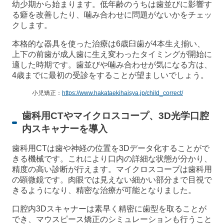
幼少期から始まります。低年齢のうちは歯並びに影響す
る癖を改善したり、噛み合わせに問題がないかをチェッ
クします。
本格的な器具を使った治療は6歳臼歯が4本生え揃い、
上下の前歯が成人歯に生え変わったタイミングが開始に
適した時期です。歯並びや噛み合わせが気になる方は、
4歳までに最初の受診をすることが望ましいでしょう。
小児矯正：
https://www.hakataekihaisya.jp/child_correct/
歯科用CTやマイクロスコープ、3D光学口腔
内スキャナーを導入
歯科用CTは歯や神経の位置を3Dデータ化することがで
きる機械です。これにより口内の詳細な状態が分かり、
精度の高い診断が行えます。マイクロスコープは歯科用
の顕微鏡です。肉眼では見えない細かい部分まで目視で
きるようになり、精密な治療が可能となりました。
口腔内3Dスキャナーは素早く精密に歯型を取ることが
でき、マウスピース矯正のシミュレーションも行うこと