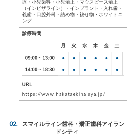
療・小児歯科・小児矯正・マウスピース矯正
（インビザライン）・インプラント・入れ歯・
義歯・口腔外科・詰め物・被せ物・ホワイトニ
ング
診療時間
月
火
水
木
金
土
日
09:00 ~ 13:00
●
●
●
●
●
●
●
14:00 ~ 18:30
●
●
●
●
●
●
●
URL
https://www.hakataekihaisya.jp/
スマイルライン歯科・矯正歯科アイラン
ドシティ