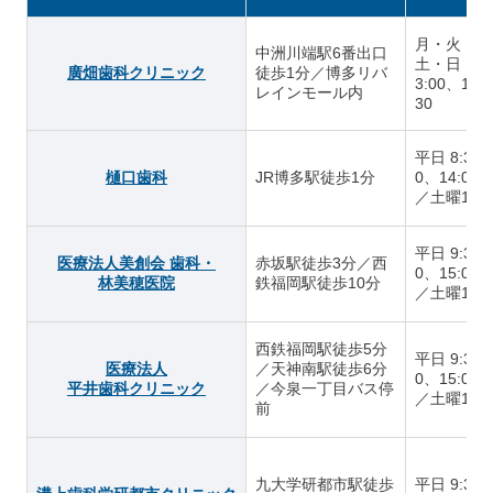
月・火・木
中洲川端駅6番出口
土・日 10:
廣畑歯科クリニック
徒歩1分／博多リバ
3:00、14:
レインモール内
30
平日 8:30～
樋口歯科
JR博多駅徒歩1分
0、14:00～
／土曜16:
平日 9:30～
医療法人美創会 歯科・
赤坂駅徒歩3分／西
0、15:00～
林美穂医院
鉄福岡駅徒歩10分
／土曜16:
西鉄福岡駅徒歩5分
平日 9:30～
医療法人
／天神南駅徒歩6分
0、15:00～
平井歯科クリニック
／今泉一丁目バス停
／土曜13:
前
九大学研都市駅徒歩
平日 9:30～