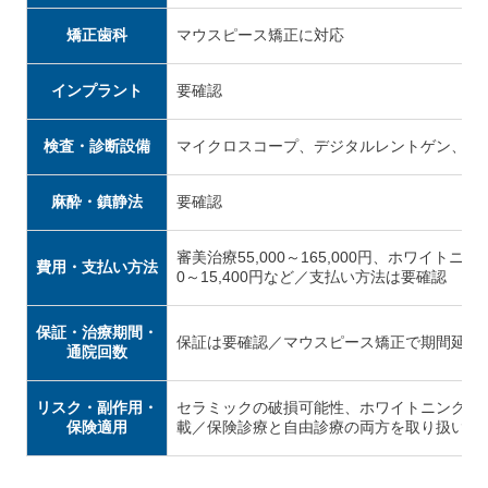
矯正歯科
マウスピース矯正に対応
インプラント
要確認
検査・診断設備
マイクロスコープ、デジタルレントゲン、口
麻酔・鎮静法
要確認
審美治療55,000～165,000円、ホワイトニング
費用・支払い方法
0～15,400円など／支払い方法は要確認
保証・治療期間・
保証は要確認／マウスピース矯正で期間延長
通院回数
リスク・副作用・
セラミックの破損可能性、ホワイトニング後
保険適用
載／保険診療と自由診療の両方を取り扱い