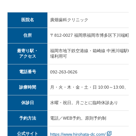
医院名
廣畑歯科クリニック
住所
〒812-0027 福岡県福岡市博多区下川端町3
最寄り駅・
福岡市地下鉄空港線・箱崎線 中洲川端駅6
アクセス
場利用可
電話番号
092-263-0626
診療時間
月・火・木・金・土・日 10:00～13:00、14:0
休診日
水曜・祝日。月ごとに臨時休診あり
予約方法
電話／WEB予約。原則予約制
公式サイト
https://www.hirohata-dc.com/