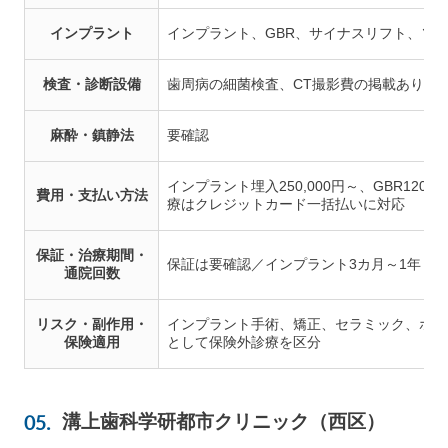
インプラント
インプラント、GBR、サイナスリフト、ソ
検査・診断設備
歯周病の細菌検査、CT撮影費の掲載あり／
麻酔・鎮静法
要確認
インプラント埋入250,000円～、GBR120,
費用・支払い方法
療はクレジットカード一括払いに対応
保証・治療期間・
保証は要確認／インプラント3カ月～1年・1
通院回数
リスク・副作用・
インプラント手術、矯正、セラミック、ホワ
保険適用
として保険外診療を区分
溝上歯科学研都市クリニック（西区）