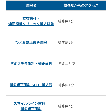
医院名
博多駅からのアクセス
友枝歯科・
徒歩約1分
土
矯正歯科クリニック博多駅前
ひとみ矯正歯科医院
徒歩約5分
土
博多ステラ歯科・矯正歯科
博多エリア
土
博多矯正歯科 KITTE博多院
徒歩約1分
土
スマイルライン歯科・
徒歩約4分
土
博多矯正歯科