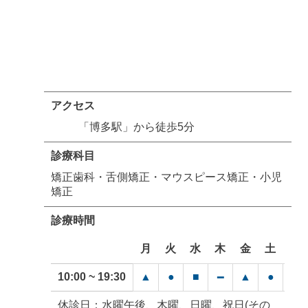
アクセス
「博多駅」から徒歩5分
診療科目
矯正歯科・舌側矯正・マウスピース矯正・小児
矯正
診療時間
月
火
水
木
金
土
日
10:00 ~ 19:30
▲
●
■
▲
●
━
━
休診日：水曜午後、木曜、日曜、祝日(その