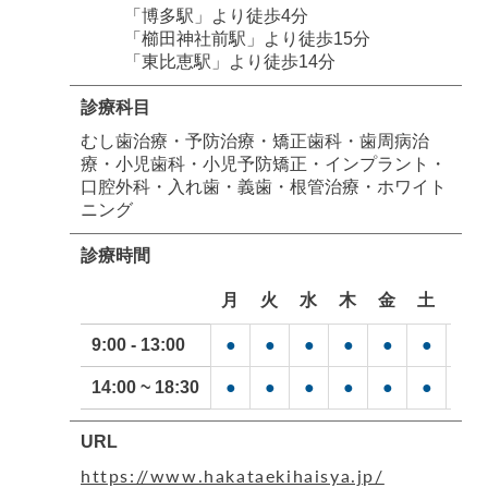
「博多駅」より徒歩4分
「櫛田神社前駅」より徒歩15分
「東比恵駅」より徒歩14分
診療科目
むし歯治療・予防治療・矯正歯科・歯周病治
療・小児歯科・小児予防矯正・インプラント・
口腔外科・入れ歯・義歯・根管治療・ホワイト
ニング
診療時間
月
火
水
木
金
土
日
9:00 - 13:00
●
●
●
●
●
●
●
14:00 ~ 18:30
●
●
●
●
●
●
●
URL
https://www.hakataekihaisya.jp/