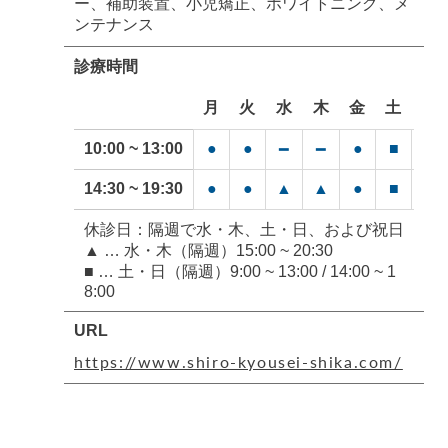
ー、補助装置、小児矯正、ホワイトニング、メ
ンテナンス
診療時間
月
火
水
木
金
土
日
10:00 ~ 13:00
●
●
●
■
■
━
━
14:30 ~ 19:30
●
●
▲
▲
●
■
■
休診日：隔週で水・木、土・日、および祝日
▲ … 水・木（隔週）15:00 ~ 20:30
■ … 土・日（隔週）9:00 ~ 13:00 / 14:00 ~ 1
8:00
URL
https://www.shiro-kyousei-shika.com/