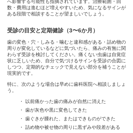
へ影響する可能性も指摘されています。治療範囲・回
数・費用は進むほど増えやすいため、気になるサインが
ある段階で相談することが望ましいでしょう。
受診の目安と定期健診（3〜6か月）
歯の変色・穴・しみる・噛むと違和感がある・詰め物の
周りが変化しているなどに気づいたら、痛みの有無に関
わらず受診を検討してください。痛くない虫歯は自覚症
状に乏しいため、自分で気づけるサインを受診の合図に
しつつ、定期的なチェックで見えない部分を補うことが
現実的です。
特に、次のような場合は早めに歯科医院へ相談しましょ
う。
以前痛かった歯の痛みが自然に消えた
歯が灰色や黒に変色してきた
歯ぐきが腫れた、またはできものができた
詰め物や被せ物の周りに黒ずみや段差がある