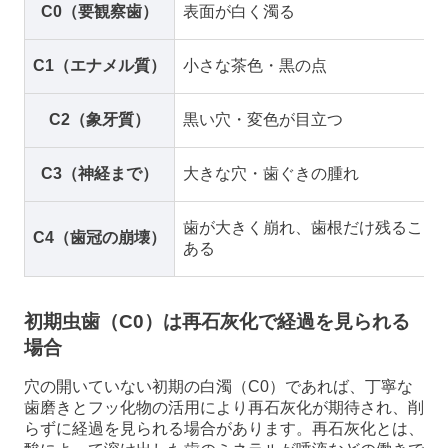
C0（要観察歯）
表面が白く濁る
C1（エナメル質）
小さな茶色・黒の点
C2（象牙質）
黒い穴・変色が目立つ
C3（神経まで）
大きな穴・歯ぐきの腫れ
歯が大きく崩れ、歯根だけ残ること
C4（歯冠の崩壊）
ある
初期虫歯（C0）は再石灰化で経過を見られる
場合
穴の開いていない初期の白濁（C0）であれば、丁寧な
歯磨きとフッ化物の活用により再石灰化が期待され、削
らずに経過を見られる場合があります。再石灰化とは、