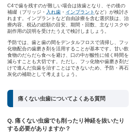
C4で歯を残すのが難しい場合は抜歯となり、その後の
補綴（ブリッジ・
入れ歯
・
インプラント
など）が検討さ
れます。インプラントなど自由診療を含む選択肢は、治
療内容、税込の総額の目安、期間・回数、主なリスクや
副作用の説明を受けたうえで検討しましょう。
予防では、歯と歯の間をデンタルフロスで清掃し、フッ
化物配合の歯磨き剤を活用することが基本です。甘い飲
食物のだらだら食べを避け、口の中が酸性に傾く時間を
減らすことも大切です。ただし、フッ化物や歯磨き剤だ
けで進んだ虫歯を治すことはできないため、予防・再石
灰化の補助として考えましょう。
痛くない虫歯についてよくある質問
Q. 痛くない虫歯でも削ったり神経を抜いたり
する必要がありますか？