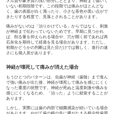
メル質や象牙質の浅い部分にとどまり、神経まで届いて
いない初期段階です。この段階では痛みがほとんどな
く、歯の表面が白く濁ったり、小さな茶色や黒い点がで
きたりする程度で、見落とされることがあります。
痛みがないのは「治りかけている」からではなく、刺激
が神経まで伝わっていないためです。早期に見つかれ
ば、削る量を抑えられる場合や、穴が開く前であれば再
石灰化を期待して経過を見る場合があります。ただし、
初期かどうかの判断は見た目だけでは難しく、進行の速
さにも個人差があります。
神経が壊死して痛みが消えた場合
もうひとつのパターンは、虫歯が神経（歯髄）まで進ん
で強い痛みが出た後、神経が壊死して痛みを感じにくく
なった重度の状態です。神経が死ぬと温度刺激や痛みを
感じにくくなるため、「治った」ように錯覚することが
あります。
しかし、実際には歯の内部で細菌感染が続いている場合
があります。やがて歯の根の先に膿がたまる根尖性歯周