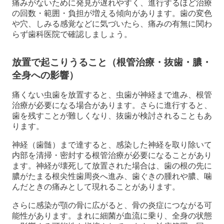
痛みがないために発見が遅れやすく、進行するほど治療
の回数・範囲・負担が増える傾向があります。歯の変色
や穴、しみる感覚などに気づいたら、痛みの有無に関わ
らず歯科医院で確認しましょう。
放置で起こりうること（根管治療・抜歯・膿・
全身への影響）
痛くない虫歯を放置すると、虫歯が神経まで進み、根管
治療が必要になる場合があります。さらに進行すると、
歯を残すことが難しくなり、抜歯が検討されることもあ
ります。
神経（歯髄）まで達すると、感染した神経を取り除いて
内部を清掃・密封する根管治療が必要になることがあり
ます。神経が壊死して放置された場合は、歯の根の先に
膿がたまる根尖性歯周炎へ進み、歯ぐきの腫れや膿、噛
んだときの痛みとして現れることがあります。
さらに感染が顎の骨に広がると、骨の炎症につながる可
能性があります。まれに細菌が血流に乗り、全身の状態