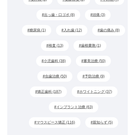
出っ歯・口ゴボ (8)
頭痛 (3)
糖尿病 (1)
入れ歯 (12)
歯の痛み (8)
検査 (13)
歯根嚢胞 (1)
小児歯科 (38)
審美治療 (50)
虫歯治療 (50)
予防治療 (9)
矯正歯科 (187)
ホワイトニング (37)
インプラント治療 (63)
マウスピース矯正 (116)
親知らず (5)