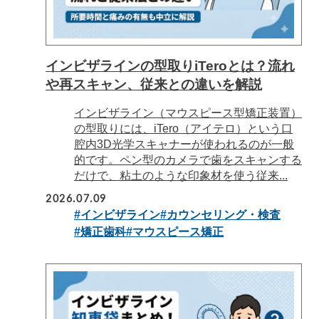
インビザラインの型取りiTeroとは？流れ
や再スキャン、従来との違いを解説
インビザライン（マウスピース型矯正装置）
の型取りには、iTero（アイテロ）という口
腔内3D光学スキャナーが使われるのが一般
的です。ペン型のカメラで歯をスキャンする
だけで、粘土のような印象材を使う従来...
2026.07.09
#インビザライン
#カウンセリング・検査
#矯正歯科
#マウスピース矯正