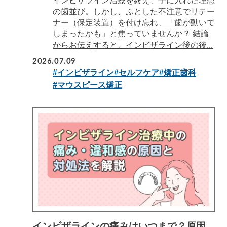
インビザライン治療を終え、手に入れた理想
の歯並び。しかし、ふとした不注意でリテー
ナー（保定装置）を付け忘れ、「歯が動いて
しまったかも」と焦っていませんか？ 結論
からお伝えすると、インビザライン後の後...
2026.07.09
#インビザライン
#セルフケア
#矯正歯科
#マウスピース矯正
インビザラインの痛みはいつまで？原因