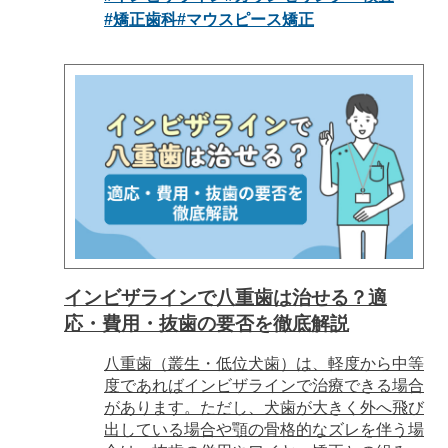
#矯正歯科
#マウスピース矯正
インビザラインで八重歯は治せる？適
応・費用・抜歯の要否を徹底解説
八重歯（叢生・低位犬歯）は、軽度から中等
度であればインビザラインで治療できる場合
があります。ただし、犬歯が大きく外へ飛び
出している場合や顎の骨格的なズレを伴う場