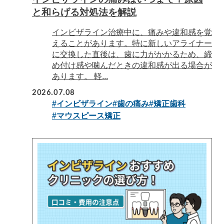
と和らげる対処法を解説
インビザライン治療中に、痛みや違和感を覚
えることがあります。特に新しいアライナー
に交換した直後は、歯に力がかかるため、締
め付け感や噛んだときの違和感が出る場合が
あります。 軽...
2026.07.08
#インビザライン
#歯の痛み
#矯正歯科
#マウスピース矯正