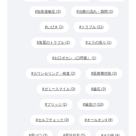
知覚過敏症 (3)
治療の流れ・期間 (2)
いびき (1)
トラブル (21)
装置のトラブル (2)
エラの張り (1)
お口ポカン（口呼吸） (1)
カウンセリング・検査 (2)
医療費控除 (3)
ガミースマイル (3)
歯石 (3)
ブリッジ (1)
歯並び (10)
セルフチェック (3)
オールオン4 (9)
受け口 (3)
受診目安 (5)
その他 (4)