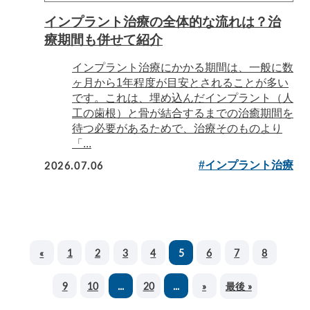
インプラント治療の全体的な流れは？治
療期間も併せて紹介
インプラント治療にかかる期間は、一般に数
ヶ月から1年程度が目安とされることが多い
です。これは、埋め込んだインプラント（人
工の歯根）と骨が結合するまでの治癒期間を
待つ必要があるためで、治療そのものより
「...
2026.07.06
#インプラント治療
«
1
2
3
4
5
6
7
8
最後 »
9
10
...
20
...
»