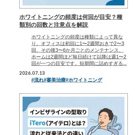
ホワイトニングの頻度は何回が目安？種
類別の回数と注意点を解説
ホワイトニングの頻度は種類によって異な
り、オフィスは初回に1〜2週間おきで2〜3
回、その後3〜6か月ごとのメンテナンス、
ホームは2週間ほど毎日続けて以降は週1〜2
回が一つの目安です。短期間に詰めすぎる...
2026.07.13
#流れ
#審美治療
#ホワイトニング