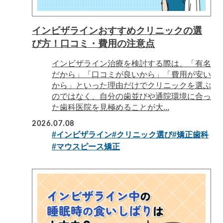
インビザラインおすすめクリニックの選
び方！口コミ・費用の注意点
インビザライン治療を検討する際は、「有名
だから」「口コミが良いから」「費用が安い
から」といった理由だけでクリニックを選ぶ
のではなく、自分の歯並びや通院環境に合っ
た歯科医院を見極めることが大...
2026.07.08
#インビザライン
#クリニック選び
#矯正歯科
#マウスピース矯正