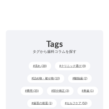
Tags
タグから歯科コラムを探す
流れ (38)
クリニック選び (9)
詰め物・被せ物 (10)
酸蝕歯 (2)
費用 (35)
部分矯正 (3)
奥歯 (1)
歯茎の後退 (1)
セルフケア (50)