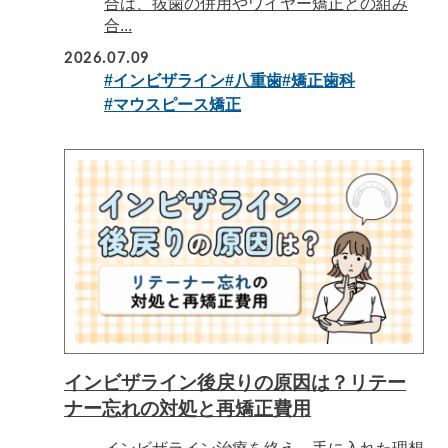
合は、抜歯の併用やワイヤー矯正との組み
合...
2026.07.09
#インビザライン
#八重歯
#矯正歯科
#マウスピース矯正
インビザライン後戻りの原因は？リテー
ナー忘れの対処と再矯正費用