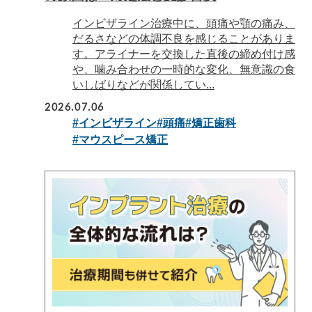
インビザライン治療中に、頭痛や顎の痛み、
だるさなどの体調不良を感じることがありま
す。アライナーを交換した直後の締め付け感
や、噛み合わせの一時的な変化、無意識の食
いしばりなどが関係してい...
2026.07.06
#インビザライン
#頭痛
#矯正歯科
#マウスピース矯正