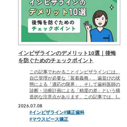
インビザラインのデメリット10選｜後悔
を防ぐためのチェックポイント
この記事でわかることインビザラインには、
自己管理が必要な「装着義務」、歯並びの状
態による「適応の限界」、そして歯科医師の
診断・治療計画による「精度の差」という構
造的な注意点があります。この記事では、I...
2026.07.08
#インビザライン
#矯正歯科
#マウスピース矯正