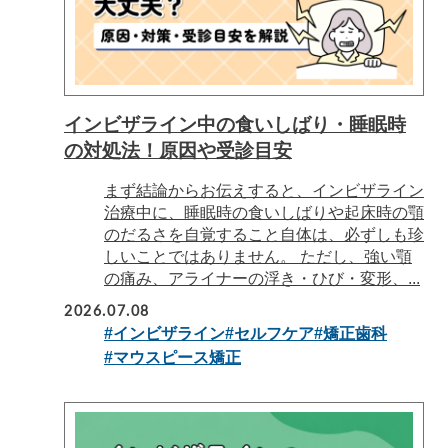
インビザライン中の食いしばり・睡眠時
の対処法！原因や受診目安
まず結論からお伝えすると、インビザライン
治療中に、睡眠時の食いしばりや起床時の顎
のだるさを自覚すること自体は、必ずしも珍
しいことではありません。 ただし、強い顎
の痛み、アライナーの浮き・ひび・変形、...
2026.07.08
#インビザライン
#セルフケア
#矯正歯科
#マウスピース矯正