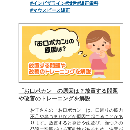
#インビザライン
#滑舌
#矯正歯科
#マウスピース矯正
「お口ポカン」の原因は？放置する問題
や改善のトレーニングを解説
お子さんの「お口ポカン」は、口周りの筋力
不足や鼻づまりなどが原因で起こることがあ
ります。放置すると発音や歯並び、顔つきの
発達に影響が出る可能性があるため、注意が