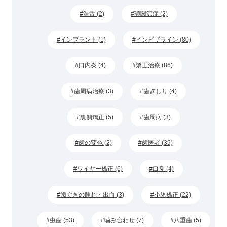
滑舌 (2)
顎関節症 (2)
インプラント (1)
インビザライン (80)
口内炎 (4)
矯正治療 (86)
歯周病治療 (3)
歯ぎしり (4)
裏側矯正 (5)
歯周病 (3)
歯の変色 (2)
歯医者 (39)
ワイヤー矯正 (6)
口臭 (4)
歯ぐきの腫れ・出血 (3)
小児矯正 (22)
虫歯 (53)
噛み合わせ (7)
八重歯 (5)