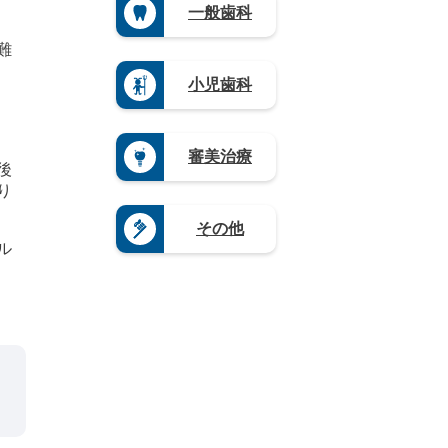
（3）
県
滋
一般歯科
県
（3）
県
山
（4）
賀
（3）
（4）
栃
口
県
熊
難
木
岐
県
（5）
本
県
阜
（4）
県
奈
小児歯科
（1
県
（4）
良
9）
（9）
県
大
群
静
（4）
分
馬
岡
県
和
審美治療
県
県
（4）
歌
後
（5）
（1
山
宮
り
2）
県
崎
愛
（8）
県
その他
知
（3）
県
ル
鹿
（2
児
0）
島
県
（1
2）
沖
縄
県
（4）