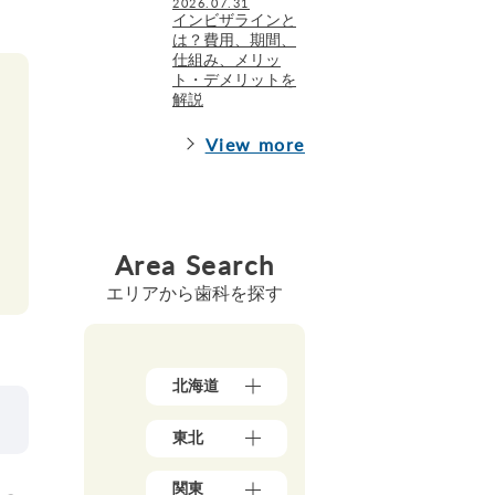
2026.07.31
インビザラインと
は？費用、期間、
仕組み、メリッ
ト・デメリットを
解説
View more
Area Search
エリアから歯科を探す
北海道
北
東北
海
道
青
（1
関東
森