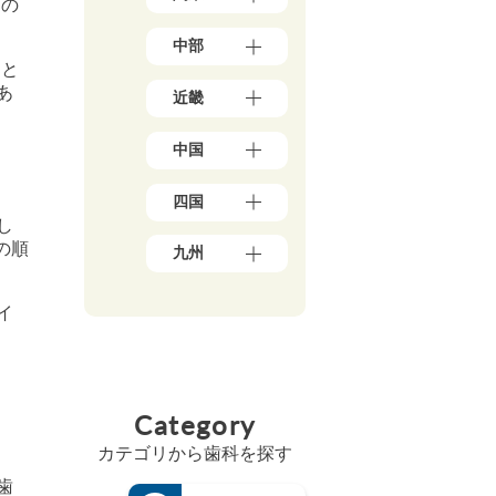
7）
Dの
県
東
（3）
中部
京
岩
きと
都
手
新
（1
あ
県
近畿
潟
5
（4）
県
6）
大
秋
（5）
神
中国
阪
田
石
奈
府
県
川
川
岡
（3
（5）
県
四国
県
山
9）
宮
（5）
（5
県
し
兵
城
愛
0）
富
（1
の順
庫
九州
県
媛
山
千
0）
県
（3）
県
県
葉
鳥
（1
福
山
（5）
（4）
県
取
3）
岡
イ
形
香
（2
福
県
県
京
県
川
1）
井
（3）
（4
都
（4）
県
県
埼
広
8）
府
福
（6）
（3）
玉
島
（2
佐
島
高
県
山
県
5）
賀
県
Category
知
（1
梨
（8）
県
三
（5）
県
8）
県
島
（4）
重
（4）
カテゴリから歯科を探す
（4）
茨
根
県
長
徳
城
長
県
（3）
崎
歯
島
県
野