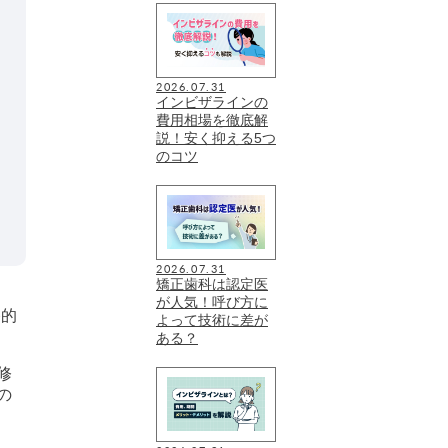
2026.07.31
インビザラインの
費用相場を徹底解
説！安く抑える5つ
のコツ
2026.07.31
矯正歯科は認定医
が人気！呼び方に
終的
よって技術に差が
ある？
修
の