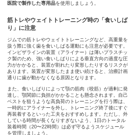
医院で製作した専用品
を使用しましょう。
筋トレやウェイトトレーニング時の「食いしば
り」に注意
ジムでの筋トレやウェイトトレーニングなど、高重量を
扱う際に強く歯を食いしばる運動にも注意が必要です。
インビザラインの装置（アライナー）は薄いプラスチッ
ク製のため、強い食いしばりによる垂直方向の過度な圧
力がかかると、装置が割れたり変形したりするリスクが
あります。装置が変形したまま使い続けると、治療計画
通りに歯が動かなくなる原因となります。
また、食いしばりによって顎の筋肉（咬筋）が過剰に発
達し、顎関節に負担がかかることも懸念されます。自己
ベストを狙うような高負荷のトレーニングを行う際は、
一時的にアライナーを外し、トレーニング終了後にすぐ
再装着するといった工夫をおすすめします。ただし、外
している時間が長くなりすぎないよう、1日のトータル
装着時間（20〜22時間）は必ず守るようスケジュール
を管理しましょう。