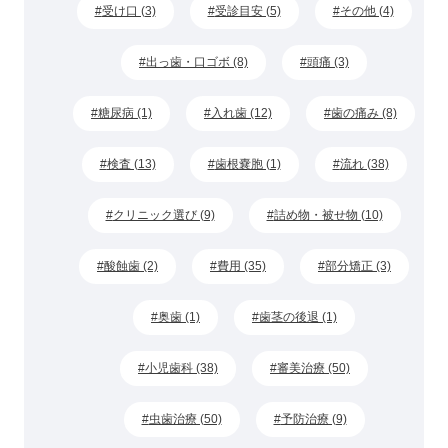
受け口 (3)
受診目安 (5)
その他 (4)
出っ歯・口ゴボ (8)
頭痛 (3)
糖尿病 (1)
入れ歯 (12)
歯の痛み (8)
検査 (13)
歯根嚢胞 (1)
流れ (38)
クリニック選び (9)
詰め物・被せ物 (10)
酸蝕歯 (2)
費用 (35)
部分矯正 (3)
奥歯 (1)
歯茎の後退 (1)
小児歯科 (38)
審美治療 (50)
虫歯治療 (50)
予防治療 (9)