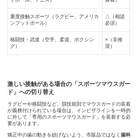
重度接触スポーツ（ラグビー、アメリカ
△（相談
衝
ンフットボール）
必須）
ー
格闘技・武道（空手、柔道、ボクシン
×（非推
直
グ）
奨）
け
激しい接触がある場合の「スポーツマウスガー
ド」への切り替え
ラグビーや格闘技など、競技規則でマウスガードの装着
が義務付けられている場合は、インビザラインを一時的
に外して「専用のスポーツマウスガード」を装着する必
要があります。
矯正中の歯の動きを妨げないよう、市販品ではなく
歯科