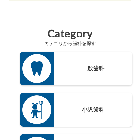
高知県（4）
山口県（4）
和歌山県（8）
佐賀県（4）
愛知県（20）
徳島県（3）
長崎県（4）
Category
熊本県（4）
カテゴリから歯科を探す
大分県（4）
宮崎県（3）
鹿児島県（12）
一般歯科
沖縄県（4）
小児歯科