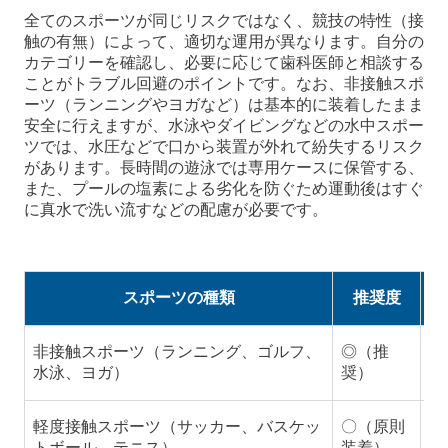
全てのスポーツが同じリスクではなく、競技の特性（接
触の有無）によって、適切な運用が異なります。自分の
カテゴリーを確認し、必要に応じて歯科医師と相談する
ことがトラブル回避のポイントです。なお、非接触スポ
ーツ（ランニングやヨガなど）は基本的に装着したまま
安全に行えますが、水泳やダイビングなどの水中スポー
ツでは、水圧などで口から装置が外れて紛失するリスク
があります。長時間の遊泳では専用ケースに保管する、
また、プールの塩素による劣化を防ぐため運動後はすぐ
に真水で洗い流すなどの配慮が必要です。
スポーツの種類
推奨度
非接触スポーツ（ランニング、ゴルフ、
◎（推
基
水泳、ヨガ）
奨）
し
軽度接触スポーツ（サッカー、バスケッ
〇（原則
ボ
トボール、テニス）
装着）
護