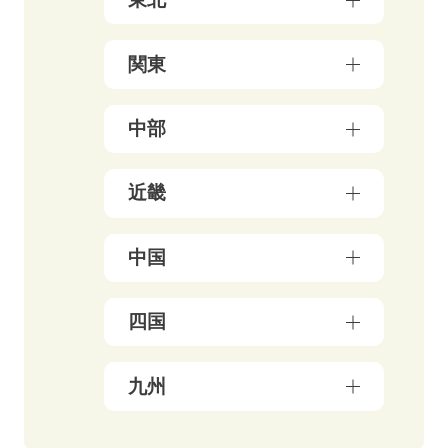
青森県（3）
関東
岩手県（4）
東京都（156）
中部
秋田県（5）
神奈川県（50）
宮城県（3）
新潟県（5）
近畿
千葉県（21）
山形県（4）
石川県（5）
埼玉県（18）
福島県（5）
大阪府（39）
中国
富山県（4）
茨城県（3）
兵庫県（13）
福井県（3）
栃木県（19）
岡山県（10）
四国
京都府（25）
山梨県（4）
群馬県（5）
鳥取県（3）
三重県（3）
長野県（4）
愛媛県（5）
九州
広島県（8）
滋賀県（5）
岐阜県（9）
香川県（6）
島根県（3）
奈良県（4）
福岡県（47）
静岡県（12）