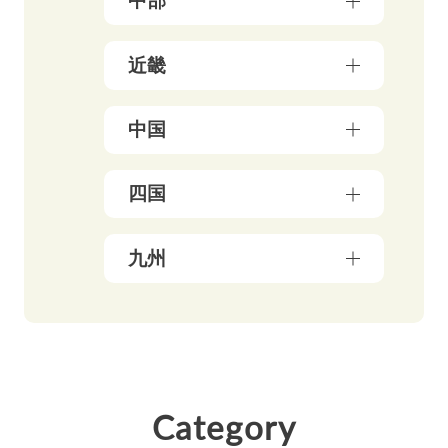
中部
秋田県（5）
神奈川県（50）
宮城県（3）
新潟県（5）
近畿
千葉県（21）
山形県（4）
石川県（5）
埼玉県（18）
福島県（5）
大阪府（39）
中国
富山県（4）
茨城県（3）
兵庫県（13）
福井県（3）
栃木県（19）
岡山県（10）
四国
京都府（25）
山梨県（4）
群馬県（5）
鳥取県（3）
三重県（3）
長野県（4）
愛媛県（5）
九州
広島県（8）
滋賀県（5）
岐阜県（9）
香川県（6）
島根県（3）
奈良県（4）
福岡県（48）
静岡県（12）
高知県（4）
山口県（4）
和歌山県（8）
佐賀県（4）
愛知県（20）
徳島県（3）
長崎県（4）
Category
熊本県（4）