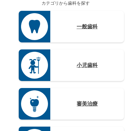
カテゴリから歯科を探す
大分県（4）
宮崎県（3）
鹿児島県（12）
一般歯科
沖縄県（4）
小児歯科
審美治療