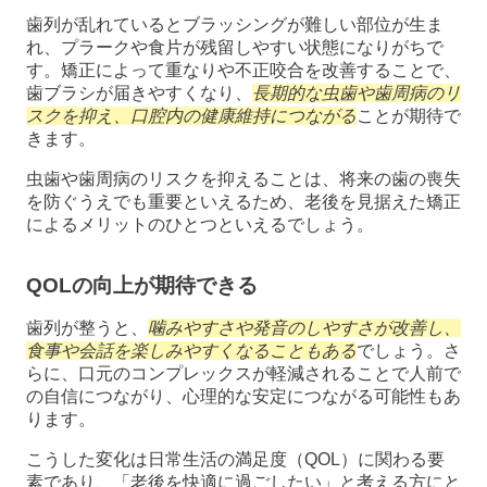
歯列が乱れているとブラッシングが難しい部位が生ま
れ、プラークや食片が残留しやすい状態になりがちで
す。矯正によって重なりや不正咬合を改善することで、
歯ブラシが届きやすくなり、
長期的な虫歯や歯周病のリ
スクを抑え、口腔内の健康維持につながる
ことが期待で
きます。
虫歯や歯周病のリスクを抑えることは、将来の歯の喪失
を防ぐうえでも重要といえるため、老後を見据えた矯正
によるメリットのひとつといえるでしょう。
QOLの向上が期待できる
歯列が整うと、
噛みやすさや発音のしやすさが改善し、
食事や会話を楽しみやすくなることもある
でしょう。さ
らに、口元のコンプレックスが軽減されることで人前で
の自信につながり、心理的な安定につながる可能性もあ
ります。
こうした変化は日常生活の満足度（QOL）に関わる要
素であり、「老後を快適に過ごしたい」と考える方にと