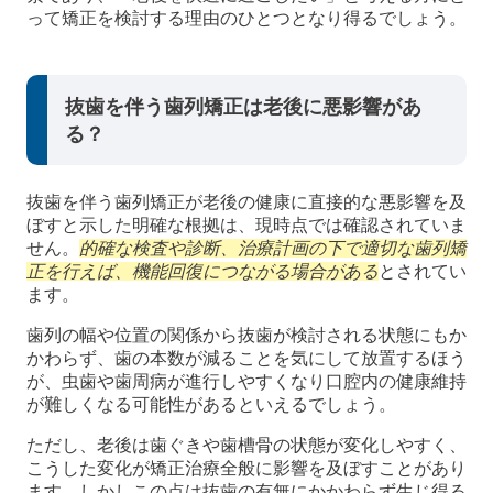
って矯正を検討する理由のひとつとなり得るでしょう。
抜歯を伴う歯列矯正は老後に悪影響があ
る？
抜歯を伴う歯列矯正が老後の健康に直接的な悪影響を及
ぼすと示した明確な根拠は、現時点では確認されていま
せん。
的確な検査や診断、治療計画の下で適切な歯列矯
正を行えば、機能回復につながる場合がある
とされてい
ます。
歯列の幅や位置の関係から抜歯が検討される状態にもか
かわらず、歯の本数が減ることを気にして放置するほう
が、虫歯や歯周病が進行しやすくなり口腔内の健康維持
が難しくなる可能性があるといえるでしょう。
ただし、老後は歯ぐきや歯槽骨の状態が変化しやすく、
こうした変化が矯正治療全般に影響を及ぼすことがあり
ます。しかしこの点は抜歯の有無にかかわらず生じ得る