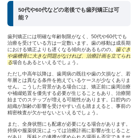
50代や60代などの老後でも歯列矯正は可
能？
歯列矯正には明確な年齢制限がなく、50代や60代でも
治療を受けている方は一定数います。歯の移動は成長期
における矯正よりも遅くなる傾向があるものの、
歯ぐき
や歯槽骨に大きな問題がなければ、治療計画を立てられ
る
場合もあるといえるでしょう。
ただし中高年以降は、歯周病の既往や歯の欠損など、若
年層とは異なる条件を抱えているケースが少なくありま
せん。こうした背景がある場合には、矯正前に歯周治療
や補綴処置を優先する必要が生じることもあり、治療開
始までのステップが増える可能性があります。口腔内の
組織が加齢の影響を受けやすい点も踏まえると、事前の
精密検査が欠かせないといえるでしょう。
また、全身状態にも配慮が必要になる場合があります。
持病や服薬状況によっては治療計画に影響が生じること
があり、医科との連携が求められる場面も否定できませ