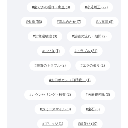
歯ぐきの腫れ・出血 (3)
小児矯正 (22)
虫歯 (53)
噛み合わせ (7)
八重歯 (5)
知覚過敏症 (3)
治療の流れ・期間 (2)
いびき (1)
トラブル (21)
装置のトラブル (2)
エラの張り (1)
お口ポカン（口呼吸） (1)
カウンセリング・検査 (2)
医療費控除 (3)
ガミースマイル (3)
歯石 (3)
ブリッジ (1)
歯並び (10)