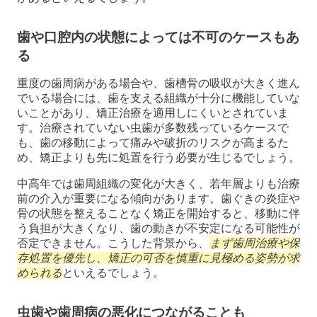
歯や口腔内の状態によっては不可のケースもあ
る
重度の歯周病がある場合や、歯槽骨の吸収が大きく進ん
でいる場合には、歯を支える組織が十分に機能していな
いことがあり、矯正治療を適用しにくいとされていま
す。治療されていない虫歯が多数残っているケースで
も、歯の移動によって痛みや破折のリスクが高まるた
め、矯正よりも先に処置を行う必要が生じるでしょう。
中高年では歯周組織の変化が大きく、若年層よりも治療
前の介入が重要になる傾向があります。歯ぐきの炎症や
骨の状態を整えることなく矯正を開始すると、移動に伴
う負担が大きくなり、歯の動きが不安定になる可能性が
否定できません。こうした背景から、
まず歯周治療や保
存処置を優先し、矯正の可否を慎重に見極める姿勢が求
められる
といえるでしょう。
虫歯や歯周病の悪化につながることも