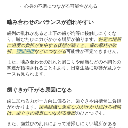
心身の不調につながる可能性がある
噛み合わせのバランスが崩れやすい
歯列の乱れがあると上下の歯が均等に接触しにくくな
り、噛むたびに力がかかる場所が偏ります。
特定の場所
に過度の負担が集中する状態が続くと、歯の摩耗や破
折、
顎関節症
などにつながる
可能性が否定できません。
また、噛み合わせの乱れと肩こりや頭痛などの不調との
関連が指摘されることもあり、日常生活に影響が及ぶケ
ースも見られます。
歯ぐきが下がる原因になる
歯に加わる力が一方向に偏ると、歯ぐきや歯槽骨に負担
がかかります。
歯周組織に過度な力がかかり続ける状態
は、歯ぐきの後退につながる要因
のひとつです。
また、歯並びの乱れによって清掃しにくい場所がある