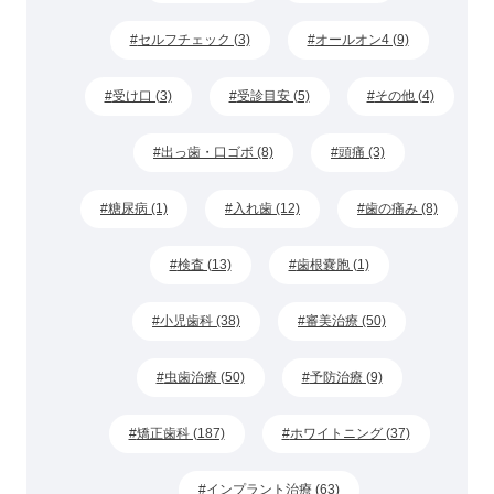
セルフチェック (3)
オールオン4 (9)
受け口 (3)
受診目安 (5)
その他 (4)
出っ歯・口ゴボ (8)
頭痛 (3)
糖尿病 (1)
入れ歯 (12)
歯の痛み (8)
検査 (13)
歯根嚢胞 (1)
小児歯科 (38)
審美治療 (50)
虫歯治療 (50)
予防治療 (9)
矯正歯科 (187)
ホワイトニング (37)
インプラント治療 (63)