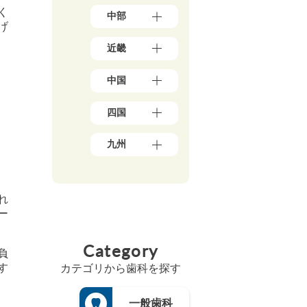
東
（3）
く
中部
京
岩
げ
都
手
新
（1
県
近畿
潟
7
（4）
県
8）
大
秋
（5）
神
中国
阪
田
石
奈
府
県
川
川
岡
（3
（5）
県
四国
県
山
9）
宮
（5）
（5
県
兵
城
愛
0）
富
（1
庫
九州
県
媛
山
千
0）
県
（3）
県
県
葉
鳥
（1
福
山
（5）
（4）
県
取
3）
岡
形
香
（2
福
県
県
京
県
川
1）
井
れ
（3）
（4
都
（4）
県
県
埼
広
ー
8）
府
福
（6）
（3）
玉
島
（2
佐
島
高
県
山
県
5）
賀
県
Category
知
（1
梨
（8）
県
三
負
（5）
県
8）
県
島
（4）
重
す
（4）
カテゴリから歯科を探す
（4）
茨
根
県
長
徳
城
長
県
（3）
崎
島
県
野
（3）
県
滋
一般歯科
県
（3）
県