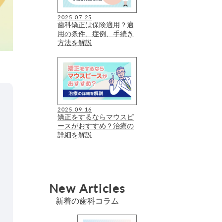
2025.07.25
歯科矯正は保険適用？適
用の条件、症例、手続き
方法を解説
2025.09.16
矯正をするならマウスピ
ースがおすすめ？治療の
詳細を解説
New Articles
新着の歯科コラム