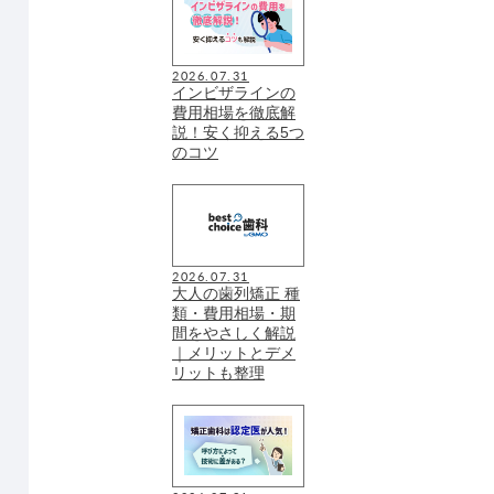
2026.07.31
インビザラインの
費用相場を徹底解
説！安く抑える5つ
のコツ
2026.07.31
大人の歯列矯正 種
類・費用相場・期
間をやさしく解説
｜メリットとデメ
リットも整理