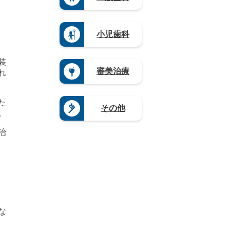
山
（4）
賀
（3）
（4）
栃
口
県
熊
木
岐
県
（5）
本
県
阜
（4）
県
奈
小児歯科
（1
県
（4）
良
9）
（9）
県
大
群
静
（4）
分
装
馬
岡
県
和
審美治療
県
れ
県
（4）
歌
（5）
（1
山
宮
2）
県
崎
愛
た
（8）
県
その他
知
。
（3）
県
鹿
（2
治
児
0）
島
県
（1
2）
沖
縄
県
（4）
な