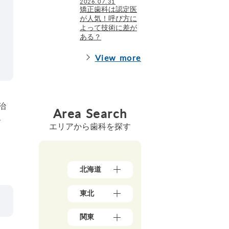
2026.07.31
矯正歯科は認定医
が人気！呼び方に
よって技術に差が
ある？
View more
治
Area Search
、
エリアから歯科を探す
北海道
北
東北
海
道
青
（1
関東
森
7）
県