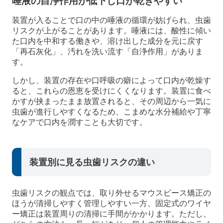
唾液の自浄作用が低下し口が乾きやすい
装置が入ることで口の中の唾液の循環が妨げられ、虫歯
リスクが上がることがあります。唾液には、酸性に傾い
た口内を中和する働きや、溶け出した成分を元に戻す
「再石灰化」、汚れを洗い流す「自浄作用」がありま
す。
しかし、装置の存在や口呼吸の癖によって口内が乾燥す
ると、これらの恩恵を受けにくくなります。装置に食べ
かすが挟まったまま放置されると、その周辺から一気に
虫歯が進行しやすくなるため、こまめな水分補給や丁寧
なケアで口内を潤すことも大切です。
装置別に見る虫歯リスクの違い
虫歯リスクの観点では、取り外せるマウスピース矯正の
ほうが清掃しやすく管理しやすい一方、固定式のワイヤ
ー矯正は装置周りの清掃に手間がかかります。ただし、