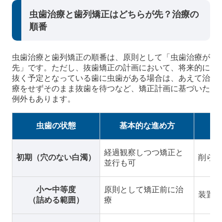
虫歯治療と歯列矯正はどちらが先？治療の
順番
虫歯治療と歯列矯正の順番は、原則として「虫歯治療が
先」です。ただし、抜歯矯正の計画において、将来的に
抜く予定となっている歯に虫歯がある場合は、あえて治
療をせずそのまま抜歯を待つなど、矯正計画に基づいた
例外もあります。
虫歯の状態
基本的な進め方
経過観察しつつ矯正と
初期（穴のない白濁）
削らず
並行も可
小〜中等度
原則として矯正前に治
装置が
（詰める範囲）
療