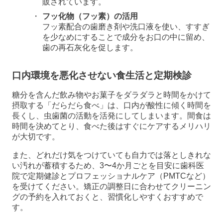
販されています。
フッ化物（フッ素）の活用
フッ素配合の歯磨き剤や洗口液を使い、すすぎ
を少なめにすることで成分をお口の中に留め、
歯の再石灰化を促します。
口内環境を悪化させない食生活と定期検診
糖分を含んだ飲み物やお菓子をダラダラと時間をかけて
摂取する「だらだら食べ」は、口内が酸性に傾く時間を
長くし、虫歯菌の活動を活発にしてしまいます。間食は
時間を決めてとり、食べた後はすぐにケアするメリハリ
が大切です。
また、どれだけ気をつけていても自力では落としきれな
い汚れが蓄積するため、3〜4か月ごとを目安に歯科医
院で定期健診とプロフェッショナルケア（PMTCなど）
を受けてください。矯正の調整日に合わせてクリーニン
グの予約を入れておくと、習慣化しやすくおすすめで
す。