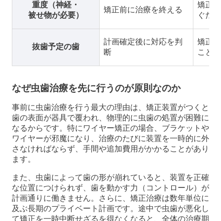
重度（神経・
矯正中
矯正前に治療を終える
被せ物が必要）
ぐため
計画確定後に対応を判
矯正の
抜歯予定の歯
断
ことが
なぜ虫歯治療を先に行うのが原則なのか
事前に虫歯治療を行う最大の理由は、矯正装置がつくと
歯の表面が器具で覆われ、物理的に虫歯の処置が困難に
なるからです。特にワイヤー矯正の場合、ブラケットや
ワイヤーが邪魔になり、治療のたびに装置を一時的に外
さなければならず、手間や追加費用がかかることがあり
ます。
また、虫歯によって歯の形が崩れていると、装置を正確
な位置につけられず、歯を動かす力（コントロール）が
計画通りに働きません。さらに、矯正治療は数年単位に
及ぶ長期のプライベート計画です。途中で虫歯が悪化し
て矯正を一時中断せざるを得なくなると、全体の治療期