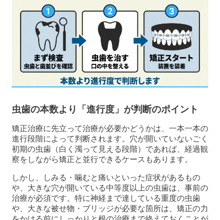
虫歯の本数より「進行度」が判断のポイント
矯正治療に先立って治療が必要かどうかは、一本一本の
進行段階によって判断されます。穴が開いていないごく
初期の虫歯（白く濁って見える段階）であれば、経過観
察をしながら矯正と並行できるケースもあります。
しかし、しみる・噛むと痛いといった症状があるもの
や、大きな穴が開いている中等度以上の虫歯は、事前の
治療が必須です。特に神経まで達している重度の虫歯
や、大きな被せ物・ブリッジが必要な箇所は、矯正の力
をかける前にしっかりと根の治療まで終えておくことが