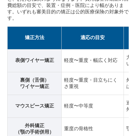
費総額の目安で、装置・症例・医院により幅がありま
す。いずれも審美目的の矯正は公的医療保険の対象外で
す。
矯正方法
適応の目安
力が
表側ワイヤー矯正
軽度〜重度・幅広く対応
い
裏側（舌側）
軽度〜重度・目立ちにく
外か
ワイヤー矯正
さ重視
は高
透明
マウスピース矯正
軽度〜中等度
外せ
外科矯正
重度の骨格性
顎の
（顎の手術併用）