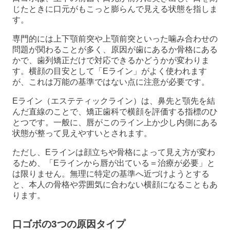
じたときに口元がもこっと膨らんで見える状態を指しま
す。
専門的には上下顎前突や上顎前突といった噛み合わせの
問題が関わることが多く、原因が歯にあるか骨格にある
かで、歯列矯正だけで対応できるかどうかが変わりま
す。横顔の目安として「Eライン」がよく使われます
が、これは万能の基準ではない点に注意が必要です。
Eライン（エステティックライン）は、鼻先と顎先を結
んだ直線のことで、矯正歯科で横顔を評価する指標のひ
とつです。一般に、唇がこのライン上か少し内側にある
状態が整って見えやすいとされます。
ただし、Eラインは顔立ちや骨格によって見え方が変わ
るため、「Eラインから唇が出ている＝治療が必要」と
は限りません。無理に特定の基準へ近づけようとする
と、本人の骨格や雰囲気に合わない横顔になることもあ
ります。
口ゴボの3つの原因タイプ