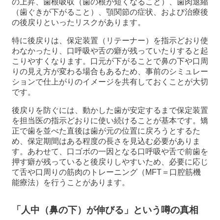
の上昇、歯根吸収（歯の根が短くなること）、歯肉退縮
（歯ぐきが下がること）、顎関節の症状、および治療後
の後戻りといったリスクがあります。
特に後戻りは、保定装置（リテーナー）を指示どおり使
わなかったり、口呼吸や舌の癖が残っていたりすると起
こりやすくなります。口元が下がることで鼻の下や口周
りの見え方が変わる場合もあるため、事前のシミュレー
ションで仕上がりのイメージを共有しておくことが大切
です。
後戻りを防ぐには、動かした歯が安定するまで保定装置
を担当医の指示どおりに使い続けることが基本です。矯
正で歯を並べた直後は歯が元の位置に戻ろうとするた
め、保定期間はある程度の長さを見込む必要がありま
す。あわせて、口ゴボの一因となる口呼吸や舌で前歯を
押す癖が残っていると後戻りしやすいため、必要に応じ
て舌や口周りの筋肉のトレーニング（MFT＝口腔筋機
能療法）を行うことがあります。
「人中（鼻の下）が伸びる」という噂の真相