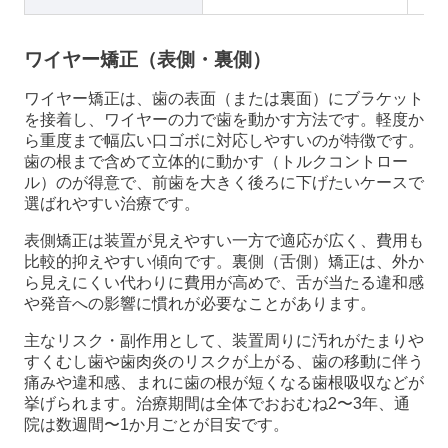
ワイヤー矯正（表側・裏側）
ワイヤー矯正は、歯の表面（または裏面）にブラケット
を接着し、ワイヤーの力で歯を動かす方法です。軽度か
ら重度まで幅広い口ゴボに対応しやすいのが特徴です。
歯の根まで含めて立体的に動かす（トルクコントロー
ル）のが得意で、前歯を大きく後ろに下げたいケースで
選ばれやすい治療です。
表側矯正は装置が見えやすい一方で適応が広く、費用も
比較的抑えやすい傾向です。裏側（舌側）矯正は、外か
ら見えにくい代わりに費用が高めで、舌が当たる違和感
や発音への影響に慣れが必要なことがあります。
主なリスク・副作用として、装置周りに汚れがたまりや
すくむし歯や歯肉炎のリスクが上がる、歯の移動に伴う
痛みや違和感、まれに歯の根が短くなる歯根吸収などが
挙げられます。治療期間は全体でおおむね2〜3年、通
院は数週間〜1か月ごとが目安です。