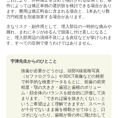
これにより、外科矯正を含めて検討される症例でも、条
件によっては矯正単独の選択肢を検討できる場合があり
ます。費用は矯正料金に含まれる場合と、1本あたり数
万円程度を別途加算する場合があります。
主なリスク・副作用として、埋入部位の一時的な痛みや
腫れ、まれにネジがゆるんで脱落し付け直しになるこ
と、埋入部周辺の清掃不良による炎症などが挙げられま
す。すべての症例で使うわけではありません。
宇津先生からのひとこと
抜歯が必要かどうかは、頭部X線規格写真
（セファログラム）や3DCT画像などの精密
で科学的な検査データをもとに、前歯の前突
程度・顎の大きさ・歯冠と歯根のボリュー
ム・顔全体のバランスを総合的に評価して決
まります。「できれば歯を抜きたくない」と
いうご希望はよく理解できますが、スペース
が十分でないまま歯を移動させてゆくと、口
ゴボになったり、歯根が骨の外に飛び出して