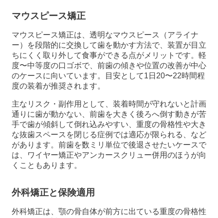
マウスピース矯正
マウスピース矯正は、透明なマウスピース（アライナ
ー）を段階的に交換して歯を動かす方法で、装置が目立
ちにくく取り外して食事ができる点がメリットです。軽
度〜中等度の口ゴボで、前歯の傾きや位置の改善が中心
のケースに向いています。目安として1日20〜22時間程
度の装着が推奨されます。
主なリスク・副作用として、装着時間が守れないと計画
通りに歯が動かない、前歯を大きく後ろへ倒す動きが苦
手で歯が傾斜して倒れ込みやすい、重度の骨格性や大き
な抜歯スペースを閉じる症例では適応が限られる、など
があります。前歯を数ミリ単位で後退させたいケースで
は、ワイヤー矯正やアンカースクリュー併用のほうが向
くこともあります。
外科矯正と保険適用
外科矯正は、顎の骨自体が前方に出ている重度の骨格性