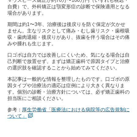
マウスピース矯正が約70万〜100万円（いずれも税込・
自費）で、外科矯正は顎変形症の診断で保険適用となる
場合があります。
期間は約1〜3年、治療後は後戻りを防ぐ保定が欠かせ
ません。主なリスクとして痛み・むし歯リスク・歯根吸
収・歯肉退縮・後戻りがあり、抜歯を伴う場合はその痛
みや腫れも生じます。
口ゴボは自力では改善しにくいため、気になる場合は自
己判断で放置せず、まずは矯正歯科で原因タイプと治療
の選択肢を確認することから始めてみてください。
本記事は一般的な情報を整理したものです。口ゴボの原
因タイプや治療法の適応は症例により大きく異なりま
す。個別の診断・治療方針については、必ず矯正歯科の
担当医にご相談ください。
参考：
厚生労働省「医療法における病院等の広告規制に
ついて」