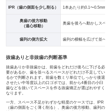
IPR（歯の側面を少し削る）
1本あたり約0.1〜0.5mm
奥歯の後方移動
奥歯を後ろへ動かしスペー
（遠心移動）
歯列の側方拡大
歯列の横幅を広げて並べる
抜歯ありと非抜歯の判断基準
抜歯ありか非抜歯かは、前歯をどれだけ後ろに下げる必
要があるか、歯を並べるスペースがどれだけ不足してい
るかで判断されます。前歯を数ミリ単位でしっかり後退
させたい中等度以上の口ゴボでは、前から4番目の小臼
歯などを抜いてスペースを作る抜歯矯正が選ばれやすく
なります。
一方、スペース不足がわずかな軽度のケースでは、IPR
（歯の側面をごく薄く削る）、奥歯の後方移動、歯列の