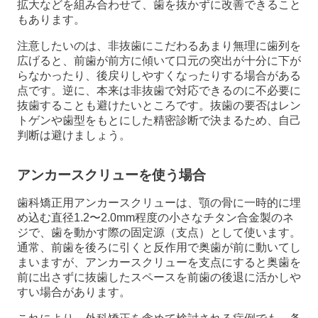
拡大などを組み合わせて、歯を抜かずに改善できること
もあります。
注意したいのは、非抜歯にこだわるあまり無理に歯列を
広げると、前歯が前方に傾いて口元の突出が十分に下が
らなかったり、後戻りしやすくなったりする場合がある
点です。逆に、本来は非抜歯で対応できるのに不必要に
抜歯することも避けたいところです。抜歯の要否はレン
トゲンや歯型をもとにした精密診断で決まるため、自己
判断は避けましょう。
アンカースクリューを使う場合
歯科矯正用アンカースクリューは、顎の骨に一時的に埋
め込む直径1.2〜2.0mm程度の小さなチタン合金製のネ
ジで、歯を動かす際の固定源（支点）として使います。
通常、前歯を後ろに引くと反作用で奥歯が前に動いてし
まいますが、アンカースクリューを支点にすると奥歯を
前に出さずに抜歯したスペースを前歯の後退に活かしや
すい場合があります。