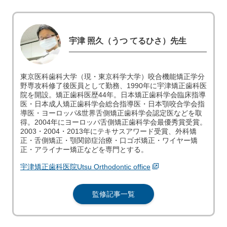
宇津 照久（うつ てるひさ）先生
東京医科歯科大学（現・東京科学大学）咬合機能矯正学分
野専攻科修了後医員として勤務、1990年に宇津矯正歯科医
院を開設。矯正歯科医歴44年。日本矯正歯科学会臨床指導
医・日本成人矯正歯科学会総合指導医・日本顎咬合学会指
導医・ヨーロッパ&世界舌側矯正歯科学会認定医などを取
得。2004年にヨーロッパ舌側矯正歯科学会最優秀賞受賞。
2003・2004・2013年にテキサスアワード受賞、外科矯
正・舌側矯正・顎関節症治療・口ゴボ矯正・ワイヤー矯
正・アライナー矯正などを専門とする。
宇津矯正歯科医院Utsu Orthodontic office
監修記事一覧