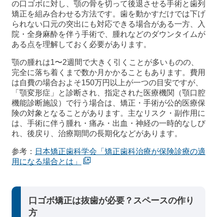
の口ゴボに対し、顎の骨を切って後退させる手術と歯列
矯正を組み合わせる方法です。歯を動かすだけでは下げ
られない口元の突出にも対応できる場合がある一方、入
院・全身麻酔を伴う手術で、腫れなどのダウンタイムが
ある点を理解しておく必要があります。
顎の腫れは1〜2週間で大きく引くことが多いものの、
完全に落ち着くまで数か月かかることもあります。費用
は自費の場合およそ150万円以上が一つの目安ですが、
「顎変形症」と診断され、指定された医療機関（顎口腔
機能診断施設）で行う場合は、矯正・手術が公的医療保
険の対象となることがあります。主なリスク・副作用に
は、手術に伴う腫れ・痛み・出血・神経の一時的なしび
れ、後戻り、治療期間の長期化などがあります。
参考：
日本矯正歯科学会「矯正歯科治療が保険診療の適
用になる場合とは」
口ゴボ矯正は抜歯が必要？スペースの作り
方