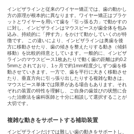
インビザラインと従来のワイヤー矯正では、歯の動かし
方の原理が根本的に異なります。ワイヤー矯正はブラケ
ットとワイヤーを用いて歯を「引っ張る力」で動かすの
に対し、インビザラインはマウスピースが歯全体を包み
込み、持続的に「押す力」をかけて動かしていくのが特
徴です。 この違いにより、インビザラインは奥歯を後
方に移動させたり、歯の傾きを整えたりする動き（傾斜
移動）を比較的得意としています。一般的に、インビザ
ラインのマウスピース1枚あたりで動く歯の距離は約0.2
5mmとされており、1ヶ月で約1mm程度少しずつ歯を移
動させていきます。一方で、歯を平行に大きく移動させ
たり、垂直方向に引っ張り出したりする複雑な動きは、
マウスピース単体では限界がある場合もあります。それ
ぞれの装置の特性を理解し、ご自身の歯並びの状態に合
った治療法を歯科医師と十分に相談して選択することが
大切です。
複雑な動きをサポートする補助装置
インビザラインだけでは難しい歯の動きをサポートし、