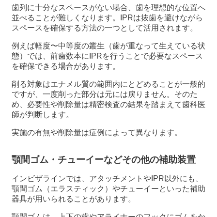
歯列に十分なスペースがない場合、歯を理想的な位置へ
並べることが難しくなります。IPRは抜歯を避けながら
スペースを確保する方法の一つとして活用されます。
例えば軽度〜中等度の叢生（歯が重なって生えている状
態）では、前歯数本にIPRを行うことで必要なスペース
を確保できる場合があります。
削る対象はエナメル質の範囲内にとどめることが一般的
ですが、一度削った部分は元には戻りません。そのた
め、必要性や削除量は精密検査の結果を踏まえて歯科医
師が判断します。
実施の有無や削除量は症例によって異なります。
顎間ゴム・チューイーなどその他の補助装置
インビザラインでは、アタッチメントやIPR以外にも、
顎間ゴム（エラスティック）やチューイーといった補助
器具が用いられることがあります。
顎間ゴムは、上下の歯やアライナーのフックにゴムをか