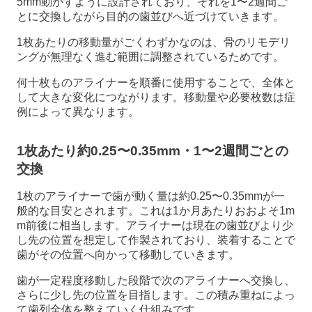
5mm動かすように設計されており、それを1〜2週間ご
とに交換しながら目的の歯並びへ近づけていきます。
1枚あたりの移動量がごくわずかなのは、骨のリモデリ
ングが無理なく進む範囲に調整されているためです。
何十枚ものアライナーを順番に使用することで、全体と
して大きな変化につながります。移動量や必要枚数は症
例によって異なります。
1枚あたり約0.25〜0.35mm・1〜2週間ごとの
交換
1枚のアライナーで歯が動く量は約0.25〜0.35mmが一
般的な目安とされます。これは1か月あたりおおよそ1m
m前後に相当します。アライナーは現在の歯並びより少
し先の位置を想定して作製されており、装着することで
歯がその位置へ向かって移動していきます。
歯が一定程度移動した段階で次のアライナーへ交換し、
さらに少し先の位置を目指します。この積み重ねによっ
て歯列全体を整えていく仕組みです。