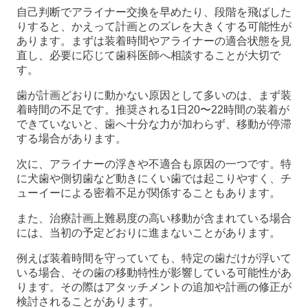
自己判断でアライナー交換を早めたり、段階を飛ばした
りすると、かえって計画とのズレを大きくする可能性が
あります。まずは装着時間やアライナーの適合状態を見
直し、必要に応じて歯科医師へ相談することが大切で
す。
歯が計画どおりに動かない原因として多いのは、まず装
着時間の不足です。推奨される1日20〜22時間の装着が
できていないと、歯へ十分な力が加わらず、移動が停滞
する場合があります。
次に、アライナーの浮きや不適合も原因の一つです。特
に犬歯や側切歯など動きにくい歯では起こりやすく、チ
ューイーによる密着不足が関係することもあります。
また、治療計画上難易度の高い移動が含まれている場合
には、当初の予定どおりに進まないことがあります。
例えば装着時間を守っていても、特定の歯だけが浮いて
いる場合、その歯の移動特性が影響している可能性があ
ります。その際はアタッチメントの追加や計画の修正が
検討されることがあります。