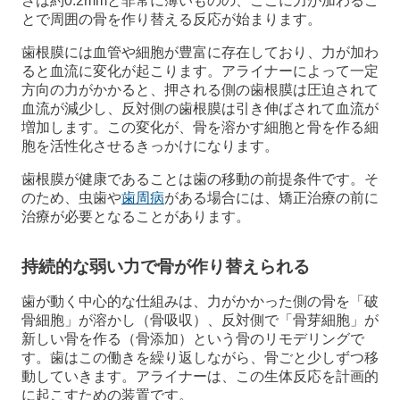
さは約0.2mmと非常に薄いものの、ここに力が加わるこ
とで周囲の骨を作り替える反応が始まります。
歯根膜には血管や細胞が豊富に存在しており、力が加わ
ると血流に変化が起こります。アライナーによって一定
方向の力がかかると、押される側の歯根膜は圧迫されて
血流が減少し、反対側の歯根膜は引き伸ばされて血流が
増加します。この変化が、骨を溶かす細胞と骨を作る細
胞を活性化させるきっかけになります。
歯根膜が健康であることは歯の移動の前提条件です。そ
のため、虫歯や
歯周病
がある場合には、矯正治療の前に
治療が必要となることがあります。
持続的な弱い力で骨が作り替えられる
歯が動く中心的な仕組みは、力がかかった側の骨を「破
骨細胞」が溶かし（骨吸収）、反対側で「骨芽細胞」が
新しい骨を作る（骨添加）という骨のリモデリングで
す。歯はこの働きを繰り返しながら、骨ごと少しずつ移
動していきます。アライナーは、この生体反応を計画的
に起こすための装置です。