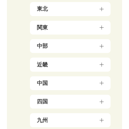
北海道（17）
東北
青森県（3）
関東
岩手県（4）
東京都（178）
中部
秋田県（5）
神奈川県（50）
宮城県（3）
新潟県（5）
近畿
千葉県（21）
山形県（4）
石川県（5）
埼玉県（18）
福島県（5）
大阪府（39）
中国
富山県（4）
茨城県（3）
兵庫県（13）
福井県（3）
栃木県（19）
岡山県（10）
四国
京都府（25）
山梨県（4）
群馬県（5）
鳥取県（3）
三重県（3）
長野県（4）
愛媛県（5）
九州
広島県（8）
滋賀県（5）
岐阜県（9）
香川県（6）