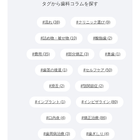
タグから歯科コラムを探す
流れ (38)
クリニック選び (9)
詰め物・被せ物 (10)
酸蝕歯 (2)
費用 (35)
部分矯正 (3)
奥歯 (1)
歯茎の後退 (1)
セルフケア (50)
滑舌 (2)
顎関節症 (2)
インプラント (1)
インビザライン (80)
口内炎 (4)
矯正治療 (86)
歯周病治療 (3)
歯ぎしり (4)