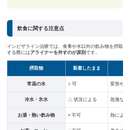
飲食に関する注意点
インビザライン治療では、食事や水以外の飲み物を摂取
する際には
アライナーを外すのが原則
です。
摂取物
装着したまま
常温の水
○ 可
変形や着
冷水・氷水
△ 状況による
急激な温
お湯・熱い飲み物
× 不可
熱による