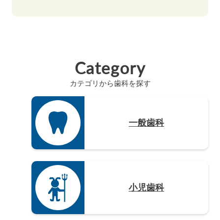
島根県（3）
奈良県（4）
福岡県（48）
静岡県（12）
高知県（4）
山口県（4）
和歌山県（8）
佐賀県（4）
愛知県（20）
徳島県（3）
長崎県（4）
Category
熊本県（4）
カテゴリから歯科を探す
大分県（4）
宮崎県（3）
鹿児島県（12）
一般歯科
沖縄県（4）
小児歯科