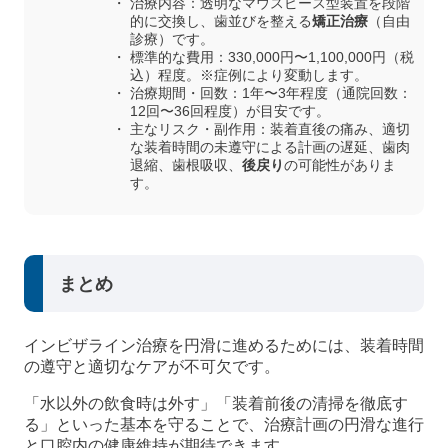
治療内容：透明なマウスピース型装置を段階
的に交換し、歯並びを整える
矯正治療
（自由
診療）です。
標準的な費用：330,000円〜1,100,000円（税
込）程度。※症例により変動します。
治療期間・回数：1年〜3年程度（通院回数：
12回〜36回程度）が目安です。
主なリスク・副作用：装着直後の痛み、適切
な装着時間の未遵守による計画の遅延、歯肉
退縮、歯根吸収、
後戻り
の可能性がありま
す。
まとめ
インビザライン治療を円滑に進めるためには、装着時間
の遵守と適切なケアが不可欠です。
「水以外の飲食時は外す」「装着前後の清掃を徹底す
る」といった基本を守ることで、治療計画の円滑な進行
と口腔内の健康維持が期待できます。