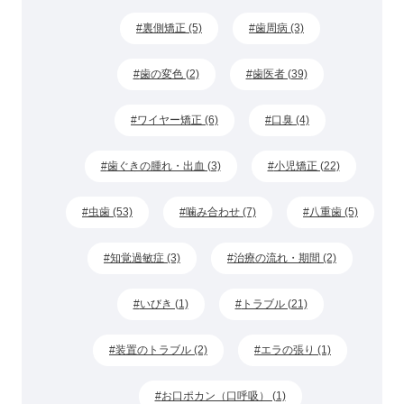
裏側矯正 (5)
歯周病 (3)
歯の変色 (2)
歯医者 (39)
ワイヤー矯正 (6)
口臭 (4)
歯ぐきの腫れ・出血 (3)
小児矯正 (22)
虫歯 (53)
噛み合わせ (7)
八重歯 (5)
知覚過敏症 (3)
治療の流れ・期間 (2)
いびき (1)
トラブル (21)
装置のトラブル (2)
エラの張り (1)
お口ポカン（口呼吸） (1)