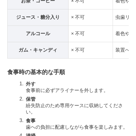
お茶・コーヒー
× 不可
着色や沈
ジュース・糖分入り
× 不可
虫歯リス
アルコール
× 不可
着色や口
ガム・キャンディ
× 不可
装置への
食事時の基本的な手順
外す
食事前に必ずアライナーを外します。
保管
紛失防止のため専用ケースに収納してくださ
い。
食事
歯への負担に配慮しながら食事を楽しみます。
清掃