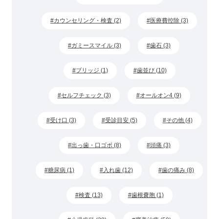
カウンセリング・検査 (2)
医療費控除 (3)
ガミースマイル (3)
歯石 (3)
ブリッジ (1)
歯並び (10)
セルフチェック (3)
オールオン4 (9)
受け口 (3)
受診目安 (5)
その他 (4)
出っ歯・口ゴボ (8)
頭痛 (3)
糖尿病 (1)
入れ歯 (12)
歯の痛み (8)
検査 (13)
歯根嚢胞 (1)